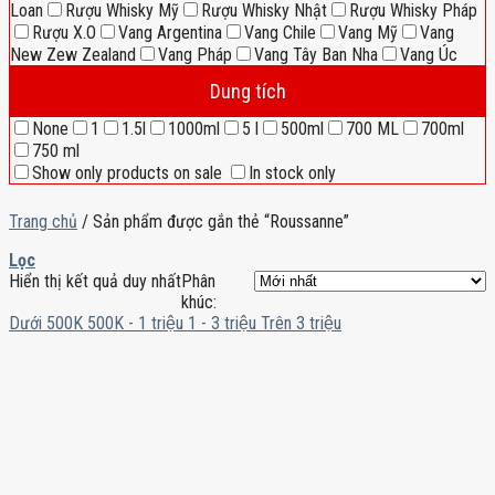
Loan
Rượu Whisky Mỹ
Rượu Whisky Nhật
Rượu Whisky Pháp
Rượu X.O
Vang Argentina
Vang Chile
Vang Mỹ
Vang
New Zew Zealand
Vang Pháp
Vang Tây Ban Nha
Vang Úc
Dung tích
None
1
1.5l
1000ml
5 l
500ml
700 ML
700ml
750 ml
Show only products on sale
In stock only
Trang chủ
/
Sản phẩm được gắn thẻ “Roussanne”
Lọc
Hiển thị kết quả duy nhất
Phân
khúc:
Dưới 500K
500K - 1 triệu
1 - 3 triệu
Trên 3 triệu