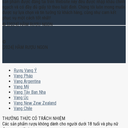
sản phẩm được đăng tải trên Website này đều được nhập khẩu chính
ngạch và có đầy đủ giấy tờ theo luật định. Chúng tôi luôn mong muốn
được sự lựa chọn và tin tưởng từ khách hàng, cũng như cam kết
phục vụ một cách tốt nhất!
© [2024] HẦM RƯỢU NGON
©
[2024] HẦM RƯỢU NGON
Rượu Vang Ý
Vang Pháp
Vang Argentina
Vang Mỹ
Vang Tây Ban Nha
Vang Úc
Vang New Zew Zealand
Vang Chile
THƯỞNG THỨC CÓ TRÁCH NHIỆM
Các sản phẩm rượu không dành cho người dưới 18 tuổi và phụ nữ