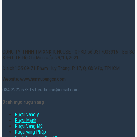
CÔNG TY TNHH TM XNK K HOUSE - GPKD số 0317003916 | Bởi Sở
KHĐT TP. Hồ Chí Minh cấp: 29/10/2021
Địa chỉ: Số 69-71 Phạm Huy Thông, P. 17, Q. Gò Vấp, TPHCM
Website: www.hamruoungon.com
084.2222.678
ks.beerhouse@gmail.com
Danh mục rượu vang
Rượu Vang ý
Rượu Mạnh
Rượu Vang Mỹ
Rượu vang Pháp