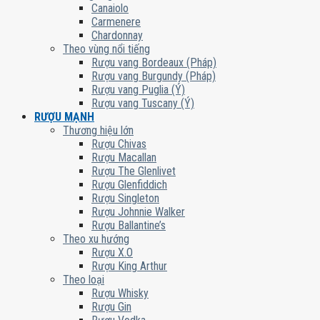
Canaiolo
Carmenere
Chardonnay
Theo vùng nổi tiếng
Rượu vang Bordeaux (Pháp)
Rượu vang Burgundy (Pháp)
Rượu vang Puglia (Ý)
Rượu vang Tuscany (Ý)
RƯỢU MẠNH
Thương hiệu lớn
Rượu Chivas
Rượu Macallan
Rượu The Glenlivet
Rượu Glenfiddich
Rượu Singleton
Rượu Johnnie Walker
Rượu Ballantine’s
Theo xu hướng
Rượu X.O
Rượu King Arthur
Theo loại
Rượu Whisky
Rượu Gin