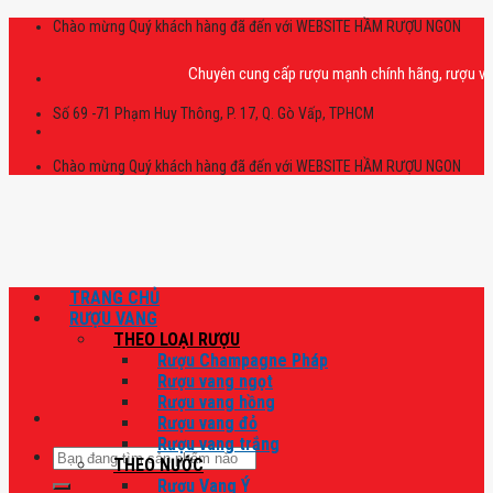
Skip
Chào mừng Quý khách hàng đã đến với WEBSITE HẦM RƯỢU NGON
to
content
Chuyên cung cấp rượu mạnh chính hãng, rượu vang nh
Số 69 -71 Phạm Huy Thông, P. 17, Q. Gò Vấp, TPHCM
Chào mừng Quý khách hàng đã đến với WEBSITE HẦM RƯỢU NGON
TRANG CHỦ
RƯỢU VANG
THEO LOẠI RƯỢU
Rượu Champagne Pháp
Rượu vang ngọt
Rượu vang hồng
Rượu vang đỏ
Rượu vang trắng
Tìm
THEO NƯỚC
kiếm:
Rượu Vang Ý