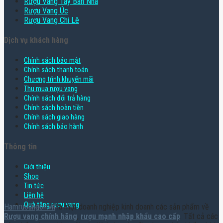
Rượu Vang Tây Ban Nha
Rượu Vang Úc
Rượu Vang Chi Lê
Dịch vụ khách hàng
Chính sách bảo mật
Chính sách thanh toán
Chương trình khuyến mãi
Thu mua rượu vang
Chính sách đổi trả hàng
Chính sách hoàn tiền
Chính sách giao hàng
Chính sách bảo hành
Thông tin
Giới thiệu
Shop
Tin tức
Liên hệ
Quà tặng rượu vang
Hamruoungon.vn
là một doanh nghiệp kinh doanh các sản phẩm về
Rượu vang chính hãng
,
rượu mạnh nhập khẩu cao cấp
. Tất cả các