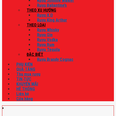
Rượu Johnnie Walker
Rượu Ballantine’s
THEO XU HƯỚNG
Rượu X.O
Rượu King Arthur
THEO LOẠI
Rượu Whisky
Rượu Gin
Rượu Vodka
Rượu Rum
Rượu Tequila
ĐẶC BIỆT
Rượu Brandy Cognac
PHỤ KIỆN
QUÀ TẶNG
Thu mua rượu
TIN TỨC
KHUYẾN MÃI
HỆ THỐNG
Liên hệ
Cửa hàng