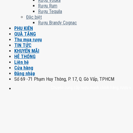
Rượu Vodka
Rượu Rum
Rượu Tequila
Đặc biệt
Rượu Brandy Cognac
PHỤ KIỆN
QUÀ TẶNG
Thu mua rượu
TIN TỨC
KHUYẾN MÃI
HỆ THỐNG
Liên hệ
Cửa hàng
Đăng nhập
Số 69 -71 Phạm Huy Thông, P. 17, Q. Gò Vấp, TPHCM
Chuyên cung cấp rượu mạnh chính hãng, rượu vang nh