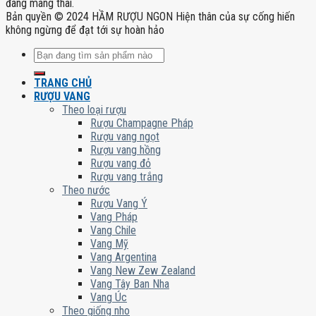
đang mang thai.
Bản quyền © 2024 HẦM RƯỢU NGON Hiện thân của sự cống hiến
không ngừng để đạt tới sự hoàn hảo
Tìm
kiếm:
TRANG CHỦ
RƯỢU VANG
Theo loại rượu
Rượu Champagne Pháp
Rượu vang ngọt
Rượu vang hồng
Rượu vang đỏ
Rượu vang trắng
Theo nước
Rượu Vang Ý
Vang Pháp
Vang Chile
Vang Mỹ
Vang Argentina
Vang New Zew Zealand
Vang Tây Ban Nha
Vang Úc
Theo giống nho