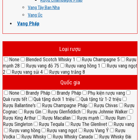
Rượu Champagne Pháp
Vang Tây Ban Nha
Vang Úc
Vang Pháp
Loại rượu
None
Blended Scotch Whisky
1
Rượu Champagne
5
Rượu
mạnh
28
Rượu vang đỏ
75
Rượu vang hồng
1
Rượu vang ngọt
2
Rượu vang sủi
4
Rượu vang trắng
8
Quốc gia
None
Brandy Pháp
Brandy Pháp
Phụ kiện rượu vang
Quà rượu tết
Quà tặng dưới 1 triệu
Quà tặng từ 1-2 triệu
Rượu Ballantine's
Rượu Champagne Pháp
Rượu Chivas
Rượu
Cognac
Rượu Gin
Rượu Glenfiddich
Rượu Johnnie Walker
Rượu King Arthur
Rượu Macallan
Rượu mạnh
Rượu Rum
Rượu Singleton
Rượu Tequila
Rượu The Glenlivet
Rượu vang
Rượu vang hồng
Rượu vang ngọt
Rượu Vang Ý
Rượu
Vodka
Rượu Whisky
Rượu Whisky Canada
Rượu Whisky Đài