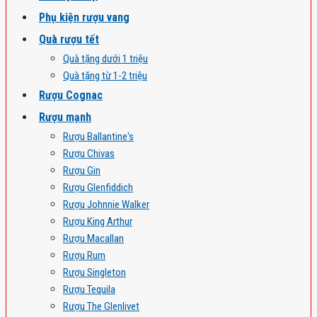
Phụ kiện rượu vang
Quà rượu tết
Quà tặng dưới 1 triệu
Quà tặng từ 1-2 triệu
Rượu Cognac
Rượu mạnh
Rượu Ballantine's
Rượu Chivas
Rượu Gin
Rượu Glenfiddich
Rượu Johnnie Walker
Rượu King Arthur
Rượu Macallan
Rượu Rum
Rượu Singleton
Rượu Tequila
Rượu The Glenlivet