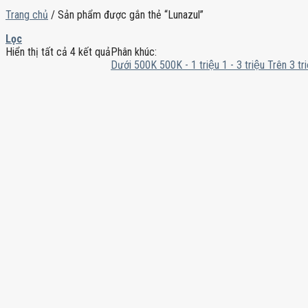
Trang chủ
/
Sản phẩm được gắn thẻ “Lunazul”
Lọc
Hiển thị tất cả 4 kết quả
Phân khúc:
Dưới 500K
500K - 1 triệu
1 - 3 triệu
Trên 3 tri