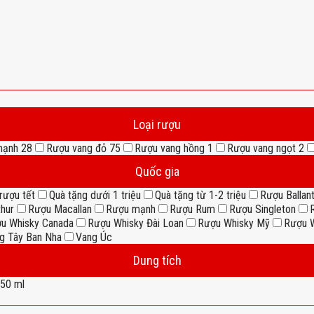
Loại rượu
mạnh
28
Rượu vang đỏ
75
Rượu vang hồng
1
Rượu vang ngọt
2
Quốc gia
rượu tết
Quà tặng dưới 1 triệu
Quà tặng từ 1-2 triệu
Rượu Ballant
thur
Rượu Macallan
Rượu mạnh
Rượu Rum
Rượu Singleton
u Whisky Canada
Rượu Whisky Đài Loan
Rượu Whisky Mỹ
Rượu W
g Tây Ban Nha
Vang Úc
Dung tích
50 ml