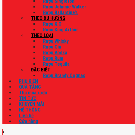
Rượu Singleton
Rượu Johnnie Walker
Rượu Ballantine’s
THEO XU HƯỚNG
Rượu X.O
Rượu King Arthur
THEO LOẠI
Rượu Whisky
Rượu Gin
Rượu Vodka
Rượu Rum
Rượu Tequila
ĐẶC BIỆT
Rượu Brandy Cognac
PHỤ KIỆN
QUÀ TẶNG
Thu mua rượu
TIN TỨC
KHUYẾN MÃI
HỆ THỐNG
Liên hệ
Cửa hàng