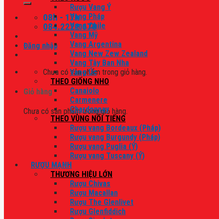
Rượu Vang Ý
08h - 17h
Vang Pháp
084.2222.678
Vang Chile
Vang Mỹ
Vang Argentina
Đăng nhập
Vang New Zew Zealand
Vang Tây Ban Nha
Chưa có sản phẩm trong giỏ hàng.
Vang Úc
THEO GIỐNG NHO
Canaiolo
Giỏ hàng
Carmenere
Chardonnay
Chưa có sản phẩm trong giỏ hàng.
THEO VÙNG NỔI TIẾNG
Rượu vang Bordeaux (Pháp)
Rượu vang Burgundy (Pháp)
Rượu vang Puglia (Ý)
Rượu vang Tuscany (Ý)
RƯỢU MẠNH
THƯƠNG HIỆU LỚN
Rượu Chivas
Rượu Macallan
Rượu The Glenlivet
Rượu Glenfiddich