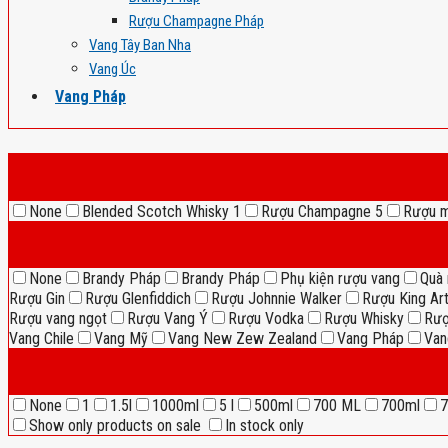
Rượu Champagne Pháp
Vang Tây Ban Nha
Vang Úc
Vang Pháp
None
Blended Scotch Whisky
1
Rượu Champagne
5
Rượu 
None
Brandy Pháp
Brandy Pháp
Phụ kiện rượu vang
Quà 
Rượu Gin
Rượu Glenfiddich
Rượu Johnnie Walker
Rượu King Ar
Rượu vang ngọt
Rượu Vang Ý
Rượu Vodka
Rượu Whisky
Rượ
Vang Chile
Vang Mỹ
Vang New Zew Zealand
Vang Pháp
Van
None
1
1.5l
1000ml
5 l
500ml
700 ML
700ml
7
Show only products on sale
In stock only