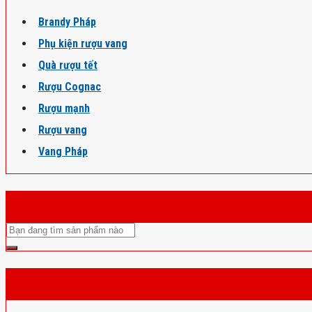
Brandy Pháp
Phụ kiện rượu vang
Quà rượu tết
Rượu Cognac
Rượu mạnh
Rượu vang
Vang Pháp