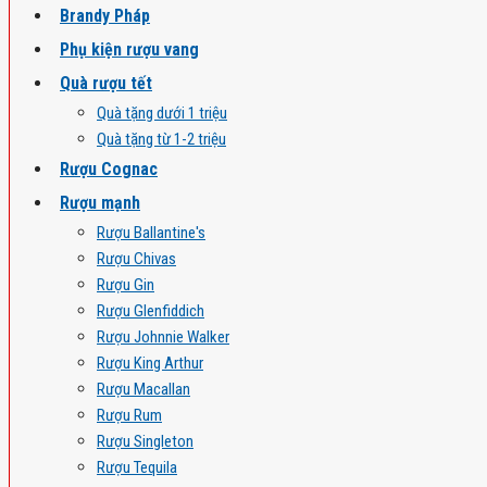
Brandy Pháp
Phụ kiện rượu vang
Quà rượu tết
Quà tặng dưới 1 triệu
Quà tặng từ 1-2 triệu
Rượu Cognac
Rượu mạnh
Rượu Ballantine's
Rượu Chivas
Rượu Gin
Rượu Glenfiddich
Rượu Johnnie Walker
Rượu King Arthur
Rượu Macallan
Rượu Rum
Rượu Singleton
Rượu Tequila