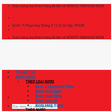
Skip
Chào mừng Quý khách hàng đã đến với WEBSITE HẦM RƯỢU NGON
to
content
Số 69 -71 Phạm Huy Thông, P. 17, Q. Gò Vấp, TPHCM
Chào mừng Quý khách hàng đã đến với WEBSITE HẦM RƯỢU NGON
TRANG CHỦ
RƯỢU VANG
THEO LOẠI RƯỢU
Rượu Champagne Pháp
Rượu vang ngọt
Rượu vang hồng
Rượu vang đỏ
Rượu vang trắng
Tìm
THEO NƯỚC
kiếm: