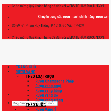
Skip
Chào mừng Quý khách hàng đã đến với WEBSITE HẦM RƯỢU NGON
to
content
Chuyên cung cấp rượu mạnh chính hãng, rượu vang nhập k
Số 69 -71 Phạm Huy Thông, P. 17, Q. Gò Vấp, TPHCM
Chào mừng Quý khách hàng đã đến với WEBSITE HẦM RƯỢU NGON
TRANG CHỦ
RƯỢU VANG
THEO LOẠI RƯỢU
Rượu Champagne Pháp
Rượu vang ngọt
Rượu vang hồng
Rượu vang đỏ
Rượu vang trắng
Tìm
THEO NƯỚC
kiếm:
Rượu Vang Ý