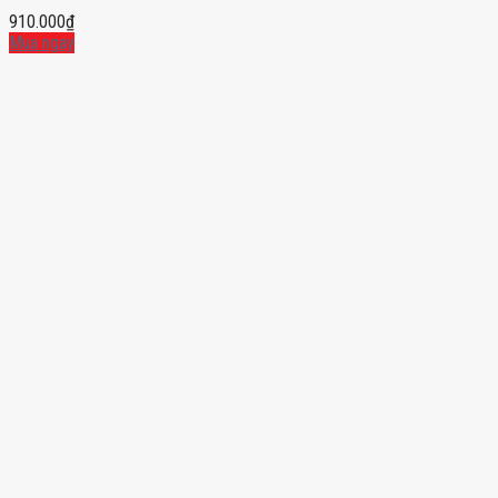
910.000
₫
Mua ngay