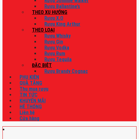
Rượu Johnnie Walker
Rượu Ballantine’s
THEO XU HƯỚNG
Rượu X.O
Rượu King Arthur
THEO LOẠI
Rượu Whisky
Rượu Gin
Rượu Vodka
Rượu Rum
Rượu Tequila
ĐẶC BIỆT
Rượu Brandy Cognac
PHỤ KIỆN
QUÀ TẶNG
Thu mua rượu
TIN TỨC
KHUYẾN MÃI
HỆ THỐNG
Liên hệ
Cửa hàng