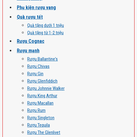
Phụ kiện rượu vang
Quà rượu tết
Quà tặng dưới 1 triệu
Quà tặng từ 1-2 triệu
Rượu Cognac
Rượu mạnh
Rượu Ballantine's
Rượu Chivas
Rượu Gin
Rượu Glenfiddich
Rượu Johnnie Walker
Rượu King Arthur
Rượu Macallan
Rượu Rum
Rượu Singleton
Rượu Tequila
Rượu The Glenlivet