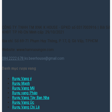
CÔNG TY TNHH TM XNK K HOUSE - GPKD số 0317003916 | Bởi Sở
KHĐT TP. Hồ Chí Minh cấp: 29/10/2021
Địa chỉ: Số 69-71 Phạm Huy Thông, P. 17, Q. Gò Vấp, TPHCM
Website: www.hamruoungon.com
084.2222.678
ks.beerhouse@gmail.com
Danh mục rượu vang
Rượu Vang ý
Rượu Mạnh
Rượu Vang Mỹ
Rượu vang Pháp
Rượu Vang Tây Ban Nha
Rượu Vang Úc
Rượu Vang Chi Lê