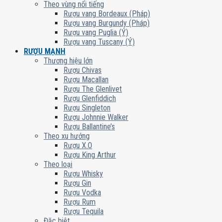
Theo vùng nổi tiếng
Rượu vang Bordeaux (Pháp)
Rượu vang Burgundy (Pháp)
Rượu vang Puglia (Ý)
Rượu vang Tuscany (Ý)
RƯỢU MẠNH
Thương hiệu lớn
Rượu Chivas
Rượu Macallan
Rượu The Glenlivet
Rượu Glenfiddich
Rượu Singleton
Rượu Johnnie Walker
Rượu Ballantine’s
Theo xu hướng
Rượu X.O
Rượu King Arthur
Theo loại
Rượu Whisky
Rượu Gin
Rượu Vodka
Rượu Rum
Rượu Tequila
Đặc biệt