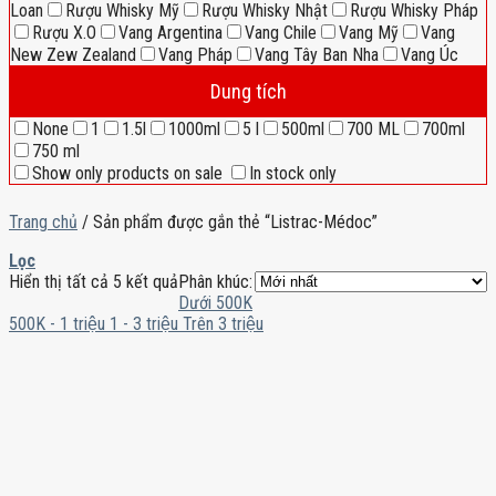
Loan
Rượu Whisky Mỹ
Rượu Whisky Nhật
Rượu Whisky Pháp
Rượu X.O
Vang Argentina
Vang Chile
Vang Mỹ
Vang
New Zew Zealand
Vang Pháp
Vang Tây Ban Nha
Vang Úc
Dung tích
None
1
1.5l
1000ml
5 l
500ml
700 ML
700ml
750 ml
Show only products on sale
In stock only
Trang chủ
/
Sản phẩm được gắn thẻ “Listrac-Médoc”
Lọc
Hiển thị tất cả 5 kết quả
Phân khúc:
Dưới 500K
500K - 1 triệu
1 - 3 triệu
Trên 3 triệu