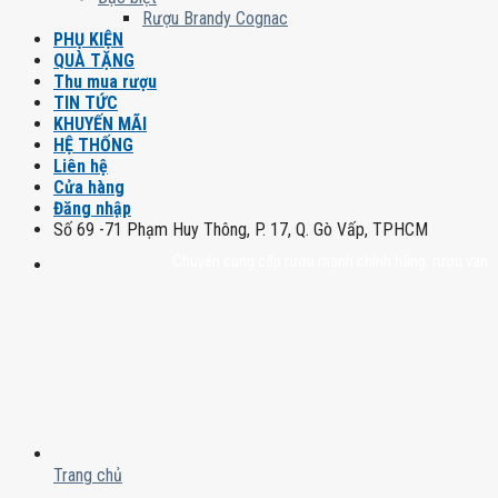
Rượu Brandy Cognac
PHỤ KIỆN
QUÀ TẶNG
Thu mua rượu
TIN TỨC
KHUYẾN MÃI
HỆ THỐNG
Liên hệ
Cửa hàng
Đăng nhập
Số 69 -71 Phạm Huy Thông, P. 17, Q. Gò Vấp, TPHCM
Chuyên cung cấp rượu mạnh chính hãng, rượu vang nhập k
Trang chủ