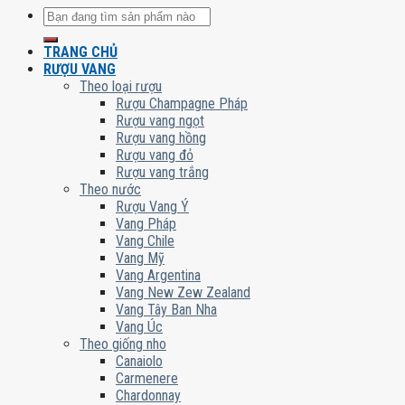
Tìm
kiếm:
TRANG CHỦ
RƯỢU VANG
Theo loại rượu
Rượu Champagne Pháp
Rượu vang ngọt
Rượu vang hồng
Rượu vang đỏ
Rượu vang trắng
Theo nước
Rượu Vang Ý
Vang Pháp
Vang Chile
Vang Mỹ
Vang Argentina
Vang New Zew Zealand
Vang Tây Ban Nha
Vang Úc
Theo giống nho
Canaiolo
Carmenere
Chardonnay