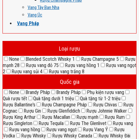
Rượu Champagne Pháp
Vang Tây Ban Nha
Vang Úc
Vang Pháp
Loại rượu
None
Blended Scotch Whisky
1
Rượu Champagne
5
Rượu
mạnh
28
Rượu vang đỏ
75
Rượu vang hồng
1
Rượu vang ngọt
2
Rượu vang sủi
4
Rượu vang trắng
8
Quốc gia
None
Brandy Pháp
Brandy Pháp
Phụ kiện rượu vang
Quà rượu tết
Quà tặng dưới 1 triệu
Quà tặng từ 1-2 triệu
Rượu Ballantine's
Rượu Champagne Pháp
Rượu Chivas
Rượu
Cognac
Rượu Gin
Rượu Glenfiddich
Rượu Johnnie Walker
Rượu King Arthur
Rượu Macallan
Rượu mạnh
Rượu Rum
Rượu Singleton
Rượu Tequila
Rượu The Glenlivet
Rượu vang
Rượu vang hồng
Rượu vang ngọt
Rượu Vang Ý
Rượu
Vodka
Rượu Whisky
Rượu Whisky Canada
Rượu Whisky Đài