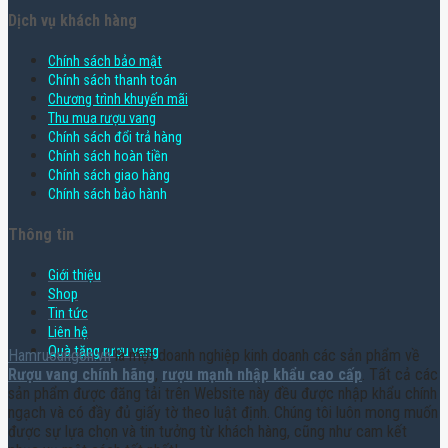
Dịch vụ khách hàng
Chính sách bảo mật
Chính sách thanh toán
Chương trình khuyến mãi
Thu mua rượu vang
Chính sách đổi trả hàng
Chính sách hoàn tiền
Chính sách giao hàng
Chính sách bảo hành
Thông tin
Giới thiệu
Shop
Tin tức
Liên hệ
Quà tặng rượu vang
Hamruoungon.vn
là một doanh nghiệp kinh doanh các sản phẩm về
Rượu vang chính hãng
,
rượu mạnh nhập khẩu cao cấp
. Tất cả các
sản phẩm được đăng tải trên Website này đều được nhập khẩu chính
ngạch và có đầy đủ giấy tờ theo luật định. Chúng tôi luôn mong muốn
được sự lựa chọn và tin tưởng từ khách hàng, cũng như cam kết