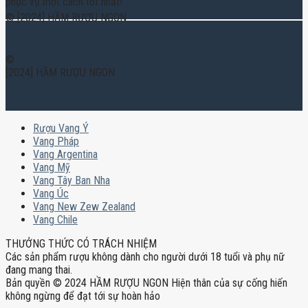
phục vụ một cách tốt nhất!
© [2024] HẦM RƯỢU NGON
©
[2024] HẦM RƯỢU NGON
Rượu Vang Ý
Vang Pháp
Vang Argentina
Vang Mỹ
Vang Tây Ban Nha
Vang Úc
Vang New Zew Zealand
Vang Chile
THƯỞNG THỨC CÓ TRÁCH NHIỆM
Các sản phẩm rượu không dành cho người dưới 18 tuổi và phụ nữ
đang mang thai.
Bản quyền © 2024 HẦM RƯỢU NGON Hiện thân của sự cống hiến
không ngừng để đạt tới sự hoàn hảo