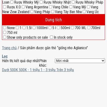
Loan
Rượu Whisky Mỹ
Rượu Whisky Nhật
Rượu Whisky Pháp
Rượu X.O
Vang Argentina
Vang Chile
Vang Mỹ
Vang
New Zew Zealand
Vang Pháp
Vang Tây Ban Nha
Vang Úc
Dung tích
None
1
1.5l
1000ml
5 l
500ml
700 ML
700ml
750 ml
Show only products on sale
In stock only
Trang chủ
/
Sản phẩm được gắn thẻ “giống nho Aglianico”
Lọc
Hiển thị kết quả duy nhất
Phân
khúc:
Dưới 500K
500K - 1 triệu
1 - 3 triệu
Trên 3 triệu