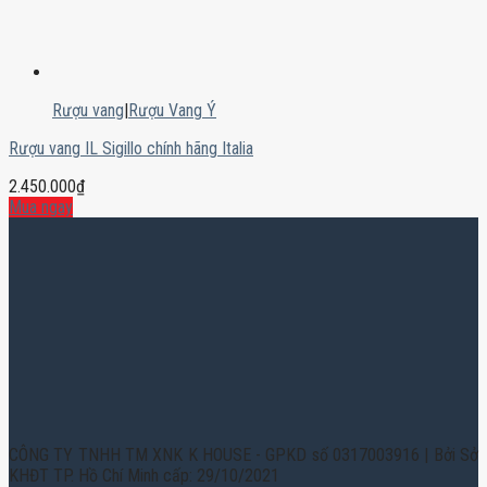
Rượu vang
|
Rượu Vang Ý
Rượu vang IL Sigillo chính hãng Italia
2.450.000
₫
Mua ngay
CÔNG TY TNHH TM XNK K HOUSE - GPKD số 0317003916 | Bởi Sở
KHĐT TP. Hồ Chí Minh cấp: 29/10/2021