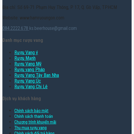
Địa chỉ: Số 69-71 Phạm Huy Thông, P. 17, Q. Gò Vấp, TPHCM
Website: www.hamruoungon.com
084.2222.678
ks.beerhouse@gmail.com
Danh mục rượu vang
Rượu Vang ý
Rượu Mạnh
Rượu Vang Mỹ
Rượu vang Pháp
Rượu Vang Tây Ban Nha
Rượu Vang Úc
Rượu Vang Chi Lê
Dịch vụ khách hàng
Chính sách bảo mật
Chính sách thanh toán
Chương trình khuyến mãi
Thu mua rượu vang
Chính sách đổi trả hàng