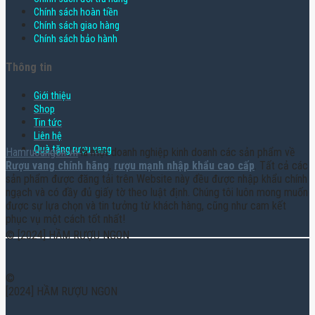
Chính sách hoàn tiền
Chính sách giao hàng
Chính sách bảo hành
Thông tin
Giới thiệu
Shop
Tin tức
Liên hệ
Quà tặng rượu vang
Hamruoungon.vn
là một doanh nghiệp kinh doanh các sản phẩm về
Rượu vang chính hãng
,
rượu mạnh nhập khẩu cao cấp
. Tất cả các
sản phẩm được đăng tải trên Website này đều được nhập khẩu chính
ngạch và có đầy đủ giấy tờ theo luật định. Chúng tôi luôn mong muốn
được sự lựa chọn và tin tưởng từ khách hàng, cũng như cam kết
phục vụ một cách tốt nhất!
© [2024] HẦM RƯỢU NGON
©
[2024] HẦM RƯỢU NGON