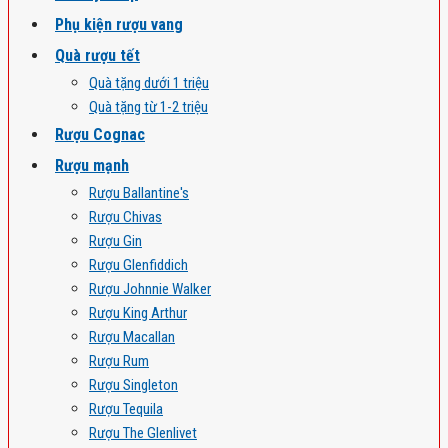
Phụ kiện rượu vang
Quà rượu tết
Quà tặng dưới 1 triệu
Quà tặng từ 1-2 triệu
Rượu Cognac
Rượu mạnh
Rượu Ballantine's
Rượu Chivas
Rượu Gin
Rượu Glenfiddich
Rượu Johnnie Walker
Rượu King Arthur
Rượu Macallan
Rượu Rum
Rượu Singleton
Rượu Tequila
Rượu The Glenlivet