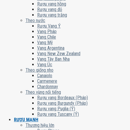
Rượu vang hồng
Rượu vang đỏ
Rượu vang trắng
Theo nước
Rượu Vang Ý
Vang Pháp
Vang Chile
Vang Mỹ
Vang Argentina
Vang New Zew Zealand
Vang Tây Ban Nha
Vang Úc
Theo giống nho
Canaiolo
Carmenere
Chardonnay
Theo vùng nổi tiếng
Rượu vang Bordeaux (Pháp)
Rượu vang Burgundy (Pháp)
Rượu vang Puglia (Ý)
Rượu vang Tuscany (Ý)
RƯỢU MẠNH
Thương hiệu lớn