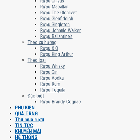
Rượu Chivas
Rượu Macallan
Rượu The Glenlivet
Rượu Glenfiddich
Rượu Singleton
Rượu Johnnie Walker
Rượu Ballantine’s
Theo xu hướng
Rượu X.O
Rượu King Arthur
Theo loại
Rượu Whisky
Rượu Gin
Rượu Vodka
Rượu Rum
Rượu Tequila
Đặc biệt
Rượu Brandy Cognac
PHỤ KIỆN
QUÀ TẶNG
Thu mua rượu
TIN TỨC
KHUYẾN MÃI
HỆ THỐNG