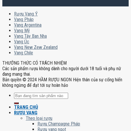
Rượu Vang Ý
Vang Pháp
Vang Argentina
Vang Mỹ
Vang Tây Ban Nha
Vang Úc
Vang New Zew Zealand
Vang Chile
THƯỞNG THỨC CÓ TRÁCH NHIỆM
Các sản phẩm rượu không dành cho người dưới 18 tuổi và phụ nữ
đang mang thai.
Bản quyền © 2024 HẦM RƯỢU NGON Hiện thân của sự cống hiến
không ngừng để đạt tới sự hoàn hảo
Tìm
kiếm:
TRANG CHỦ
RƯỢU VANG
Theo loại rượu
Rượu Champagne Pháp
Rượu vang ngọt