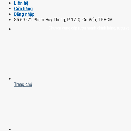
Liên hệ
Cửa hàng
Đăng nhập
Số 69 -71 Phạm Huy Thông, P. 17, Q. Gò Vấp, TPHCM
Chuyên cung cấp rượu mạnh chính hãng, rượu vang nhập
Trang chủ