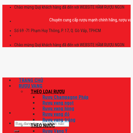
Skip
Chào mừng Quý khách hàng đã đến với WEBSITE HẦM RƯỢU NGON
to
content
Chuyên cung cấp rượu mạnh chính hãng, rượu vang nhập
Số 69 -71 Phạm Huy Thông, P. 17, Q. Gò Vấp, TPHCM
Chào mừng Quý khách hàng đã đến với WEBSITE HẦM RƯỢU NGON
TRANG CHỦ
RƯỢU VANG
THEO LOẠI RƯỢU
Rượu Champagne Pháp
Rượu vang ngọt
Rượu vang hồng
Rượu vang đỏ
Rượu vang trắng
Tìm
THEO NƯỚC
kiếm:
Rượu Vang Ý