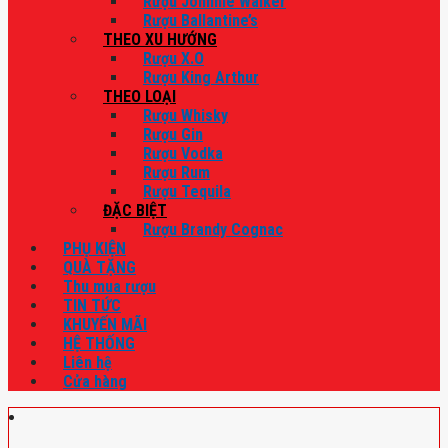
Rượu Johnnie Walker
Rượu Ballantine’s
THEO XU HƯỚNG
Rượu X.O
Rượu King Arthur
THEO LOẠI
Rượu Whisky
Rượu Gin
Rượu Vodka
Rượu Rum
Rượu Tequila
ĐẶC BIỆT
Rượu Brandy Cognac
PHỤ KIỆN
QUÀ TẶNG
Thu mua rượu
TIN TỨC
KHUYẾN MÃI
HỆ THỐNG
Liên hệ
Cửa hàng