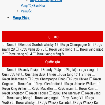
Rượu Champagne Pháp
Vang Tây Ban Nha
Vang Úc
Vang Pháp
Loại rượu
None
Blended Scotch Whisky
1
Rượu Champagne
5
Rượu
mạnh
28
Rượu vang đỏ
75
Rượu vang hồng
1
Rượu vang ngọt
2
Rượu vang sủi
4
Rượu vang trắng
8
Quốc gia
None
Brandy Pháp
Brandy Pháp
Phụ kiện rượu vang
Quà rượu tết
Quà tặng dưới 1 triệu
Quà tặng từ 1-2 triệu
Rượu Ballantine's
Rượu Champagne Pháp
Rượu Chivas
Rượu
Cognac
Rượu Gin
Rượu Glenfiddich
Rượu Johnnie Walker
Rượu King Arthur
Rượu Macallan
Rượu mạnh
Rượu Rum
Rượu Singleton
Rượu Tequila
Rượu The Glenlivet
Rượu vang
Rượu vang hồng
Rượu vang ngọt
Rượu Vang Ý
Rượu
Vodka
Rượu Whisky
Rượu Whisky Canada
Rượu Whisky Đài