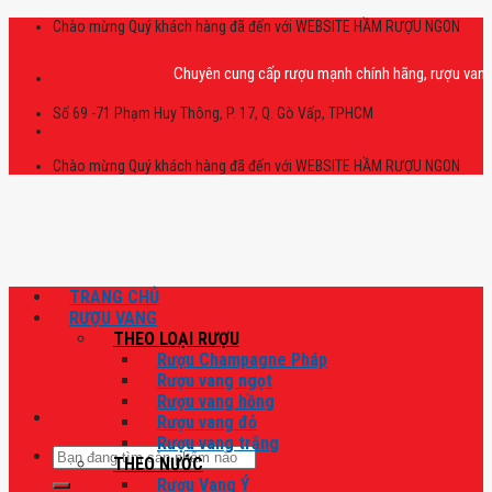
Skip
Chào mừng Quý khách hàng đã đến với WEBSITE HẦM RƯỢU NGON
to
content
Chuyên cung cấp rượu mạnh chính hãng, rượu vang nhập 
Số 69 -71 Phạm Huy Thông, P. 17, Q. Gò Vấp, TPHCM
Chào mừng Quý khách hàng đã đến với WEBSITE HẦM RƯỢU NGON
TRANG CHỦ
RƯỢU VANG
THEO LOẠI RƯỢU
Rượu Champagne Pháp
Rượu vang ngọt
Rượu vang hồng
Rượu vang đỏ
Rượu vang trắng
Tìm
THEO NƯỚC
kiếm:
Rượu Vang Ý