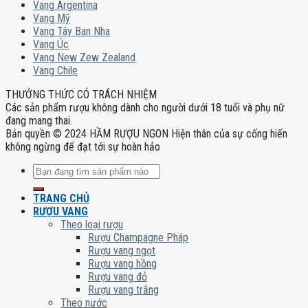
Vang Argentina
Vang Mỹ
Vang Tây Ban Nha
Vang Úc
Vang New Zew Zealand
Vang Chile
THƯỞNG THỨC CÓ TRÁCH NHIỆM
Các sản phẩm rượu không dành cho người dưới 18 tuổi và phụ nữ
đang mang thai.
Bản quyền © 2024 HẦM RƯỢU NGON Hiện thân của sự cống hiến
không ngừng để đạt tới sự hoàn hảo
Tìm
kiếm:
TRANG CHỦ
RƯỢU VANG
Theo loại rượu
Rượu Champagne Pháp
Rượu vang ngọt
Rượu vang hồng
Rượu vang đỏ
Rượu vang trắng
Theo nước