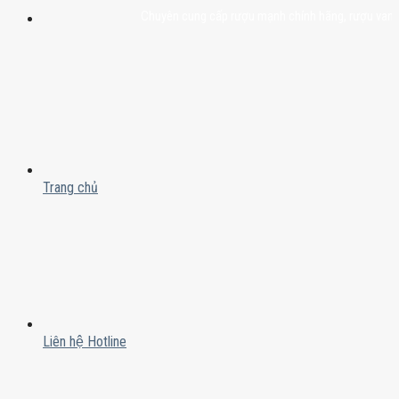
Chuyên cung cấp rượu mạnh chính hãng, rượu vang nhập 
Trang chủ
Liên hệ Hotline