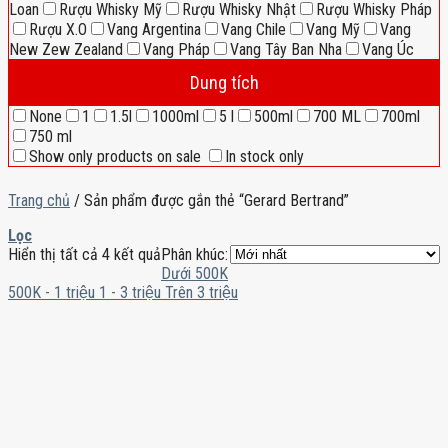
Loan
Rượu Whisky Mỹ
Rượu Whisky Nhật
Rượu Whisky Pháp
Rượu X.O
Vang Argentina
Vang Chile
Vang Mỹ
Vang
New Zew Zealand
Vang Pháp
Vang Tây Ban Nha
Vang Úc
Dung tích
None
1
1.5l
1000ml
5 l
500ml
700 ML
700ml
750 ml
Show only products on sale
In stock only
Trang chủ
/
Sản phẩm được gắn thẻ “Gerard Bertrand”
Lọc
Hiển thị tất cả 4 kết quả
Phân khúc:
Dưới 500K
500K - 1 triệu
1 - 3 triệu
Trên 3 triệu