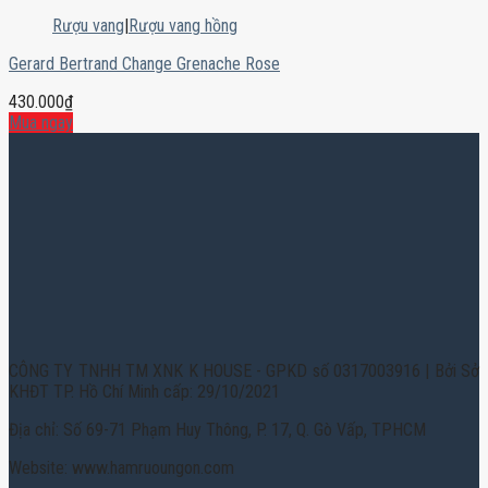
Rượu vang
|
Rượu vang hồng
Gerard Bertrand Change Grenache Rose
430.000
₫
Mua ngay
CÔNG TY TNHH TM XNK K HOUSE - GPKD số 0317003916 | Bởi Sở
KHĐT TP. Hồ Chí Minh cấp: 29/10/2021
Địa chỉ: Số 69-71 Phạm Huy Thông, P. 17, Q. Gò Vấp, TPHCM
Website: www.hamruoungon.com