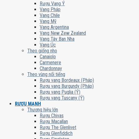
Rượu Vang Ý
Vang Pháp
Vang Chile
Vang Mỹ
Vang Argentina
Vang New Zew Zealand
Vang Tây Ban Nha
Vang Úc
Theo giống nho
Canaiolo
Carmenere
Chardonnay
Theo vùng nổi tiếng
Rượu vang Bordeaux (Pháp)
Rượu vang Burgundy (Pháp)
Rượu vang Puglia (Ý)
Rượu vang Tuscany (Ý)
RƯỢU MẠNH
Thương hiệu lớn
Rượu Chivas
Rượu Macallan
Rượu The Glenlivet
Rượu Glenfiddich