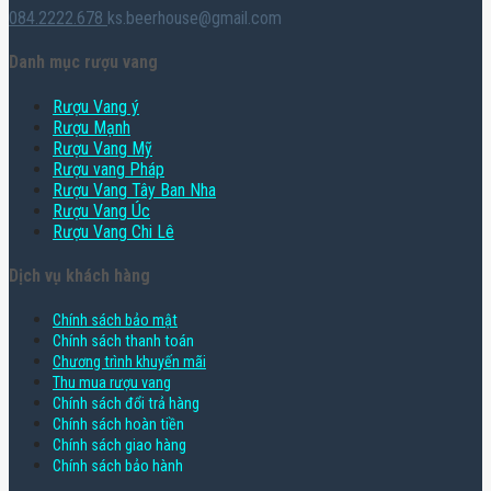
084.2222.678
ks.beerhouse@gmail.com
Danh mục rượu vang
Rượu Vang ý
Rượu Mạnh
Rượu Vang Mỹ
Rượu vang Pháp
Rượu Vang Tây Ban Nha
Rượu Vang Úc
Rượu Vang Chi Lê
Dịch vụ khách hàng
Chính sách bảo mật
Chính sách thanh toán
Chương trình khuyến mãi
Thu mua rượu vang
Chính sách đổi trả hàng
Chính sách hoàn tiền
Chính sách giao hàng
Chính sách bảo hành