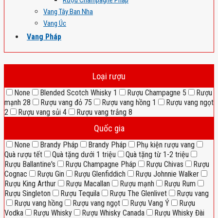
Rượu Champagne Pháp
Vang Tây Ban Nha
Vang Úc
Vang Pháp
Loại rượu
None
Blended Scotch Whisky
1
Rượu Champagne
5
Rượu
mạnh
28
Rượu vang đỏ
75
Rượu vang hồng
1
Rượu vang ngọt
2
Rượu vang sủi
4
Rượu vang trắng
8
Quốc gia
None
Brandy Pháp
Brandy Pháp
Phụ kiện rượu vang
Quà rượu tết
Quà tặng dưới 1 triệu
Quà tặng từ 1-2 triệu
Rượu Ballantine's
Rượu Champagne Pháp
Rượu Chivas
Rượu
Cognac
Rượu Gin
Rượu Glenfiddich
Rượu Johnnie Walker
Rượu King Arthur
Rượu Macallan
Rượu mạnh
Rượu Rum
Rượu Singleton
Rượu Tequila
Rượu The Glenlivet
Rượu vang
Rượu vang hồng
Rượu vang ngọt
Rượu Vang Ý
Rượu
Vodka
Rượu Whisky
Rượu Whisky Canada
Rượu Whisky Đài