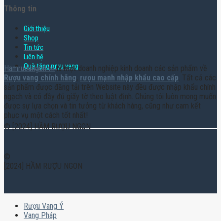
Thông tin
Giới thiệu
Shop
Tin tức
Liên hệ
Quà tặng rượu vang
Hamruoungon.vn
là một doanh nghiệp kinh doanh các sản phẩm về
Rượu vang chính hãng
,
rượu mạnh nhập khẩu cao cấp
. Tất cả các
sản phẩm được đăng tải trên Website này đều được nhập khẩu chính
ngạch và có đầy đủ giấy tờ theo luật định. Chúng tôi luôn mong muốn
được sự lựa chọn và tin tưởng từ khách hàng, cũng như cam kết
phục vụ một cách tốt nhất!
© [2024] HẦM RƯỢU NGON
©
[2024] HẦM RƯỢU NGON
Rượu Vang Ý
Vang Pháp