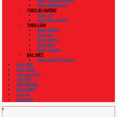
Rượu Johnnie Walker
Rượu Ballantine’s
THEO XU HƯỚNG
Rượu X.O
Rượu King Arthur
THEO LOẠI
Rượu Whisky
Rượu Gin
Rượu Vodka
Rượu Rum
Rượu Tequila
ĐẶC BIỆT
Rượu Brandy Cognac
PHỤ KIỆN
QUÀ TẶNG
Thu mua rượu
TIN TỨC
KHUYẾN MÃI
HỆ THỐNG
Liên hệ
Cửa hàng