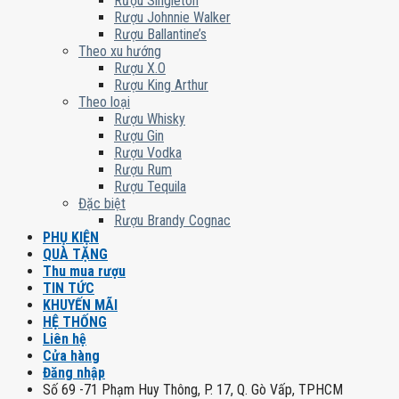
Rượu Singleton
Rượu Johnnie Walker
Rượu Ballantine’s
Theo xu hướng
Rượu X.O
Rượu King Arthur
Theo loại
Rượu Whisky
Rượu Gin
Rượu Vodka
Rượu Rum
Rượu Tequila
Đặc biệt
Rượu Brandy Cognac
PHỤ KIỆN
QUÀ TẶNG
Thu mua rượu
TIN TỨC
KHUYẾN MÃI
HỆ THỐNG
Liên hệ
Cửa hàng
Đăng nhập
Số 69 -71 Phạm Huy Thông, P. 17, Q. Gò Vấp, TPHCM