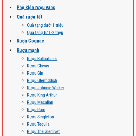
Phụ kiện rượu vang
Quà rượu tết
Quà tặng dưới 1 triệu
Quà tặng từ 1-2 triệu
Rượu Cognac
Rượu mạnh
Rượu Ballantine's
Rượu Chivas
Rượu Gin
Rượu Glenfiddich
Rượu Johnnie Walker
Rượu King Arthur
Rượu Macallan
Rượu Rum
Rượu Singleton
Rượu Tequila
Rượu The Glenlivet