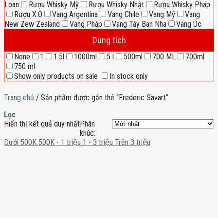
Loan
Rượu Whisky Mỹ
Rượu Whisky Nhật
Rượu Whisky Pháp
Rượu X.O
Vang Argentina
Vang Chile
Vang Mỹ
Vang
New Zew Zealand
Vang Pháp
Vang Tây Ban Nha
Vang Úc
Dung tích
None
1
1.5l
1000ml
5 l
500ml
700 ML
700ml
750 ml
Show only products on sale
In stock only
Trang chủ
/
Sản phẩm được gắn thẻ “Frederic Savart”
Lọc
Hiển thị kết quả duy nhất
Phân
khúc:
Dưới 500K
500K - 1 triệu
1 - 3 triệu
Trên 3 triệu