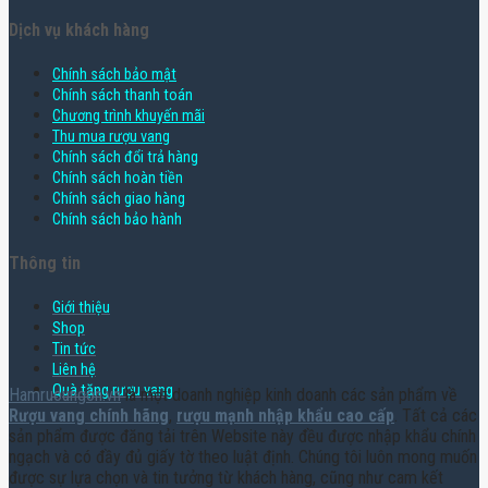
Dịch vụ khách hàng
Chính sách bảo mật
Chính sách thanh toán
Chương trình khuyến mãi
Thu mua rượu vang
Chính sách đổi trả hàng
Chính sách hoàn tiền
Chính sách giao hàng
Chính sách bảo hành
Thông tin
Giới thiệu
Shop
Tin tức
Liên hệ
Quà tặng rượu vang
Hamruoungon.vn
là một doanh nghiệp kinh doanh các sản phẩm về
Rượu vang chính hãng
,
rượu mạnh nhập khẩu cao cấp
. Tất cả các
sản phẩm được đăng tải trên Website này đều được nhập khẩu chính
ngạch và có đầy đủ giấy tờ theo luật định. Chúng tôi luôn mong muốn
được sự lựa chọn và tin tưởng từ khách hàng, cũng như cam kết