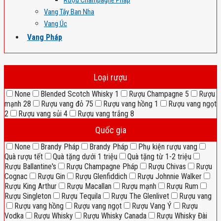
Rượu Champagne Pháp
Vang Tây Ban Nha
Vang Úc
Vang Pháp
Loại rượu
None
Blended Scotch Whisky
1
Rượu Champagne
5
Rượu
mạnh
28
Rượu vang đỏ
75
Rượu vang hồng
1
Rượu vang ngọt
2
Rượu vang sủi
4
Rượu vang trắng
8
Quốc gia
None
Brandy Pháp
Brandy Pháp
Phụ kiện rượu vang
Quà rượu tết
Quà tặng dưới 1 triệu
Quà tặng từ 1-2 triệu
Rượu Ballantine's
Rượu Champagne Pháp
Rượu Chivas
Rượu
Cognac
Rượu Gin
Rượu Glenfiddich
Rượu Johnnie Walker
Rượu King Arthur
Rượu Macallan
Rượu mạnh
Rượu Rum
Rượu Singleton
Rượu Tequila
Rượu The Glenlivet
Rượu vang
Rượu vang hồng
Rượu vang ngọt
Rượu Vang Ý
Rượu
Vodka
Rượu Whisky
Rượu Whisky Canada
Rượu Whisky Đài