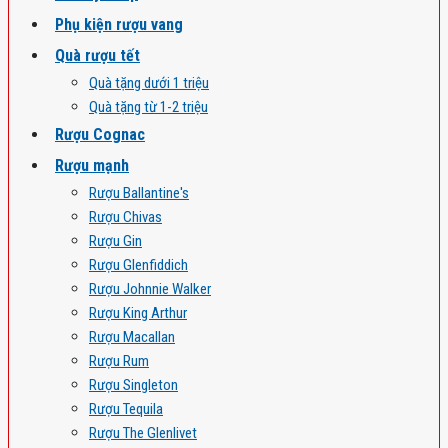
Phụ kiện rượu vang
Quà rượu tết
Quà tặng dưới 1 triệu
Quà tặng từ 1-2 triệu
Rượu Cognac
Rượu mạnh
Rượu Ballantine's
Rượu Chivas
Rượu Gin
Rượu Glenfiddich
Rượu Johnnie Walker
Rượu King Arthur
Rượu Macallan
Rượu Rum
Rượu Singleton
Rượu Tequila
Rượu The Glenlivet