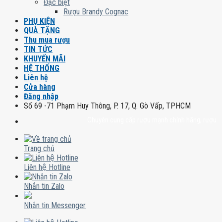
Đặc biệt
Rượu Brandy Cognac
PHỤ KIỆN
QUÀ TẶNG
Thu mua rượu
TIN TỨC
KHUYẾN MÃI
HỆ THỐNG
Liên hệ
Cửa hàng
Đăng nhập
Số 69 -71 Phạm Huy Thông, P. 17, Q. Gò Vấp, TPHCM
Chuyên cung cấp rượu mạnh chính hãng, rượu vang n
Trang chủ
Liên hệ Hotline
Nhắn tin Zalo
Nhắn tin Messenger