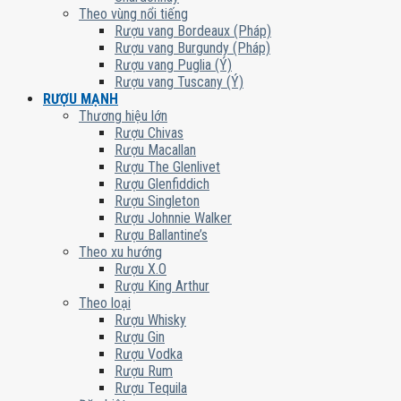
Theo vùng nổi tiếng
Rượu vang Bordeaux (Pháp)
Rượu vang Burgundy (Pháp)
Rượu vang Puglia (Ý)
Rượu vang Tuscany (Ý)
RƯỢU MẠNH
Thương hiệu lớn
Rượu Chivas
Rượu Macallan
Rượu The Glenlivet
Rượu Glenfiddich
Rượu Singleton
Rượu Johnnie Walker
Rượu Ballantine’s
Theo xu hướng
Rượu X.O
Rượu King Arthur
Theo loại
Rượu Whisky
Rượu Gin
Rượu Vodka
Rượu Rum
Rượu Tequila