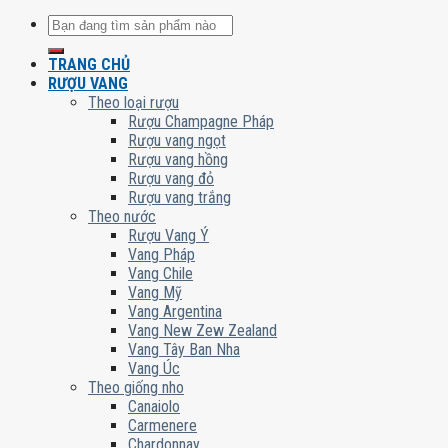
Tìm
kiếm:
TRANG CHỦ
RƯỢU VANG
Theo loại rượu
Rượu Champagne Pháp
Rượu vang ngọt
Rượu vang hồng
Rượu vang đỏ
Rượu vang trắng
Theo nước
Rượu Vang Ý
Vang Pháp
Vang Chile
Vang Mỹ
Vang Argentina
Vang New Zew Zealand
Vang Tây Ban Nha
Vang Úc
Theo giống nho
Canaiolo
Carmenere
Chardonnay