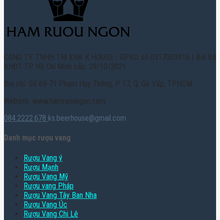
CÔNG TY TNHH TM XNK K HOUSE - GPKD số 0317003916 | Bởi Sở
KHĐT TP. Hồ Chí Minh cấp: 29/10/2021
Địa chỉ: Số 69-71 Phạm Huy Thông, P. 17, Q. Gò Vấp, TPHCM
Website: www.hamruoungon.com
084.2222.678
ks.beerhouse@gmail.com
Danh mục rượu vang
Rượu Vang ý
Rượu Mạnh
Rượu Vang Mỹ
Rượu vang Pháp
Rượu Vang Tây Ban Nha
Rượu Vang Úc
Rượu Vang Chi Lê