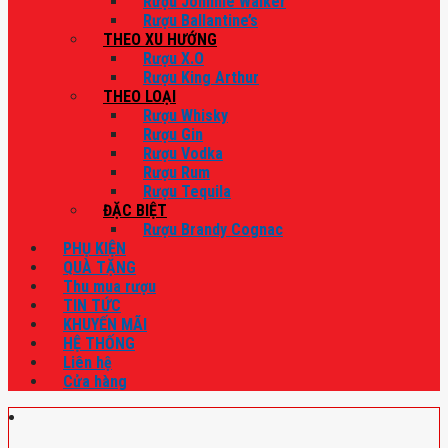
Rượu Johnnie Walker
Rượu Ballantine’s
THEO XU HƯỚNG
Rượu X.O
Rượu King Arthur
THEO LOẠI
Rượu Whisky
Rượu Gin
Rượu Vodka
Rượu Rum
Rượu Tequila
ĐẶC BIỆT
Rượu Brandy Cognac
PHỤ KIỆN
QUÀ TẶNG
Thu mua rượu
TIN TỨC
KHUYẾN MÃI
HỆ THỐNG
Liên hệ
Cửa hàng