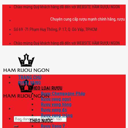
Skip
Chào mừng Quý khách hàng đã đến với WEBSITE HẦM RƯỢU NGON
to
content
Chuyên cung cấp rượu mạnh chính hãng, rượu vang n
Số 69 -71 Phạm Huy Thông, P. 17, Q. Gò Vấp, TPHCM
Chào mừng Quý khách hàng đã đến với WEBSITE HẦM RƯỢU NGON
TRANG CHỦ
RƯỢU VANG
THEO LOẠI RƯỢU
Rượu Champagne Pháp
Rượu vang ngọt
Rượu vang hồng
Rượu vang đỏ
Rượu vang trắng
Tìm
THEO NƯỚC
kiếm:
Rượu Vang Ý