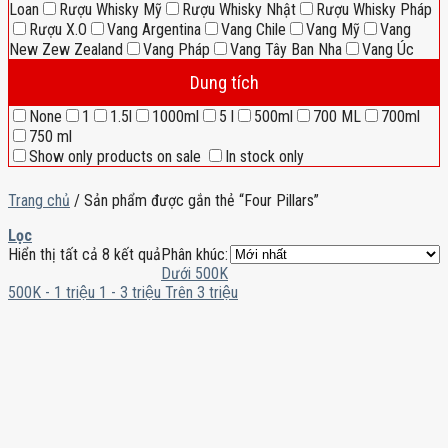
Loan
Rượu Whisky Mỹ
Rượu Whisky Nhật
Rượu Whisky Pháp
Rượu X.O
Vang Argentina
Vang Chile
Vang Mỹ
Vang
New Zew Zealand
Vang Pháp
Vang Tây Ban Nha
Vang Úc
Dung tích
None
1
1.5l
1000ml
5 l
500ml
700 ML
700ml
750 ml
Show only products on sale
In stock only
Trang chủ
/
Sản phẩm được gắn thẻ “Four Pillars”
Lọc
Hiển thị tất cả 8 kết quả
Phân khúc:
Dưới 500K
500K - 1 triệu
1 - 3 triệu
Trên 3 triệu