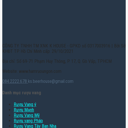
CÔNG TY TNHH TM XNK K HOUSE - GPKD số 0317003916 | Bởi Sở
KHĐT TP. Hồ Chí Minh cấp: 29/10/2021
Địa chỉ: Số 69-71 Phạm Huy Thông, P. 17, Q. Gò Vấp, TPHCM
Website: www.hamruoungon.com
084.2222.678
ks.beerhouse@gmail.com
Danh mục rượu vang
Rượu Vang ý
Rượu Mạnh
Rượu Vang Mỹ
Rượu vang Pháp
Rượu Vang Tây Ban Nha