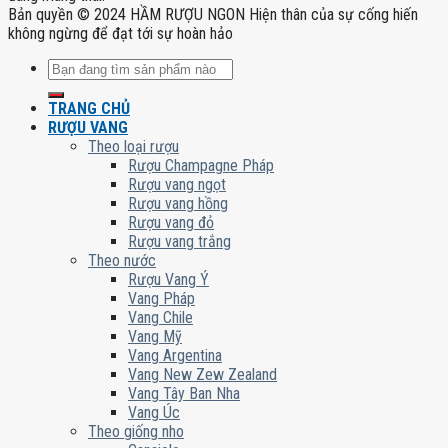
Bản quyền © 2024 HẦM RƯỢU NGON Hiện thân của sự cống hiến
không ngừng để đạt tới sự hoàn hảo
Tìm
kiếm:
TRANG CHỦ
RƯỢU VANG
Theo loại rượu
Rượu Champagne Pháp
Rượu vang ngọt
Rượu vang hồng
Rượu vang đỏ
Rượu vang trắng
Theo nước
Rượu Vang Ý
Vang Pháp
Vang Chile
Vang Mỹ
Vang Argentina
Vang New Zew Zealand
Vang Tây Ban Nha
Vang Úc
Theo giống nho