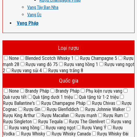
Rượu Champagne Pháp
Vang Tây Ban Nha
Vang Úc
Vang Pháp
Loại rượu
None
Blended Scotch Whisky
1
Rượu Champagne
5
Rượu
mạnh
28
Rượu vang đỏ
75
Rượu vang hồng
1
Rượu vang ngọt
2
Rượu vang sủi
4
Rượu vang trắng
8
Quốc gia
None
Brandy Pháp
Brandy Pháp
Phụ kiện rượu vang
Quà rượu tết
Quà tặng dưới 1 triệu
Quà tặng từ 1-2 triệu
Rượu Ballantine's
Rượu Champagne Pháp
Rượu Chivas
Rượu
Cognac
Rượu Gin
Rượu Glenfiddich
Rượu Johnnie Walker
Rượu King Arthur
Rượu Macallan
Rượu mạnh
Rượu Rum
Rượu Singleton
Rượu Tequila
Rượu The Glenlivet
Rượu vang
Rượu vang hồng
Rượu vang ngọt
Rượu Vang Ý
Rượu
Vodka
Rượu Whisky
Rượu Whisky Canada
Rượu Whisky Đài