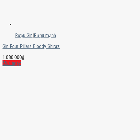
Rượu Gin
|
Rượu mạnh
Gin Four Pillars Bloody Shiraz
1.080.000
₫
Mua ngay