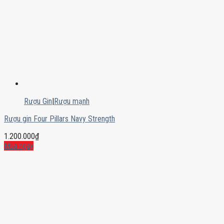
Rượu Gin
|
Rượu mạnh
Rượu gin Four Pillars Navy Strength
1.200.000
₫
Mua ngay