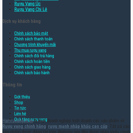
Rượu Vang Úc
Rượu Vang Chi Lê
Dịch vụ khách hàng
Chính sách bảo mật
Chính sách thanh toán
Chương trình khuyến mãi
Thu mua rượu vang
Chính sách đổi trả hàng
Chính sách hoàn tiền
Chính sách giao hàng
Chính sách bảo hành
Thông tin
Giới thiệu
Shop
Tin tức
Liên hệ
Quà tặng rượu vang
Hamruoungon.vn
là một doanh nghiệp kinh doanh các sản phẩm về
Rượu vang chính hãng
,
rượu mạnh nhập khẩu cao cấp
. Tất cả các
sản phẩm được đăng tải trên Website này đều được nhập khẩu chính