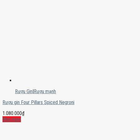
Rượu Gin
|
Rượu mạnh
Rượu gin Four Pillars Spiced Negroni
1.080.000
₫
Mua ngay