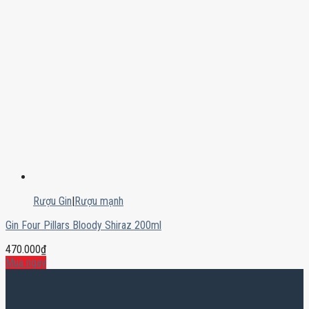
Rượu Gin
|
Rượu mạnh
Gin Four Pillars Bloody Shiraz 200ml
470.000
₫
Mua ngay