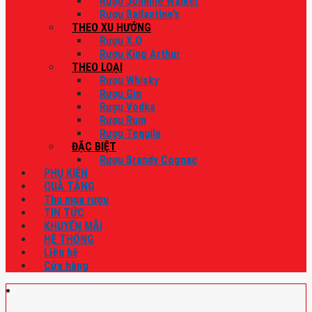
Rượu Johnnie Walker
Rượu Ballantine’s
THEO XU HƯỚNG
Rượu X.O
Rượu King Arthur
THEO LOẠI
Rượu Whisky
Rượu Gin
Rượu Vodka
Rượu Rum
Rượu Tequila
ĐẶC BIỆT
Rượu Brandy Cognac
PHỤ KIỆN
QUÀ TẶNG
Thu mua rượu
TIN TỨC
KHUYẾN MÃI
HỆ THỐNG
Liên hệ
Cửa hàng