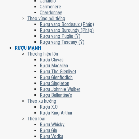
Canaiolo
Carmenere
Chardonnay
Theo vùng nổi tiếng
Rượu vang Bordeaux (Pháp)
Rượu vang Burgundy (Pháp)
Rượu vang Puglia (Ý)
Rượu vang Tuscany (Ý)
RƯỢU MẠNH
Thương hiệu lớn
Rượu Chivas
Rượu Macallan
Rượu The Glenlivet
Rượu Glenfiddich
Rượu Singleton
Rượu Johnnie Walker
Rượu Ballantine’s
Theo xu hướng
Rượu X.O
Rượu King Arthur
Theo loại
Rượu Whisky
Rượu Gin
Rượu Vodka