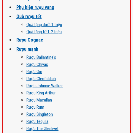
Phụ kiện rượu vang
Quà rượu tết
Quà tặng dưới 1 triệu
Quà tặng từ 1-2 triệu
Rượu Cognac
Rượu mạnh
Rượu Ballantine's
Rượu Chivas
Rượu Gin
Rượu Glenfiddich
Rượu Johnnie Walker
Rượu King Arthur
Rượu Macallan
Rượu Rum
Rượu Singleton
Rượu Tequila
Rượu The Glenlivet