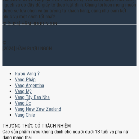
ngạch và có đầy đủ giấy tờ theo luật định. Chúng tôi luôn mong muốn
được sự lựa chọn và tin tưởng từ khách hàng, cũng như cam kết
phục vụ một cách tốt nhất!
© [2024] HẦM RƯỢU NGON
©
[2024] HẦM RƯỢU NGON
Rượu Vang Ý
Vang Pháp
Vang Argentina
Vang Mỹ
Vang Tây Ban Nha
Vang Úc
Vang New Zew Zealand
Vang Chile
THƯỞNG THỨC CÓ TRÁCH NHIỆM
Các sản phẩm rượu không dành cho người dưới 18 tuổi và phụ nữ
đang mang thai.