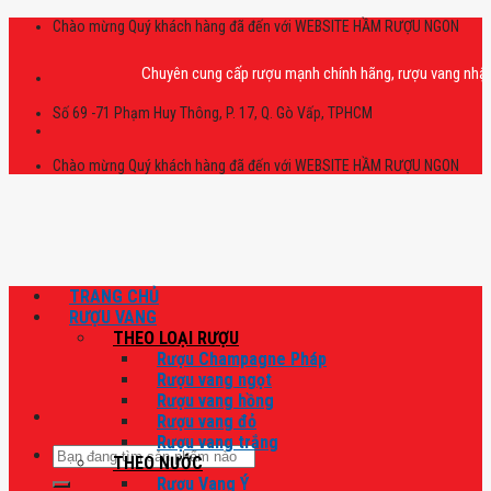
Skip
Chào mừng Quý khách hàng đã đến với WEBSITE HẦM RƯỢU NGON
to
content
Chuyên cung cấp rượu mạnh chính hãng, rượu vang nhập khẩu ca
Số 69 -71 Phạm Huy Thông, P. 17, Q. Gò Vấp, TPHCM
Chào mừng Quý khách hàng đã đến với WEBSITE HẦM RƯỢU NGON
TRANG CHỦ
RƯỢU VANG
THEO LOẠI RƯỢU
Rượu Champagne Pháp
Rượu vang ngọt
Rượu vang hồng
Rượu vang đỏ
Rượu vang trắng
Tìm
THEO NƯỚC
kiếm:
Rượu Vang Ý