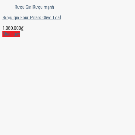
Rượu Gin
|
Rượu mạnh
Rượu gin Four Pillars Olive Leaf
1.080.000
₫
Mua ngay