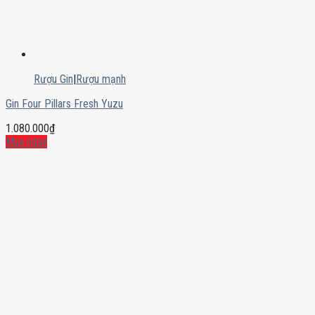
Rượu Gin
|
Rượu mạnh
Gin Four Pillars Fresh Yuzu
1.080.000
₫
Mua ngay