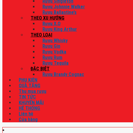
Rượu Singleton
Rượu Johnnie Walker
Rượu Ballantine’s
THEO XU HƯỚNG
Rượu X.O
Rượu King Arthur
THEO LOẠI
Rượu Whisky
Rượu Gin
Rượu Vodka
Rượu Rum
Rượu Tequila
ĐẶC BIỆT
Rượu Brandy Cognac
PHỤ KIỆN
QUÀ TẶNG
Thu mua rượu
TIN TỨC
KHUYẾN MÃI
HỆ THỐNG
Liên hệ
Cửa hàng