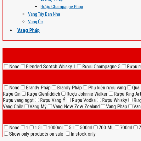
Rượu Champagne Pháp
Vang Tây Ban Nha
Vang Úc
Vang Pháp
None
Blended Scotch Whisky
1
Rượu Champagne
5
Rượu 
None
Brandy Pháp
Brandy Pháp
Phụ kiện rượu vang
Quà 
Rượu Gin
Rượu Glenfiddich
Rượu Johnnie Walker
Rượu King Ar
Rượu vang ngọt
Rượu Vang Ý
Rượu Vodka
Rượu Whisky
Rượ
Vang Chile
Vang Mỹ
Vang New Zew Zealand
Vang Pháp
Van
None
1
1.5l
1000ml
5 l
500ml
700 ML
700ml
7
Show only products on sale
In stock only