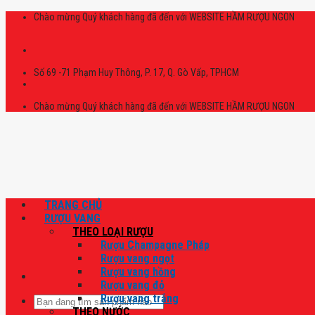
Skip
Chào mừng Quý khách hàng đã đến với WEBSITE HẦM RƯỢU NGON
to
content
Số 69 -71 Phạm Huy Thông, P. 17, Q. Gò Vấp, TPHCM
Chào mừng Quý khách hàng đã đến với WEBSITE HẦM RƯỢU NGON
TRANG CHỦ
RƯỢU VANG
THEO LOẠI RƯỢU
Rượu Champagne Pháp
Rượu vang ngọt
Rượu vang hồng
Rượu vang đỏ
Rượu vang trắng
Tìm
THEO NƯỚC
kiếm: