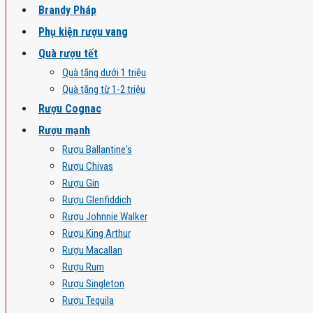
Brandy Pháp
Phụ kiện rượu vang
Quà rượu tết
Quà tặng dưới 1 triệu
Quà tặng từ 1-2 triệu
Rượu Cognac
Rượu mạnh
Rượu Ballantine's
Rượu Chivas
Rượu Gin
Rượu Glenfiddich
Rượu Johnnie Walker
Rượu King Arthur
Rượu Macallan
Rượu Rum
Rượu Singleton
Rượu Tequila