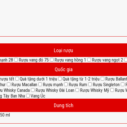
Loại rượu
mạnh
28
Rượu vang đỏ
75
Rượu vang hồng
1
Rượu vang ngọt
2
Quốc gia
rượu tết
Quà tặng dưới 1 triệu
Quà tặng từ 1-2 triệu
Rượu Ballant
thur
Rượu Macallan
Rượu mạnh
Rượu Rum
Rượu Singleton
u Whisky Canada
Rượu Whisky Đài Loan
Rượu Whisky Mỹ
Rượu W
g Tây Ban Nha
Vang Úc
Dung tích
50 ml