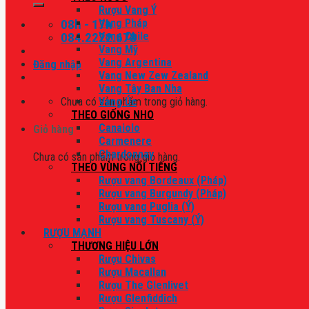
Rượu Vang Ý
08h - 17h
Vang Pháp
084.2222.678
Vang Chile
Vang Mỹ
Vang Argentina
Đăng nhập
Vang New Zew Zealand
Vang Tây Ban Nha
Chưa có sản phẩm trong giỏ hàng.
Vang Úc
THEO GIỐNG NHO
Canaiolo
Giỏ hàng
Carmenere
Chardonnay
Chưa có sản phẩm trong giỏ hàng.
THEO VÙNG NỔI TIẾNG
Rượu vang Bordeaux (Pháp)
Rượu vang Burgundy (Pháp)
Rượu vang Puglia (Ý)
Rượu vang Tuscany (Ý)
RƯỢU MẠNH
THƯƠNG HIỆU LỚN
Rượu Chivas
Rượu Macallan
Rượu The Glenlivet
Rượu Glenfiddich