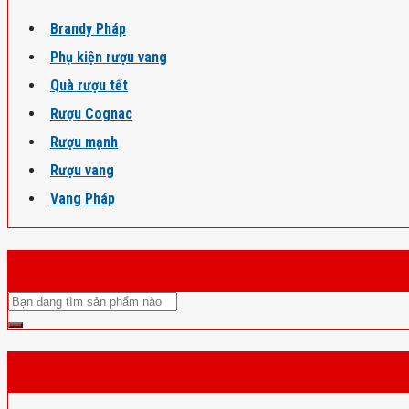
Brandy Pháp
Phụ kiện rượu vang
Quà rượu tết
Rượu Cognac
Rượu mạnh
Rượu vang
Vang Pháp