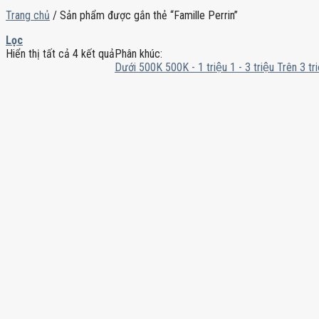
Trang chủ
/
Sản phẩm được gắn thẻ “Famille Perrin”
Lọc
Hiển thị tất cả 4 kết quả
Phân khúc:
Dưới 500K
500K - 1 triệu
1 - 3 triệu
Trên 3 tri