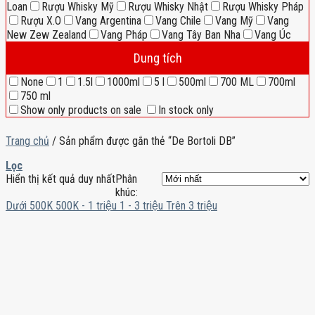
Loan
Rượu Whisky Mỹ
Rượu Whisky Nhật
Rượu Whisky Pháp
Rượu X.O
Vang Argentina
Vang Chile
Vang Mỹ
Vang
New Zew Zealand
Vang Pháp
Vang Tây Ban Nha
Vang Úc
Dung tích
None
1
1.5l
1000ml
5 l
500ml
700 ML
700ml
750 ml
Show only products on sale
In stock only
Trang chủ
/
Sản phẩm được gắn thẻ “De Bortoli DB”
Lọc
Hiển thị kết quả duy nhất
Phân
khúc:
Dưới 500K
500K - 1 triệu
1 - 3 triệu
Trên 3 triệu