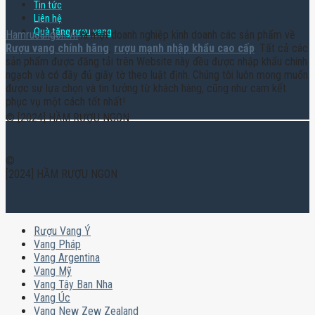
Tin tức
Liên hệ
Quà tặng rượu vang
Hamruoungon.vn
là một doanh nghiệp kinh doanh các sản phẩm về
Rượu vang chính hãng
,
rượu mạnh nhập khẩu cao cấp
. Tất cả các
sản phẩm được đăng tải trên Website này đều được nhập khẩu chính
ngạch và có đầy đủ giấy tờ theo luật định. Chúng tôi luôn mong muốn
được sự lựa chọn và tin tưởng từ khách hàng, cũng như cam kết
phục vụ một cách tốt nhất!
© [2024] HẦM RƯỢU NGON
©
[2024] HẦM RƯỢU NGON
Rượu Vang Ý
Vang Pháp
Vang Argentina
Vang Mỹ
Vang Tây Ban Nha
Vang Úc
Vang New Zew Zealand