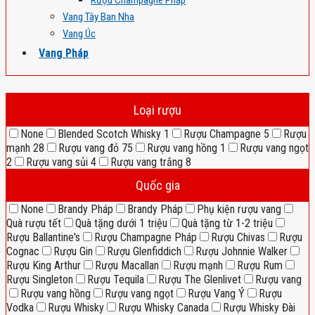
Rượu Champagne Pháp
Vang Tây Ban Nha
Vang Úc
Vang Pháp
Loại rượu
None
Blended Scotch Whisky
1
Rượu Champagne
5
Rượu
mạnh
28
Rượu vang đỏ
75
Rượu vang hồng
1
Rượu vang ngọt
2
Rượu vang sủi
4
Rượu vang trắng
8
Quốc gia
None
Brandy Pháp
Brandy Pháp
Phụ kiện rượu vang
Quà rượu tết
Quà tặng dưới 1 triệu
Quà tặng từ 1-2 triệu
Rượu Ballantine's
Rượu Champagne Pháp
Rượu Chivas
Rượu
Cognac
Rượu Gin
Rượu Glenfiddich
Rượu Johnnie Walker
Rượu King Arthur
Rượu Macallan
Rượu mạnh
Rượu Rum
Rượu Singleton
Rượu Tequila
Rượu The Glenlivet
Rượu vang
Rượu vang hồng
Rượu vang ngọt
Rượu Vang Ý
Rượu
Vodka
Rượu Whisky
Rượu Whisky Canada
Rượu Whisky Đài