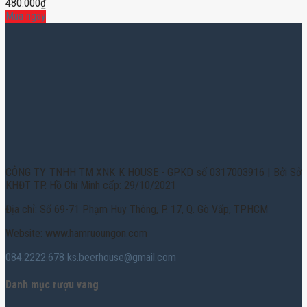
480.000
₫
Mua ngay
CÔNG TY TNHH TM XNK K HOUSE - GPKD số 0317003916 | Bởi Sở
KHĐT TP. Hồ Chí Minh cấp: 29/10/2021
Địa chỉ: Số 69-71 Phạm Huy Thông, P. 17, Q. Gò Vấp, TPHCM
Website: www.hamruoungon.com
084.2222.678
ks.beerhouse@gmail.com
Danh mục rượu vang