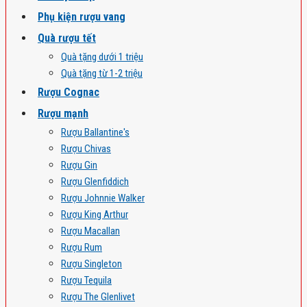
Phụ kiện rượu vang
Quà rượu tết
Quà tặng dưới 1 triệu
Quà tặng từ 1-2 triệu
Rượu Cognac
Rượu mạnh
Rượu Ballantine's
Rượu Chivas
Rượu Gin
Rượu Glenfiddich
Rượu Johnnie Walker
Rượu King Arthur
Rượu Macallan
Rượu Rum
Rượu Singleton
Rượu Tequila
Rượu The Glenlivet