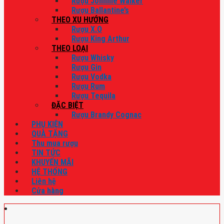
Rượu Johnnie Walker
Rượu Ballantine’s
THEO XU HƯỚNG
Rượu X.O
Rượu King Arthur
THEO LOẠI
Rượu Whisky
Rượu Gin
Rượu Vodka
Rượu Rum
Rượu Tequila
ĐẶC BIỆT
Rượu Brandy Cognac
PHỤ KIỆN
QUÀ TẶNG
Thu mua rượu
TIN TỨC
KHUYẾN MÃI
HỆ THỐNG
Liên hệ
Cửa hàng