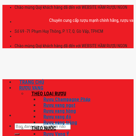
Skip
Chào mừng Quý khách hàng đã đến với WEBSITE HẦM RƯỢU NGON
to
content
Chuyên cung cấp rượu mạnh chính hãng, rượu vang nhập
Số 69 -71 Phạm Huy Thông, P. 17, Q. Gò Vấp, TPHCM
Chào mừng Quý khách hàng đã đến với WEBSITE HẦM RƯỢU NGON
TRANG CHỦ
RƯỢU VANG
THEO LOẠI RƯỢU
Rượu Champagne Pháp
Rượu vang ngọt
Rượu vang hồng
Rượu vang đỏ
Rượu vang trắng
Tìm
THEO NƯỚC
kiếm:
Rượu Vang Ý