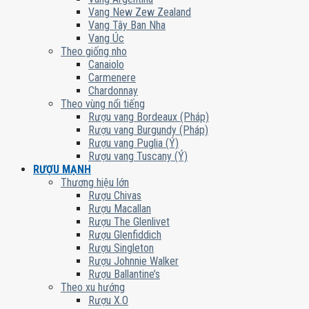
Vang New Zew Zealand
Vang Tây Ban Nha
Vang Úc
Theo giống nho
Canaiolo
Carmenere
Chardonnay
Theo vùng nổi tiếng
Rượu vang Bordeaux (Pháp)
Rượu vang Burgundy (Pháp)
Rượu vang Puglia (Ý)
Rượu vang Tuscany (Ý)
RƯỢU MẠNH
Thương hiệu lớn
Rượu Chivas
Rượu Macallan
Rượu The Glenlivet
Rượu Glenfiddich
Rượu Singleton
Rượu Johnnie Walker
Rượu Ballantine’s
Theo xu hướng
Rượu X.O