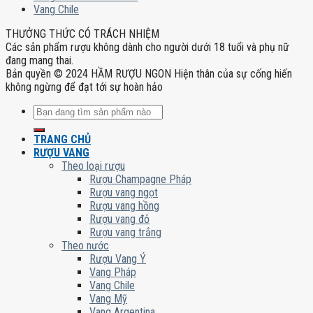
Vang Chile
THƯỞNG THỨC CÓ TRÁCH NHIỆM
Các sản phẩm rượu không dành cho người dưới 18 tuổi và phụ nữ
đang mang thai.
Bản quyền © 2024 HẦM RƯỢU NGON Hiện thân của sự cống hiến
không ngừng để đạt tới sự hoàn hảo
Tìm
kiếm:
TRANG CHỦ
RƯỢU VANG
Theo loại rượu
Rượu Champagne Pháp
Rượu vang ngọt
Rượu vang hồng
Rượu vang đỏ
Rượu vang trắng
Theo nước
Rượu Vang Ý
Vang Pháp
Vang Chile
Vang Mỹ
Vang Argentina