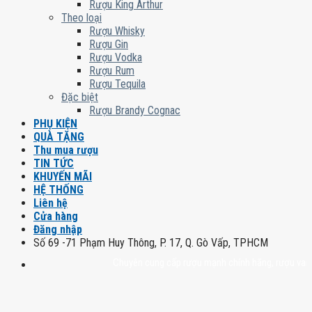
Rượu King Arthur
Theo loại
Rượu Whisky
Rượu Gin
Rượu Vodka
Rượu Rum
Rượu Tequila
Đặc biệt
Rượu Brandy Cognac
PHỤ KIỆN
QUÀ TẶNG
Thu mua rượu
TIN TỨC
KHUYẾN MÃI
HỆ THỐNG
Liên hệ
Cửa hàng
Đăng nhập
Số 69 -71 Phạm Huy Thông, P. 17, Q. Gò Vấp, TPHCM
Chuyên cung cấp rượu mạnh chính hãng, rượu vang nhập