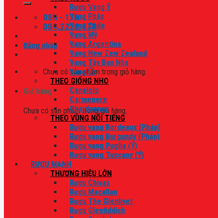
Rượu Vang Ý
08h - 17h
Vang Pháp
084.2222.678
Vang Chile
Vang Mỹ
Vang Argentina
Đăng nhập
Vang New Zew Zealand
Vang Tây Ban Nha
Chưa có sản phẩm trong giỏ hàng.
Vang Úc
THEO GIỐNG NHO
Canaiolo
Giỏ hàng
Carmenere
Chardonnay
Chưa có sản phẩm trong giỏ hàng.
THEO VÙNG NỔI TIẾNG
Rượu vang Bordeaux (Pháp)
Rượu vang Burgundy (Pháp)
Rượu vang Puglia (Ý)
Rượu vang Tuscany (Ý)
RƯỢU MẠNH
THƯƠNG HIỆU LỚN
Rượu Chivas
Rượu Macallan
Rượu The Glenlivet
Rượu Glenfiddich