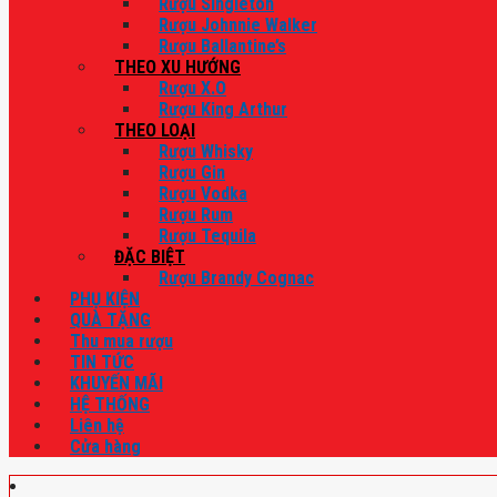
Rượu Singleton
Rượu Johnnie Walker
Rượu Ballantine’s
THEO XU HƯỚNG
Rượu X.O
Rượu King Arthur
THEO LOẠI
Rượu Whisky
Rượu Gin
Rượu Vodka
Rượu Rum
Rượu Tequila
ĐẶC BIỆT
Rượu Brandy Cognac
PHỤ KIỆN
QUÀ TẶNG
Thu mua rượu
TIN TỨC
KHUYẾN MÃI
HỆ THỐNG
Liên hệ
Cửa hàng