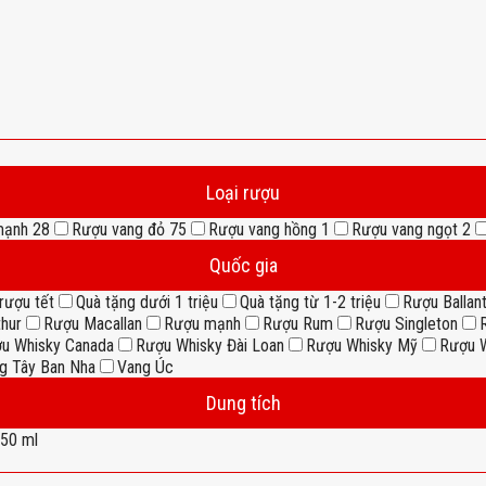
Loại rượu
mạnh
28
Rượu vang đỏ
75
Rượu vang hồng
1
Rượu vang ngọt
2
Quốc gia
rượu tết
Quà tặng dưới 1 triệu
Quà tặng từ 1-2 triệu
Rượu Ballant
thur
Rượu Macallan
Rượu mạnh
Rượu Rum
Rượu Singleton
u Whisky Canada
Rượu Whisky Đài Loan
Rượu Whisky Mỹ
Rượu W
g Tây Ban Nha
Vang Úc
Dung tích
50 ml