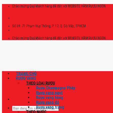
Skip
Chào mừng Quý khách hàng đã đến với WEBSITE HẦM RƯỢU NGON
to
content
Số 69 -71 Phạm Huy Thông, P. 17, Q. Gò Vấp, TPHCM
Chào mừng Quý khách hàng đã đến với WEBSITE HẦM RƯỢU NGON
TRANG CHỦ
RƯỢU VANG
THEO LOẠI RƯỢU
Rượu Champagne Pháp
Rượu vang ngọt
Rượu vang hồng
Rượu vang đỏ
Rượu vang trắng
Tìm
THEO NƯỚC
kiếm: