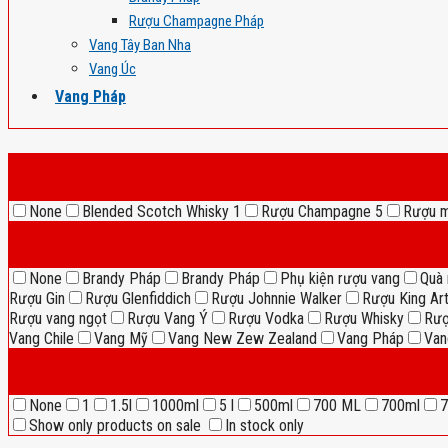
Rượu Champagne Pháp
Vang Tây Ban Nha
Vang Úc
Vang Pháp
None
Blended Scotch Whisky
1
Rượu Champagne
5
Rượu 
None
Brandy Pháp
Brandy Pháp
Phụ kiện rượu vang
Quà 
Rượu Gin
Rượu Glenfiddich
Rượu Johnnie Walker
Rượu King Ar
Rượu vang ngọt
Rượu Vang Ý
Rượu Vodka
Rượu Whisky
Rượ
Vang Chile
Vang Mỹ
Vang New Zew Zealand
Vang Pháp
Van
None
1
1.5l
1000ml
5 l
500ml
700 ML
700ml
7
Show only products on sale
In stock only