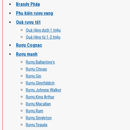
Brandy Pháp
Phụ kiện rượu vang
Quà rượu tết
Quà tặng dưới 1 triệu
Quà tặng từ 1-2 triệu
Rượu Cognac
Rượu mạnh
Rượu Ballantine's
Rượu Chivas
Rượu Gin
Rượu Glenfiddich
Rượu Johnnie Walker
Rượu King Arthur
Rượu Macallan
Rượu Rum
Rượu Singleton
Rượu Tequila