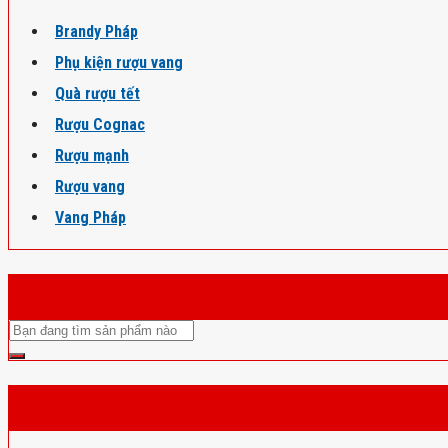
Brandy Pháp
Phụ kiện rượu vang
Quà rượu tết
Rượu Cognac
Rượu mạnh
Rượu vang
Vang Pháp