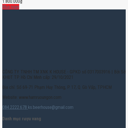
1.800.000
₫
Mua ngay
CÔNG TY TNHH TM XNK K HOUSE - GPKD số 0317003916 | Bởi Sở
KHĐT TP. Hồ Chí Minh cấp: 29/10/2021
Địa chỉ: Số 69-71 Phạm Huy Thông, P. 17, Q. Gò Vấp, TPHCM
Website: www.hamruoungon.com
084.2222.678
ks.beerhouse@gmail.com
Danh mục rượu vang