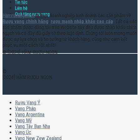
Tin tức
Liên hệ
Quà tặng rượu vang
Hamruoungon.vn
là một doanh nghiệp kinh doanh các sản phẩm về
Rượu vang chính hãng
,
rượu mạnh nhập khẩu cao cấp
. Tất cả các
sản phẩm được đăng tải trên Website này đều được nhập khẩu chính
ngạch và có đầy đủ giấy tờ theo luật định. Chúng tôi luôn mong muốn
được sự lựa chọn và tin tưởng từ khách hàng, cũng như cam kết
phục vụ một cách tốt nhất!
© [2024] HẦM RƯỢU NGON
©
[2024] HẦM RƯỢU NGON
Rượu Vang Ý
Vang Pháp
Vang Argentina
Vang Mỹ
Vang Tây Ban Nha
Vang Úc
Vang New Zew Zealand