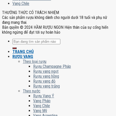
Vang Chile
THƯỞNG THỨC CÓ TRÁCH NHIỆM
Các sản phẩm rượu không dành cho người dưới 18 tuổi và phụ nữ
đang mang thai.
Bản quyền © 2024 HẦM RƯỢU NGON Hiện thân của sự cống hiến
không ngừng để đạt tới sự hoàn hảo
Tìm
kiếm:
TRANG CHỦ
RƯỢU VANG
Theo loại rượu
Rượu Champagne Pháp
Rượu vang ngọt
Rượu vang hồng
Rượu vang đỏ
Rượu vang trắng
Theo nước
Rượu Vang Ý
Vang Pháp
Vang Chile
Vang Mỹ
Vang Argentina