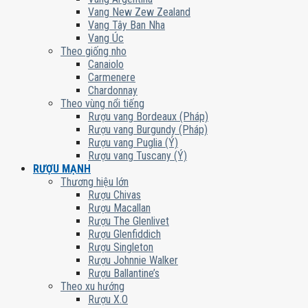
Vang New Zew Zealand
Vang Tây Ban Nha
Vang Úc
Theo giống nho
Canaiolo
Carmenere
Chardonnay
Theo vùng nổi tiếng
Rượu vang Bordeaux (Pháp)
Rượu vang Burgundy (Pháp)
Rượu vang Puglia (Ý)
Rượu vang Tuscany (Ý)
RƯỢU MẠNH
Thương hiệu lớn
Rượu Chivas
Rượu Macallan
Rượu The Glenlivet
Rượu Glenfiddich
Rượu Singleton
Rượu Johnnie Walker
Rượu Ballantine’s
Theo xu hướng
Rượu X.O