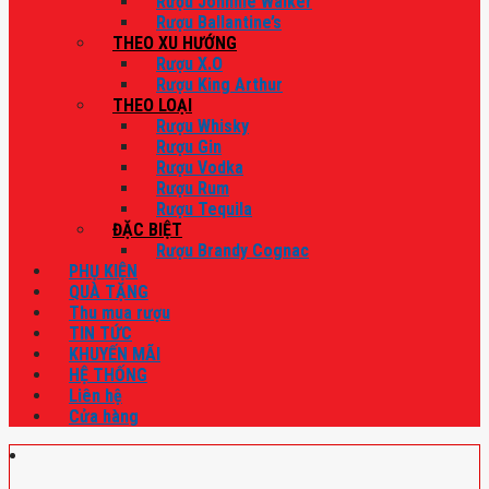
Rượu Johnnie Walker
Rượu Ballantine’s
THEO XU HƯỚNG
Rượu X.O
Rượu King Arthur
THEO LOẠI
Rượu Whisky
Rượu Gin
Rượu Vodka
Rượu Rum
Rượu Tequila
ĐẶC BIỆT
Rượu Brandy Cognac
PHỤ KIỆN
QUÀ TẶNG
Thu mua rượu
TIN TỨC
KHUYẾN MÃI
HỆ THỐNG
Liên hệ
Cửa hàng