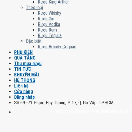
Rượu King Arthur
Theo loại
Rượu Whisky
Rượu Gin
Rượu Vodka
Rượu Rum
Rượu Tequila
Đặc biệt
Rượu Brandy Cognac
PHỤ KIỆN
QUÀ TẶNG
Thu mua rượu
TIN TỨC
KHUYẾN MÃI
HỆ THỐNG
Liên hệ
Cửa hàng
Đăng nhập
Số 69 -71 Phạm Huy Thông, P. 17, Q. Gò Vấp, TPHCM
Chuyên cung cấp rượu mạnh chính hãng, rượu vang n