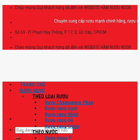
Skip
Chào mừng Quý khách hàng đã đến với WEBSITE HẦM RƯỢU NGON
to
content
Chuyên cung cấp rượu mạnh chính hãng, rượu vang n
Số 69 -71 Phạm Huy Thông, P. 17, Q. Gò Vấp, TPHCM
Chào mừng Quý khách hàng đã đến với WEBSITE HẦM RƯỢU NGON
TRANG CHỦ
RƯỢU VANG
THEO LOẠI RƯỢU
Rượu Champagne Pháp
Rượu vang ngọt
Rượu vang hồng
Rượu vang đỏ
Rượu vang trắng
Tìm
THEO NƯỚC
kiếm:
Rượu Vang Ý