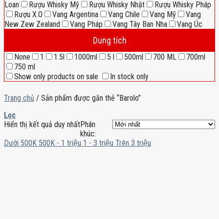
Loan
Rượu Whisky Mỹ
Rượu Whisky Nhật
Rượu Whisky Pháp
Rượu X.O
Vang Argentina
Vang Chile
Vang Mỹ
Vang
New Zew Zealand
Vang Pháp
Vang Tây Ban Nha
Vang Úc
Dung tích
None
1
1.5l
1000ml
5 l
500ml
700 ML
700ml
750 ml
Show only products on sale
In stock only
Trang chủ
/
Sản phẩm được gắn thẻ “Barolo”
Lọc
Hiển thị kết quả duy nhất
Phân
khúc:
Dưới 500K
500K - 1 triệu
1 - 3 triệu
Trên 3 triệu