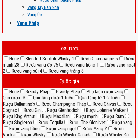
Rượu Champagne Pháp
Vang Tây Ban Nha
Vang Úc
Vang Pháp
Loại rượu
None
Blended Scotch Whisky
1
Rượu Champagne
5
Rượu
mạnh
28
Rượu vang đỏ
75
Rượu vang hồng
1
Rượu vang ngọt
2
Rượu vang sủi
4
Rượu vang trắng
8
Quốc gia
None
Brandy Pháp
Brandy Pháp
Phụ kiện rượu vang
Quà rượu tết
Quà tặng dưới 1 triệu
Quà tặng từ 1-2 triệu
Rượu Ballantine's
Rượu Champagne Pháp
Rượu Chivas
Rượu
Cognac
Rượu Gin
Rượu Glenfiddich
Rượu Johnnie Walker
Rượu King Arthur
Rượu Macallan
Rượu mạnh
Rượu Rum
Rượu Singleton
Rượu Tequila
Rượu The Glenlivet
Rượu vang
Rượu vang hồng
Rượu vang ngọt
Rượu Vang Ý
Rượu
Vodka
Rượu Whisky
Rượu Whisky Canada
Rượu Whisky Đài