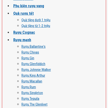
Phụ kiện rượu vang
Quà rượu tết
Quà tặng dưới 1 triệu
Quà tặng từ 1-2 triệu
Rượu Cognac
Rượu mạnh
Rượu Ballantine's
Rượu Chivas
Rượu Gin
Rượu Glenfiddich
Rượu Johnnie Walker
Rượu King Arthur
Rượu Macallan
Rượu Rum
Rượu Singleton
Rượu Tequila
Rượu The Glenlivet