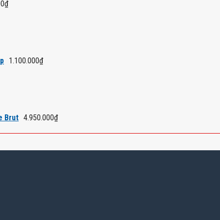
00
₫
áp
1.100.000
₫
e Brut
4.950.000
₫