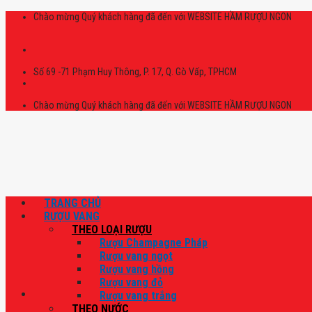
Skip
Chào mừng Quý khách hàng đã đến với WEBSITE HẦM RƯỢU NGON
to
content
Số 69 -71 Phạm Huy Thông, P. 17, Q. Gò Vấp, TPHCM
Chào mừng Quý khách hàng đã đến với WEBSITE HẦM RƯỢU NGON
TRANG CHỦ
RƯỢU VANG
THEO LOẠI RƯỢU
Rượu Champagne Pháp
Rượu vang ngọt
Rượu vang hồng
Rượu vang đỏ
Rượu vang trắng
THEO NƯỚC