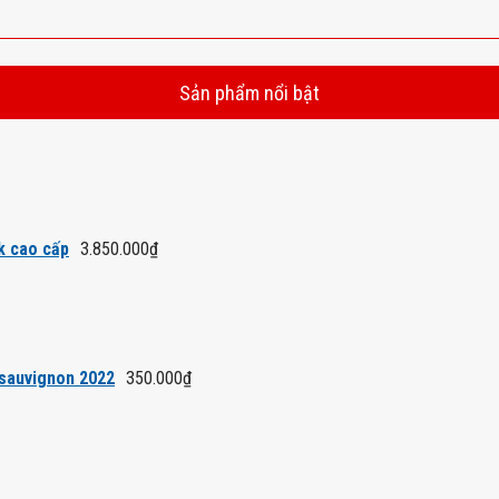
Sản phẩm nổi bật
k cao cấp
3.850.000
₫
 sauvignon 2022
350.000
₫