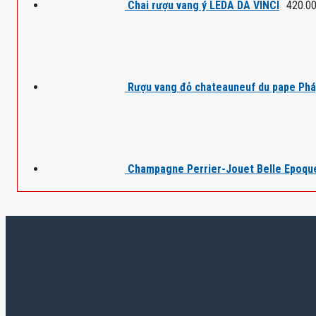
Chai rượu vang ý LEDA DA VINCI
420.0
Rượu vang đỏ chateauneuf du pape Ph
Champagne Perrier-Jouet Belle Epoqu