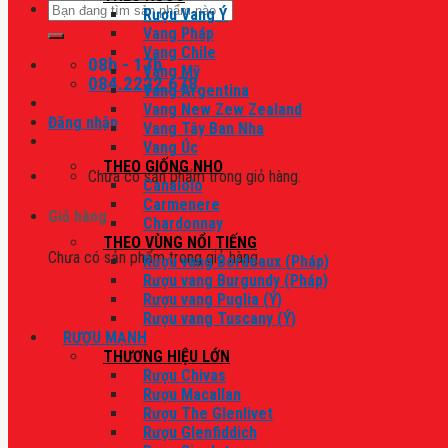
Tìm
Rượu Vang Ý
kiếm:
Vang Pháp
Vang Chile
08h - 17h
Vang Mỹ
084.2222.678
Vang Argentina
Vang New Zew Zealand
Đăng nhập
Vang Tây Ban Nha
Vang Úc
THEO GIỐNG NHO
Chưa có sản phẩm trong giỏ hàng.
Canaiolo
Carmenere
Giỏ hàng
Chardonnay
THEO VÙNG NỔI TIẾNG
Chưa có sản phẩm trong giỏ hàng.
Rượu vang Bordeaux (Pháp)
Rượu vang Burgundy (Pháp)
Rượu vang Puglia (Ý)
Rượu vang Tuscany (Ý)
RƯỢU MẠNH
THƯƠNG HIỆU LỚN
Rượu Chivas
Rượu Macallan
Rượu The Glenlivet
Rượu Glenfiddich