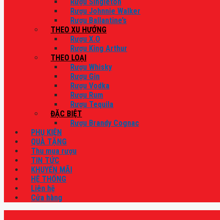
Rượu Singleton
Rượu Johnnie Walker
Rượu Ballantine’s
THEO XU HƯỚNG
Rượu X.O
Rượu King Arthur
THEO LOẠI
Rượu Whisky
Rượu Gin
Rượu Vodka
Rượu Rum
Rượu Tequila
ĐẶC BIỆT
Rượu Brandy Cognac
PHỤ KIỆN
QUÀ TẶNG
Thu mua rượu
TIN TỨC
KHUYẾN MÃI
HỆ THỐNG
Liên hệ
Cửa hàng