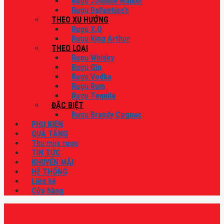
Rượu Johnnie Walker
Rượu Ballantine’s
THEO XU HƯỚNG
Rượu X.O
Rượu King Arthur
THEO LOẠI
Rượu Whisky
Rượu Gin
Rượu Vodka
Rượu Rum
Rượu Tequila
ĐẶC BIỆT
Rượu Brandy Cognac
PHỤ KIỆN
QUÀ TẶNG
Thu mua rượu
TIN TỨC
KHUYẾN MÃI
HỆ THỐNG
Liên hệ
Cửa hàng