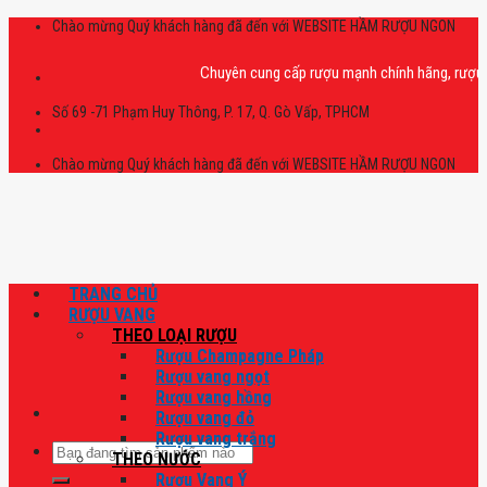
Skip
Chào mừng Quý khách hàng đã đến với WEBSITE HẦM RƯỢU NGON
to
content
Chuyên cung cấp rượu mạnh chính hãng, rượu vang
Số 69 -71 Phạm Huy Thông, P. 17, Q. Gò Vấp, TPHCM
Chào mừng Quý khách hàng đã đến với WEBSITE HẦM RƯỢU NGON
TRANG CHỦ
RƯỢU VANG
THEO LOẠI RƯỢU
Rượu Champagne Pháp
Rượu vang ngọt
Rượu vang hồng
Rượu vang đỏ
Rượu vang trắng
Tìm
THEO NƯỚC
kiếm:
Rượu Vang Ý