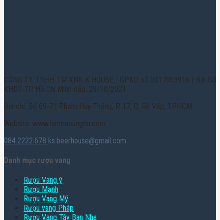
CÔNG TY TNHH TM XNK K HOUSE - GPKD số 0317003916 | Bởi Sở
KHĐT TP. Hồ Chí Minh cấp: 29/10/2021
Địa chỉ: Số 69-71 Phạm Huy Thông, P. 17, Q. Gò Vấp, TPHCM
Website: www.hamruoungon.com
084.2222.678
ks.beerhouse@gmail.com
Danh mục rượu vang
Rượu Vang ý
Rượu Mạnh
Rượu Vang Mỹ
Rượu vang Pháp
Rượu Vang Tây Ban Nha