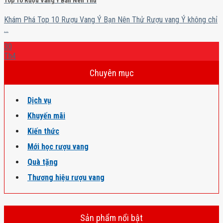
Top 10 Rượu Vang Ý Bạn Nên Thử
Khám Phá Top 10 Rượu Vang Ý Bạn Nên Thử Rượu vang Ý không chỉ
...
30
Th4
Chuyên mục
Dịch vụ
Khuyến mãi
Kiến thức
Mới học rượu vang
Quà tặng
Thương hiệu rượu vang
Sản phẩm nổi bật