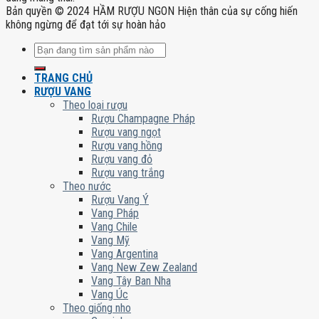
Bản quyền © 2024 HẦM RƯỢU NGON Hiện thân của sự cống hiến
không ngừng để đạt tới sự hoàn hảo
Tìm
kiếm:
TRANG CHỦ
RƯỢU VANG
Theo loại rượu
Rượu Champagne Pháp
Rượu vang ngọt
Rượu vang hồng
Rượu vang đỏ
Rượu vang trắng
Theo nước
Rượu Vang Ý
Vang Pháp
Vang Chile
Vang Mỹ
Vang Argentina
Vang New Zew Zealand
Vang Tây Ban Nha
Vang Úc
Theo giống nho