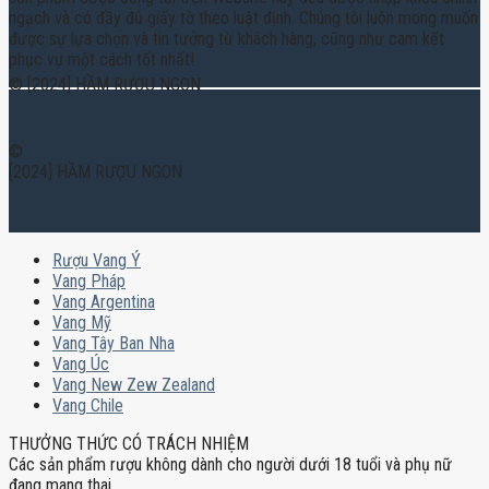
ngạch và có đầy đủ giấy tờ theo luật định. Chúng tôi luôn mong muốn
được sự lựa chọn và tin tưởng từ khách hàng, cũng như cam kết
phục vụ một cách tốt nhất!
© [2024] HẦM RƯỢU NGON
©
[2024] HẦM RƯỢU NGON
Rượu Vang Ý
Vang Pháp
Vang Argentina
Vang Mỹ
Vang Tây Ban Nha
Vang Úc
Vang New Zew Zealand
Vang Chile
THƯỞNG THỨC CÓ TRÁCH NHIỆM
Các sản phẩm rượu không dành cho người dưới 18 tuổi và phụ nữ
đang mang thai.