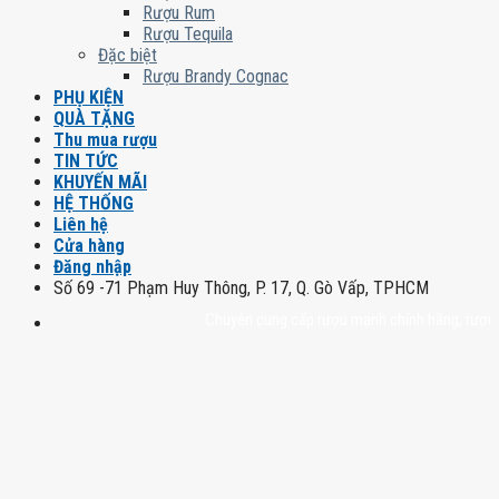
Rượu Rum
Rượu Tequila
Đặc biệt
Rượu Brandy Cognac
PHỤ KIỆN
QUÀ TẶNG
Thu mua rượu
TIN TỨC
KHUYẾN MÃI
HỆ THỐNG
Liên hệ
Cửa hàng
Đăng nhập
Số 69 -71 Phạm Huy Thông, P. 17, Q. Gò Vấp, TPHCM
Chuyên cung cấp rượu mạnh chính hãng, rượu vang