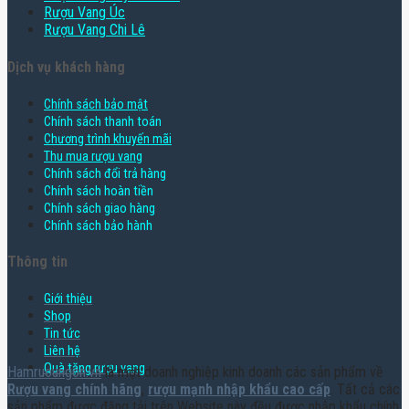
Rượu Vang Úc
Rượu Vang Chi Lê
Dịch vụ khách hàng
Chính sách bảo mật
Chính sách thanh toán
Chương trình khuyến mãi
Thu mua rượu vang
Chính sách đổi trả hàng
Chính sách hoàn tiền
Chính sách giao hàng
Chính sách bảo hành
Thông tin
Giới thiệu
Shop
Tin tức
Liên hệ
Quà tặng rượu vang
Hamruoungon.vn
là một doanh nghiệp kinh doanh các sản phẩm về
Rượu vang chính hãng
,
rượu mạnh nhập khẩu cao cấp
. Tất cả các
sản phẩm được đăng tải trên Website này đều được nhập khẩu chính