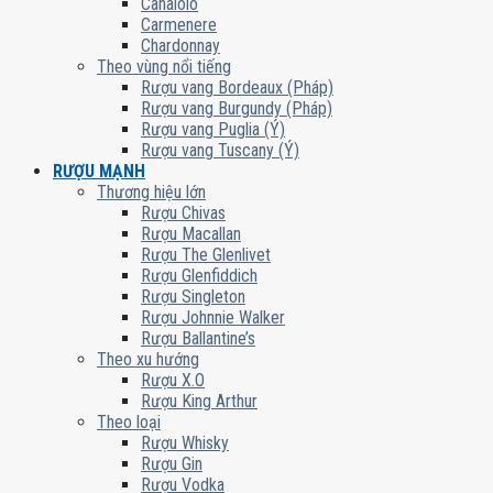
Canaiolo
Carmenere
Chardonnay
Theo vùng nổi tiếng
Rượu vang Bordeaux (Pháp)
Rượu vang Burgundy (Pháp)
Rượu vang Puglia (Ý)
Rượu vang Tuscany (Ý)
RƯỢU MẠNH
Thương hiệu lớn
Rượu Chivas
Rượu Macallan
Rượu The Glenlivet
Rượu Glenfiddich
Rượu Singleton
Rượu Johnnie Walker
Rượu Ballantine’s
Theo xu hướng
Rượu X.O
Rượu King Arthur
Theo loại
Rượu Whisky
Rượu Gin
Rượu Vodka