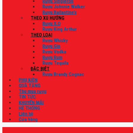
Rượu Singleton
Rượu Johnnie Walker
Rượu Ballantine’s
THEO XU HƯỚNG
Rượu X.O
Rượu King Arthur
THEO LOẠI
Rượu Whisky
Rượu Gin
Rượu Vodka
Rượu Rum
Rượu Tequila
ĐẶC BIỆT
Rượu Brandy Cognac
PHỤ KIỆN
QUÀ TẶNG
Thu mua rượu
TIN TỨC
KHUYẾN MÃI
HỆ THỐNG
Liên hệ
Cửa hàng