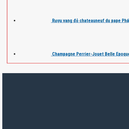
Rượu vang đỏ chateauneuf du pape Ph
Champagne Perrier-Jouet Belle Epoqu