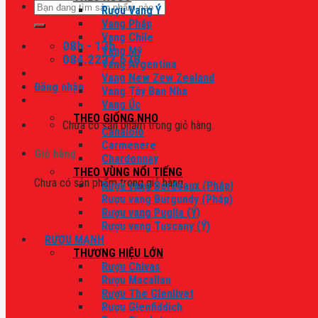
Tìm
Rượu Vang Ý
kiếm:
Vang Pháp
Vang Chile
08h - 17h
Vang Mỹ
084.2222.678
Vang Argentina
Vang New Zew Zealand
Đăng nhập
Vang Tây Ban Nha
Vang Úc
THEO GIỐNG NHO
Chưa có sản phẩm trong giỏ hàng.
Canaiolo
Carmenere
Giỏ hàng
Chardonnay
THEO VÙNG NỔI TIẾNG
Chưa có sản phẩm trong giỏ hàng.
Rượu vang Bordeaux (Pháp)
Rượu vang Burgundy (Pháp)
Rượu vang Puglia (Ý)
Rượu vang Tuscany (Ý)
RƯỢU MẠNH
THƯƠNG HIỆU LỚN
Rượu Chivas
Rượu Macallan
Rượu The Glenlivet
Rượu Glenfiddich