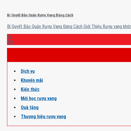
Bí Quyết Bảo Quản Rượu Vang Đúng Cách
Bí Quyết Bảo Quản Rượu Vang Đúng Cách Giới Thiệu Rượu vang không 
16
Th6
Dịch vụ
Khuyến mãi
Kiến thức
Mới học rượu vang
Quà tặng
Thương hiệu rượu vang