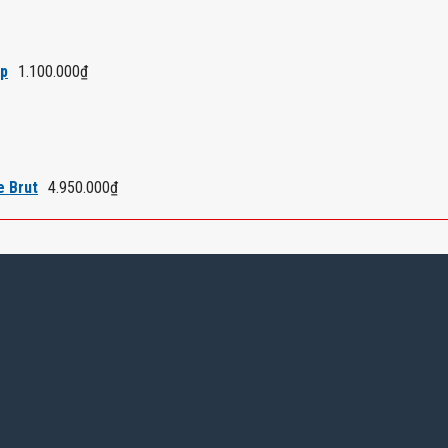
áp
1.100.000
₫
e Brut
4.950.000
₫