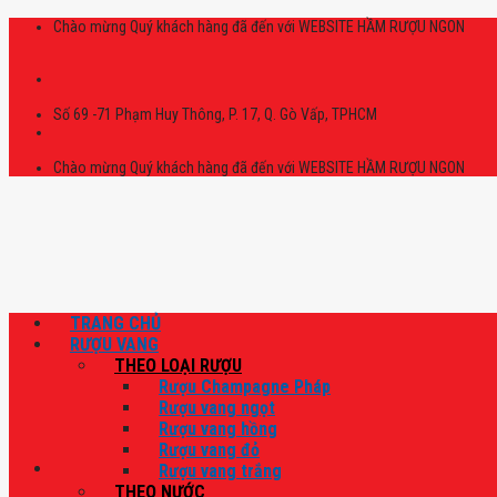
Skip
Chào mừng Quý khách hàng đã đến với WEBSITE HẦM RƯỢU NGON
to
content
Số 69 -71 Phạm Huy Thông, P. 17, Q. Gò Vấp, TPHCM
Chào mừng Quý khách hàng đã đến với WEBSITE HẦM RƯỢU NGON
TRANG CHỦ
RƯỢU VANG
THEO LOẠI RƯỢU
Rượu Champagne Pháp
Rượu vang ngọt
Rượu vang hồng
Rượu vang đỏ
Rượu vang trắng
THEO NƯỚC