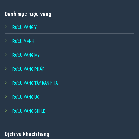
Danh mục rượu vang
RƯỢU VANG Ý
RƯỢU MẠNH
RƯỢU VANG MỸ
RƯỢU VANG PHÁP
RƯỢU VANG TÂY BAN NHA
RƯỢU VANG ÚC
RƯỢU VANG CHI LÊ
Dịch vụ khách hàng