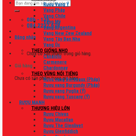
Tìm
Rượu Vang Ý
kiếm:
Vang Pháp
Vang Chile
08h - 17h
Vang Mỹ
084.2222.678
Vang Argentina
Vang New Zew Zealand
Đăng nhập
Vang Tây Ban Nha
Vang Úc
THEO GIỐNG NHO
Chưa có sản phẩm trong giỏ hàng.
Canaiolo
Carmenere
Giỏ hàng
Chardonnay
THEO VÙNG NỔI TIẾNG
Chưa có sản phẩm trong giỏ hàng.
Rượu vang Bordeaux (Pháp)
Rượu vang Burgundy (Pháp)
Rượu vang Puglia (Ý)
Rượu vang Tuscany (Ý)
RƯỢU MẠNH
THƯƠNG HIỆU LỚN
Rượu Chivas
Rượu Macallan
Rượu The Glenlivet
Rượu Glenfiddich