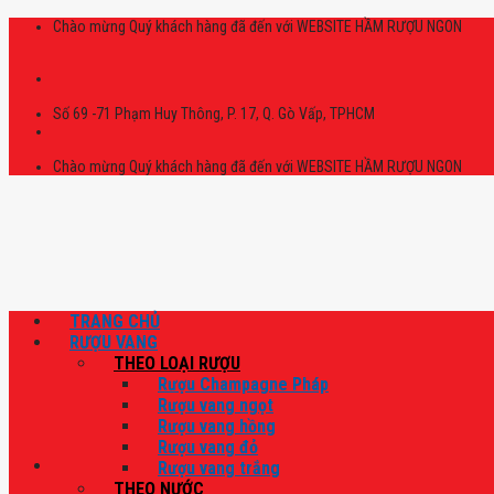
Skip
Chào mừng Quý khách hàng đã đến với WEBSITE HẦM RƯỢU NGON
to
content
Số 69 -71 Phạm Huy Thông, P. 17, Q. Gò Vấp, TPHCM
Chào mừng Quý khách hàng đã đến với WEBSITE HẦM RƯỢU NGON
TRANG CHỦ
RƯỢU VANG
THEO LOẠI RƯỢU
Rượu Champagne Pháp
Rượu vang ngọt
Rượu vang hồng
Rượu vang đỏ
Rượu vang trắng
THEO NƯỚC