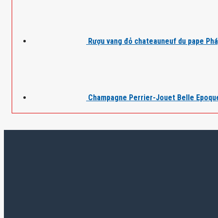
Rượu vang đỏ chateauneuf du pape Ph
Champagne Perrier-Jouet Belle Epoqu