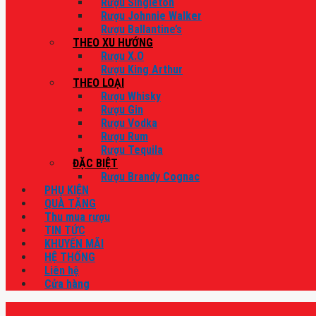
Rượu Singleton
Rượu Johnnie Walker
Rượu Ballantine’s
THEO XU HƯỚNG
Rượu X.O
Rượu King Arthur
THEO LOẠI
Rượu Whisky
Rượu Gin
Rượu Vodka
Rượu Rum
Rượu Tequila
ĐẶC BIỆT
Rượu Brandy Cognac
PHỤ KIỆN
QUÀ TẶNG
Thu mua rượu
TIN TỨC
KHUYẾN MÃI
HỆ THỐNG
Liên hệ
Cửa hàng