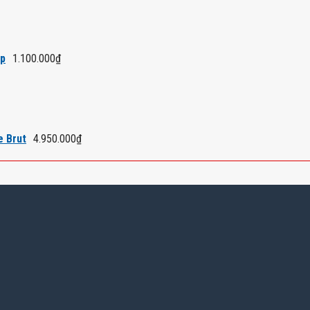
áp
1.100.000
₫
e Brut
4.950.000
₫