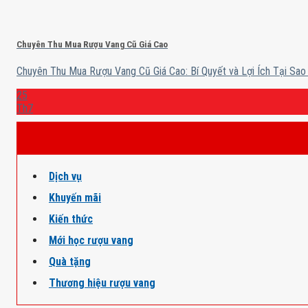
Chuyên Thu Mua Rượu Vang Cũ Giá Cao
Chuyên Thu Mua Rượu Vang Cũ Giá Cao: Bí Quyết và Lợi Ích Tại Sao .
25
Th7
Dịch vụ
Khuyến mãi
Kiến thức
Mới học rượu vang
Quà tặng
Thương hiệu rượu vang