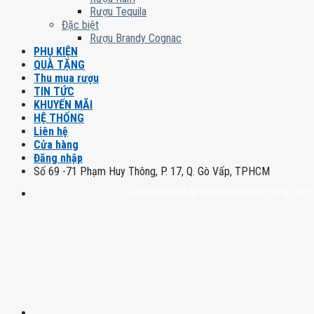
Rượu Tequila
Đặc biệt
Rượu Brandy Cognac
PHỤ KIỆN
QUÀ TẶNG
Thu mua rượu
TIN TỨC
KHUYẾN MÃI
HỆ THỐNG
Liên hệ
Cửa hàng
Đăng nhập
Số 69 -71 Phạm Huy Thông, P. 17, Q. Gò Vấp, TPHCM
Chuyên cung cấp rượu mạnh chính hãng, rượu vang 