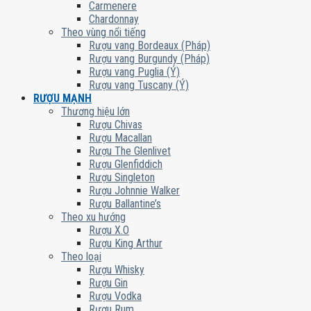
Carmenere
Chardonnay
Theo vùng nổi tiếng
Rượu vang Bordeaux (Pháp)
Rượu vang Burgundy (Pháp)
Rượu vang Puglia (Ý)
Rượu vang Tuscany (Ý)
RƯỢU MẠNH
Thương hiệu lớn
Rượu Chivas
Rượu Macallan
Rượu The Glenlivet
Rượu Glenfiddich
Rượu Singleton
Rượu Johnnie Walker
Rượu Ballantine’s
Theo xu hướng
Rượu X.O
Rượu King Arthur
Theo loại
Rượu Whisky
Rượu Gin
Rượu Vodka
Rượu Rum