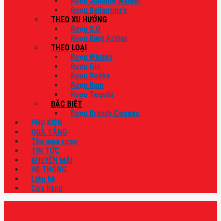
Rượu Johnnie Walker
Rượu Ballantine’s
THEO XU HƯỚNG
Rượu X.O
Rượu King Arthur
THEO LOẠI
Rượu Whisky
Rượu Gin
Rượu Vodka
Rượu Rum
Rượu Tequila
ĐẶC BIỆT
Rượu Brandy Cognac
PHỤ KIỆN
QUÀ TẶNG
Thu mua rượu
TIN TỨC
KHUYẾN MÃI
HỆ THỐNG
Liên hệ
Cửa hàng