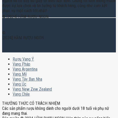
ngạch và có đầy đủ giấy tờ theo luật định. Chúng tôi luôn mong muốn
được sự lựa chọn và tin tưởng từ khách hàng, cũng như cam kết
phục vụ một cách tốt nhất!
© [2024] HẦM RƯỢU NGON
©
[2024] HẦM RƯỢU NGON
Rượu Vang Ý
Vang Pháp
Vang Argentina
Vang Mỹ
Vang Tây Ban Nha
Vang Úc
Vang New Zew Zealand
Vang Chile
THƯỞNG THỨC CÓ TRÁCH NHIỆM
Các sản phẩm rượu không dành cho người dưới 18 tuổi và phụ nữ
đang mang thai.