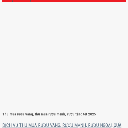
Thu mua rượu vang, thu mua rượu mạnh, rượu tặng tết 2025
DỊCH VỤ THU MUA RƯỢU VANG, RƯỢU MẠNH, RƯỢU NGOẠI, QUÀ