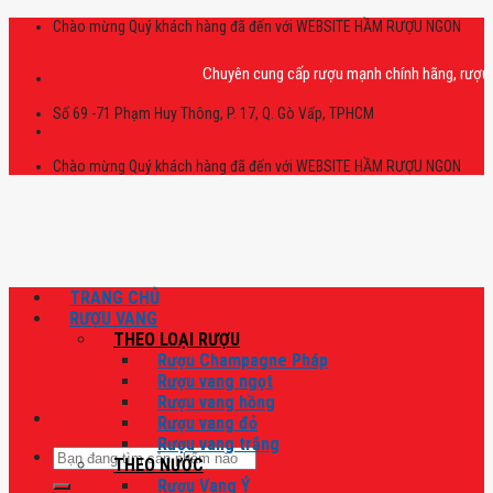
Skip
Chào mừng Quý khách hàng đã đến với WEBSITE HẦM RƯỢU NGON
to
content
Chuyên cung cấp rượu mạnh chính hãng, rượu vang 
Số 69 -71 Phạm Huy Thông, P. 17, Q. Gò Vấp, TPHCM
Chào mừng Quý khách hàng đã đến với WEBSITE HẦM RƯỢU NGON
TRANG CHỦ
RƯỢU VANG
THEO LOẠI RƯỢU
Rượu Champagne Pháp
Rượu vang ngọt
Rượu vang hồng
Rượu vang đỏ
Rượu vang trắng
Tìm
THEO NƯỚC
kiếm:
Rượu Vang Ý