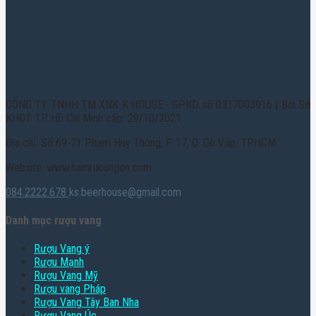
CÔNG TY TNHH TM XNK K HOUSE - GPKD số 0317003916 | Bởi Sở
KHĐT TP. Hồ Chí Minh cấp: 29/10/2021
Địa chỉ: Số 69-71 Phạm Huy Thông, P. 17, Q. Gò Vấp, TPHCM
Website: www.hamruoungon.com
084.2222.678
ks.beerhouse@gmail.com
Danh mục rượu vang
Rượu Vang ý
Rượu Mạnh
Rượu Vang Mỹ
Rượu vang Pháp
Rượu Vang Tây Ban Nha
Rượu Vang Úc