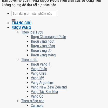
Bản quyền © 2024 HẦM RƯỢU NGON Hiện thân của sự cống hiến
không ngừng để đạt tới sự hoàn hảo
Tìm
kiếm:
TRANG CHỦ
RƯỢU VANG
Theo loại rượu
Rượu Champagne Pháp
Rượu vang ngọt
Rượu vang hồng
Rượu vang đỏ
Rượu vang trắng
Theo nước
Rượu Vang Ý
Vang Pháp
Vang Chile
Vang Mỹ
Vang Argentina
Vang New Zew Zealand
Vang Tây Ban Nha
Vang Úc
Theo giống nho
Canaiolo