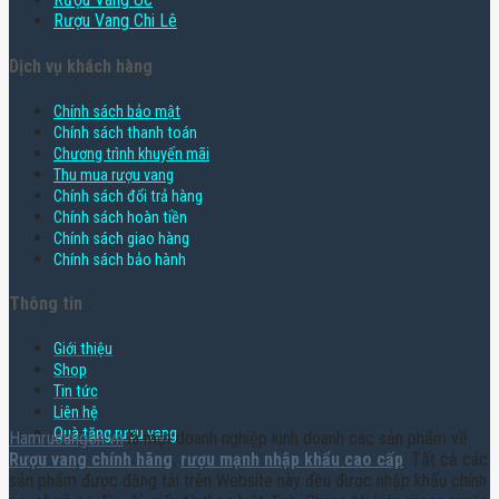
Rượu Vang Chi Lê
Dịch vụ khách hàng
Chính sách bảo mật
Chính sách thanh toán
Chương trình khuyến mãi
Thu mua rượu vang
Chính sách đổi trả hàng
Chính sách hoàn tiền
Chính sách giao hàng
Chính sách bảo hành
Thông tin
Giới thiệu
Shop
Tin tức
Liên hệ
Quà tặng rượu vang
Hamruoungon.vn
là một doanh nghiệp kinh doanh các sản phẩm về
Rượu vang chính hãng
,
rượu mạnh nhập khẩu cao cấp
. Tất cả các
sản phẩm được đăng tải trên Website này đều được nhập khẩu chính