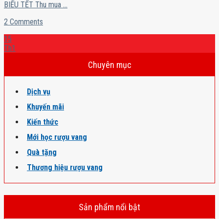
BIẾU TẾT Thu mua ...
2 Comments
15
Th1
Chuyên mục
Dịch vụ
Khuyến mãi
Kiến thức
Mới học rượu vang
Quà tặng
Thương hiệu rượu vang
Sản phẩm nổi bật