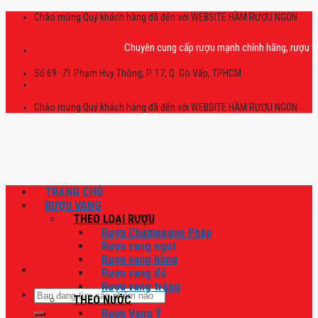
Skip
Chào mừng Quý khách hàng đã đến với WEBSITE HẦM RƯỢU NGON
to
content
Chuyên cung cấp rượu mạnh chính hãng, rượu vang nh
Số 69 -71 Phạm Huy Thông, P. 17, Q. Gò Vấp, TPHCM
Chào mừng Quý khách hàng đã đến với WEBSITE HẦM RƯỢU NGON
TRANG CHỦ
RƯỢU VANG
THEO LOẠI RƯỢU
Rượu Champagne Pháp
Rượu vang ngọt
Rượu vang hồng
Rượu vang đỏ
Rượu vang trắng
Tìm
THEO NƯỚC
kiếm:
Rượu Vang Ý