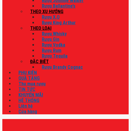
Rượu Johnnie Walker
Rượu Ballantine’s
THEO XU HƯỚNG
Rượu X.O
Rượu King Arthur
THEO LOẠI
Rượu Whisky
Rượu Gin
Rượu Vodka
Rượu Rum
Rượu Tequila
ĐẶC BIỆT
Rượu Brandy Cognac
PHỤ KIỆN
QUÀ TẶNG
Thu mua rượu
TIN TỨC
KHUYẾN MÃI
HỆ THỐNG
Liên hệ
Cửa hàng