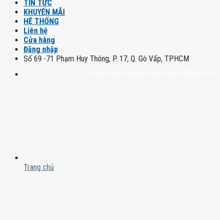
TIN TỨC
KHUYẾN MÃI
HỆ THỐNG
Liên hệ
Cửa hàng
Đăng nhập
Số 69 -71 Phạm Huy Thông, P. 17, Q. Gò Vấp, TPHCM
Chuyên cung cấp rượu mạnh chính hãng, rượu vang nh
Trang chủ