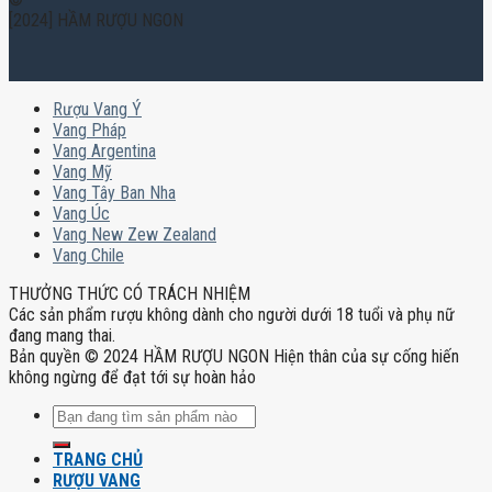
[2024] HẦM RƯỢU NGON
Rượu Vang Ý
Vang Pháp
Vang Argentina
Vang Mỹ
Vang Tây Ban Nha
Vang Úc
Vang New Zew Zealand
Vang Chile
THƯỞNG THỨC CÓ TRÁCH NHIỆM
Các sản phẩm rượu không dành cho người dưới 18 tuổi và phụ nữ
đang mang thai.
Bản quyền © 2024 HẦM RƯỢU NGON Hiện thân của sự cống hiến
không ngừng để đạt tới sự hoàn hảo
Tìm
kiếm:
TRANG CHỦ
RƯỢU VANG