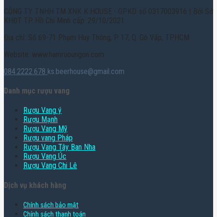
CÔNG TY TNHH TM XNK K HOUSE - GPKD số 0317003916 | Bởi Sở
KHĐT TP. Hồ Chí Minh cấp: 29/10/2021
Địa chỉ: Số 69-71 Phạm Huy Thông, P. 17, Q. Gò Vấp, TPHCM
Website: www.hamruoungon.com
084.2222.678
ks.beerhouse@gmail.com
Danh mục rượu vang
Rượu Vang ý
Rượu Mạnh
Rượu Vang Mỹ
Rượu vang Pháp
Rượu Vang Tây Ban Nha
Rượu Vang Úc
Rượu Vang Chi Lê
Dịch vụ khách hàng
Chính sách bảo mật
Chính sách thanh toán