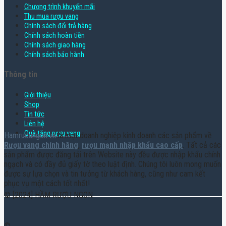
Chương trình khuyến mãi
Thu mua rượu vang
Chính sách đổi trả hàng
Chính sách hoàn tiền
Chính sách giao hàng
Chính sách bảo hành
Thông tin
Giới thiệu
Shop
Tin tức
Liên hệ
Quà tặng rượu vang
Hamruoungon.vn
là một doanh nghiệp kinh doanh các sản phẩm về
Rượu vang chính hãng
,
rượu mạnh nhập khẩu cao cấp
. Tất cả các
sản phẩm được đăng tải trên Website này đều được nhập khẩu chính
ngạch và có đầy đủ giấy tờ theo luật định. Chúng tôi luôn mong muốn
được sự lựa chọn và tin tưởng từ khách hàng, cũng như cam kết
phục vụ một cách tốt nhất!
© [2024] HẦM RƯỢU NGON
©