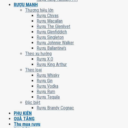
RƯỢU MẠNH
Thương hiệu lớn
Rượu Chivas
Rượu Macallan
Rượu The Glenlivet
Rượu Glenfiddich
Rượu Singleton
Rượu Johnnie Walker
Rượu Ballantine’s
Theo xu hướng
Rượu X.O
Rượu King Arthur
Theo loại
Rượu Whisky
Rượu Gin
Rượu Vodka
Rượu Rum
Rượu Tequila
Đặc biệt
Rượu Brandy Cognac
PHỤ KIỆN
QUÀ TẶNG
Thu mua rượu