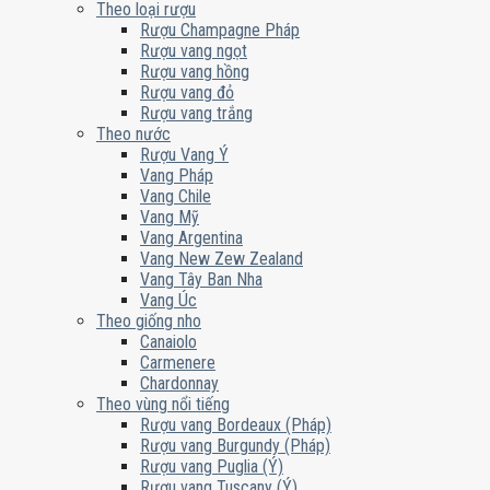
Theo loại rượu
Rượu Champagne Pháp
Rượu vang ngọt
Rượu vang hồng
Rượu vang đỏ
Rượu vang trắng
Theo nước
Rượu Vang Ý
Vang Pháp
Vang Chile
Vang Mỹ
Vang Argentina
Vang New Zew Zealand
Vang Tây Ban Nha
Vang Úc
Theo giống nho
Canaiolo
Carmenere
Chardonnay
Theo vùng nổi tiếng
Rượu vang Bordeaux (Pháp)
Rượu vang Burgundy (Pháp)
Rượu vang Puglia (Ý)
Rượu vang Tuscany (Ý)