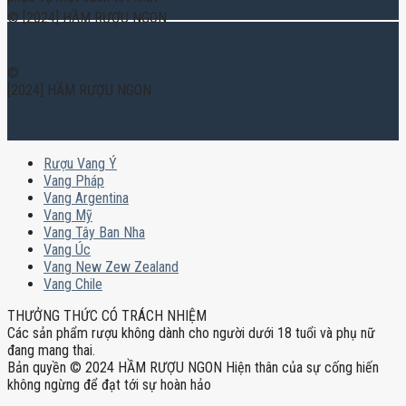
© [2024] HẦM RƯỢU NGON
©
[2024] HẦM RƯỢU NGON
Rượu Vang Ý
Vang Pháp
Vang Argentina
Vang Mỹ
Vang Tây Ban Nha
Vang Úc
Vang New Zew Zealand
Vang Chile
THƯỞNG THỨC CÓ TRÁCH NHIỆM
Các sản phẩm rượu không dành cho người dưới 18 tuổi và phụ nữ
đang mang thai.
Bản quyền © 2024 HẦM RƯỢU NGON Hiện thân của sự cống hiến
không ngừng để đạt tới sự hoàn hảo