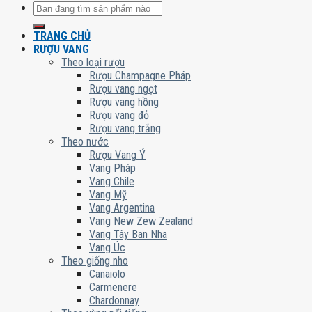
Tìm
kiếm:
TRANG CHỦ
RƯỢU VANG
Theo loại rượu
Rượu Champagne Pháp
Rượu vang ngọt
Rượu vang hồng
Rượu vang đỏ
Rượu vang trắng
Theo nước
Rượu Vang Ý
Vang Pháp
Vang Chile
Vang Mỹ
Vang Argentina
Vang New Zew Zealand
Vang Tây Ban Nha
Vang Úc
Theo giống nho
Canaiolo
Carmenere
Chardonnay