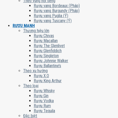
Theo vùng nổi tiếng
Rượu vang Bordeaux (Pháp)
Rượu vang Burgundy (Pháp)
Rượu vang Puglia (Ý)
Rượu vang Tuscany (Ý)
RƯỢU MẠNH
Thương hiệu lớn
Rượu Chivas
Rượu Macallan
Rượu The Glenlivet
Rượu Glenfiddich
Rượu Singleton
Rượu Johnnie Walker
Rượu Ballantine’s
Theo xu hướng
Rượu X.O
Rượu King Arthur
Theo loại
Rượu Whisky
Rượu Gin
Rượu Vodka
Rượu Rum
Rượu Tequila
Đặc biệt