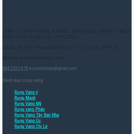
CÔNG TY TNHH TM XNK K HOUSE - GPKD số 0317003916 | Bởi Sở
KHĐT TP. Hồ Chí Minh cấp: 29/10/2021
Địa chỉ: Số 69-71 Phạm Huy Thông, P. 17, Q. Gò Vấp, TPHCM
Website: www.hamruoungon.com
084.2222.678
ks.beerhouse@gmail.com
Danh mục rượu vang
Rượu Vang ý
Rượu Mạnh
Rượu Vang Mỹ
Rượu vang Pháp
Rượu Vang Tây Ban Nha
Rượu Vang Úc
Rượu Vang Chi Lê