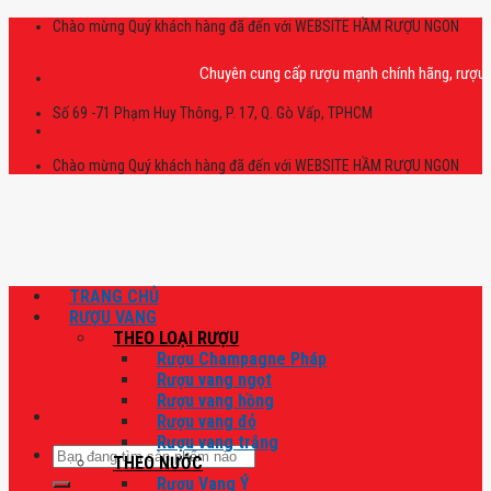
Skip
Chào mừng Quý khách hàng đã đến với WEBSITE HẦM RƯỢU NGON
to
content
Chuyên cung cấp rượu mạnh chính hãng, rượu vang n
Số 69 -71 Phạm Huy Thông, P. 17, Q. Gò Vấp, TPHCM
Chào mừng Quý khách hàng đã đến với WEBSITE HẦM RƯỢU NGON
TRANG CHỦ
RƯỢU VANG
THEO LOẠI RƯỢU
Rượu Champagne Pháp
Rượu vang ngọt
Rượu vang hồng
Rượu vang đỏ
Rượu vang trắng
Tìm
THEO NƯỚC
kiếm:
Rượu Vang Ý