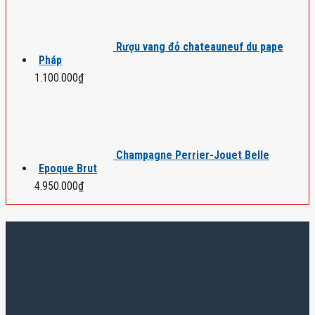
Rượu vang đỏ chateauneuf du pape
Pháp
1.100.000
₫
Champagne Perrier-Jouet Belle
Epoque Brut
4.950.000
₫