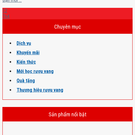
Bạn mới ...
12
Th4
Chuyên mục
Dịch vụ
Khuyến mãi
Kiến thức
Mới học rượu vang
Quà tặng
Thương hiệu rượu vang
Sản phẩm nổi bật