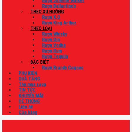
Rượu Johnnie Walker
Rượu Ballantine’s
THEO XU HƯỚNG
Rượu X.O
Rượu King Arthur
THEO LOẠI
Rượu Whisky
Rượu Gin
Rượu Vodka
Rượu Rum
Rượu Tequila
ĐẶC BIỆT
Rượu Brandy Cognac
PHỤ KIỆN
QUÀ TẶNG
Thu mua rượu
TIN TỨC
KHUYẾN MÃI
HỆ THỐNG
Liên hệ
Cửa hàng