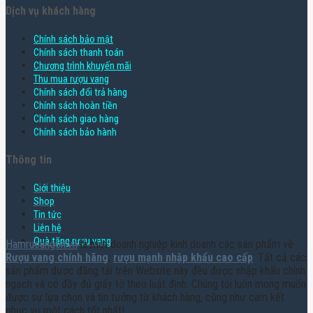
Dịch vụ khách hàng
Chính sách bảo mật
Chính sách thanh toán
Chương trình khuyến mãi
Thu mua rượu vang
Chính sách đổi trả hàng
Chính sách hoàn tiền
Chính sách giao hàng
Chính sách bảo hành
Thông tin
Giới thiệu
Shop
Tin tức
Liên hệ
Quà tặng rượu vang
Hamruoungon.vn
là một doanh nghiệp kinh doanh các sản phẩm về
Rượu vang chính hãng
,
rượu mạnh nhập khẩu cao cấp
. Tất cả các
sản phẩm được đăng tải trên Website này đều được nhập khẩu chính
ngạch và có đầy đủ giấy tờ theo luật định. Chúng tôi luôn mong muốn
được sự lựa chọn và tin tưởng từ khách hàng, cũng như cam kết
phục vụ một cách tốt nhất!