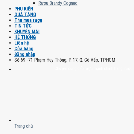
Rượu Brandy Cognac
PHỤ KIỆN
QUÀ TẶNG
Thu mua rượu
TIN TỨC
KHUYẾN MÃI
HỆ THỐNG
Liên hệ
Cửa hàng
Đăng nhập
Số 69 -71 Phạm Huy Thông, P. 17, Q. Gò Vấp, TPHCM
Chuyên cung cấp rượu mạnh chính hãng, rượu vang n
Trang chủ