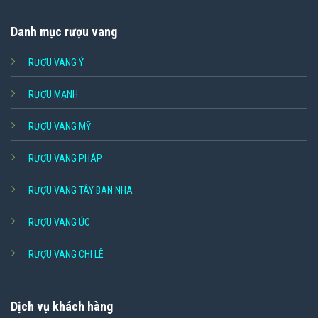
Danh mục rượu vang
RƯỢU VANG Ý
RƯỢU MẠNH
RƯỢU VANG MỸ
RƯỢU VANG PHÁP
RƯỢU VANG TÂY BAN NHA
RƯỢU VANG ÚC
RƯỢU VANG CHI LÊ
Dịch vụ khách hàng