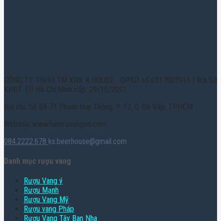
CÔNG TY TNHH TM XNK K HOUSE - GPKD số 0317003916 | Bởi Sở
KHĐT TP. Hồ Chí Minh cấp: 29/10/2021
Địa chỉ: Số 69-71 Phạm Huy Thông, P. 17, Q. Gò Vấp, TPHCM
Website: www.hamruoungon.com
084.2222.678
ks.beerhouse@gmail.com
Danh mục rượu vang
Rượu Vang ý
Rượu Mạnh
Rượu Vang Mỹ
Rượu vang Pháp
Rượu Vang Tây Ban Nha