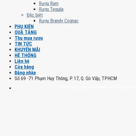
Rượu Rum
Rượu Tequila
Đặc biệt
Rượu Brandy Cognac
PHỤ KIỆN
QUÀ TẶNG
Thu mua rượu
TIN TỨC
KHUYẾN MÃI
HỆ THỐNG
Liên hệ
Cửa hàng
Đăng nhập
Số 69 -71 Phạm Huy Thông, P. 17, Q. Gò Vấp, TPHCM
Chuyên cung cấp rượu mạnh chính hãng, rượu vang