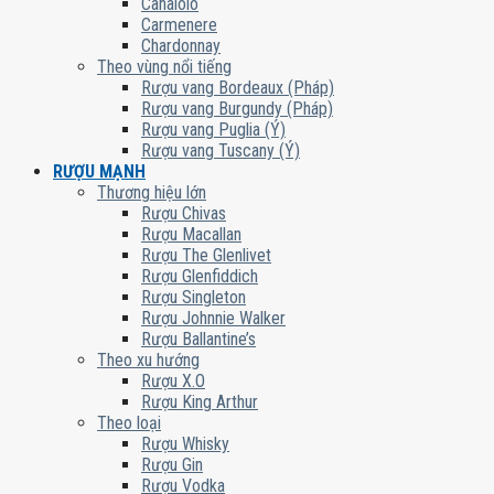
Canaiolo
Carmenere
Chardonnay
Theo vùng nổi tiếng
Rượu vang Bordeaux (Pháp)
Rượu vang Burgundy (Pháp)
Rượu vang Puglia (Ý)
Rượu vang Tuscany (Ý)
RƯỢU MẠNH
Thương hiệu lớn
Rượu Chivas
Rượu Macallan
Rượu The Glenlivet
Rượu Glenfiddich
Rượu Singleton
Rượu Johnnie Walker
Rượu Ballantine’s
Theo xu hướng
Rượu X.O
Rượu King Arthur
Theo loại
Rượu Whisky
Rượu Gin
Rượu Vodka