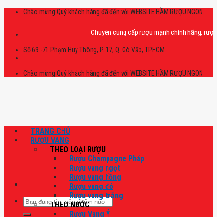
Skip
Chào mừng Quý khách hàng đã đến với WEBSITE HẦM RƯỢU NGON
to
content
Chuyên cung cấp rượu mạnh chính hãng, rượu vang
Số 69 -71 Phạm Huy Thông, P. 17, Q. Gò Vấp, TPHCM
Chào mừng Quý khách hàng đã đến với WEBSITE HẦM RƯỢU NGON
TRANG CHỦ
RƯỢU VANG
THEO LOẠI RƯỢU
Rượu Champagne Pháp
Rượu vang ngọt
Rượu vang hồng
Rượu vang đỏ
Rượu vang trắng
Tìm
THEO NƯỚC
kiếm:
Rượu Vang Ý