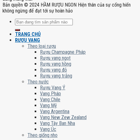
Bản quyền © 2024 HẦM RƯỢU NGON Hiện thân của sự cống hiến
không ngừng để đạt tới sự hoàn hảo
Tìm
kiếm:
TRANG CHỦ
RƯỢU VANG
Theo loại rượu
Rượu Champagne Pháp
Rượu vang ngọt
Rượu vang hồng
Rượu vang đỏ
Rượu vang trắng
Theo nước
Rượu Vang Ý
Vang Pháp
Vang Chile
Vang Mỹ
Vang Argentina
Vang New Zew Zealand
Vang Tây Ban Nha
Vang Úc
Theo giống nho