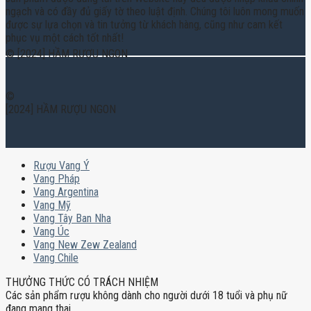
ngạch và có đầy đủ giấy tờ theo luật định. Chúng tôi luôn mong muốn
được sự lựa chọn và tin tưởng từ khách hàng, cũng như cam kết
phục vụ một cách tốt nhất!
© [2024] HẦM RƯỢU NGON
©
[2024] HẦM RƯỢU NGON
Rượu Vang Ý
Vang Pháp
Vang Argentina
Vang Mỹ
Vang Tây Ban Nha
Vang Úc
Vang New Zew Zealand
Vang Chile
THƯỞNG THỨC CÓ TRÁCH NHIỆM
Các sản phẩm rượu không dành cho người dưới 18 tuổi và phụ nữ
đang mang thai.