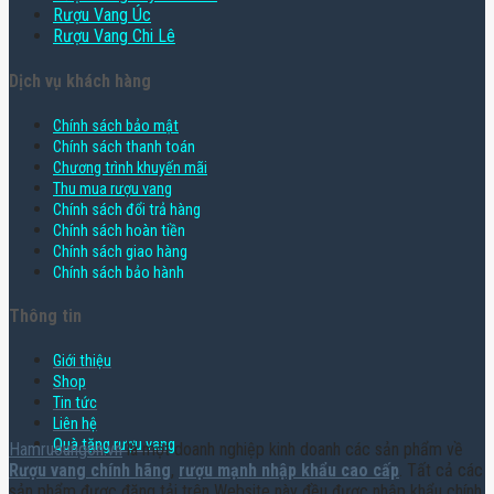
Rượu Vang Úc
Rượu Vang Chi Lê
Dịch vụ khách hàng
Chính sách bảo mật
Chính sách thanh toán
Chương trình khuyến mãi
Thu mua rượu vang
Chính sách đổi trả hàng
Chính sách hoàn tiền
Chính sách giao hàng
Chính sách bảo hành
Thông tin
Giới thiệu
Shop
Tin tức
Liên hệ
Quà tặng rượu vang
Hamruoungon.vn
là một doanh nghiệp kinh doanh các sản phẩm về
Rượu vang chính hãng
,
rượu mạnh nhập khẩu cao cấp
. Tất cả các
sản phẩm được đăng tải trên Website này đều được nhập khẩu chính