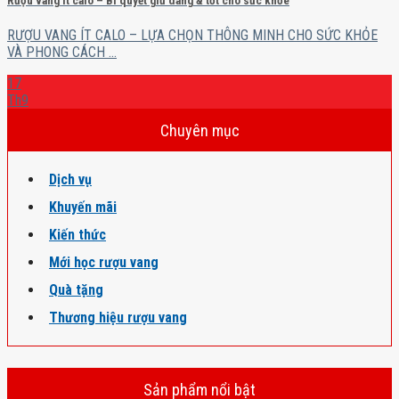
Rượu vang ít calo – Bí quyết giữ dáng & tốt cho sức khỏe
RƯỢU VANG ÍT CALO – LỰA CHỌN THÔNG MINH CHO SỨC KHỎE
VÀ PHONG CÁCH ...
17
Th9
Chuyên mục
Dịch vụ
Khuyến mãi
Kiến thức
Mới học rượu vang
Quà tặng
Thương hiệu rượu vang
Sản phẩm nổi bật