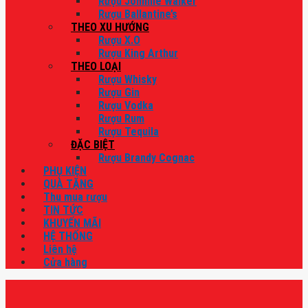
Rượu Johnnie Walker
Rượu Ballantine’s
THEO XU HƯỚNG
Rượu X.O
Rượu King Arthur
THEO LOẠI
Rượu Whisky
Rượu Gin
Rượu Vodka
Rượu Rum
Rượu Tequila
ĐẶC BIỆT
Rượu Brandy Cognac
PHỤ KIỆN
QUÀ TẶNG
Thu mua rượu
TIN TỨC
KHUYẾN MÃI
HỆ THỐNG
Liên hệ
Cửa hàng