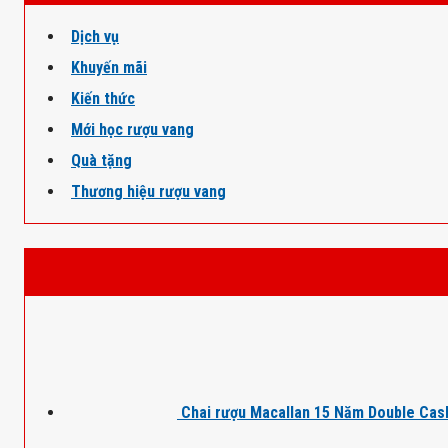
Dịch vụ
Khuyến mãi
Kiến thức
Mới học rượu vang
Quà tặng
Thương hiệu rượu vang
Chai rượu Macallan 15 Năm Double Cas