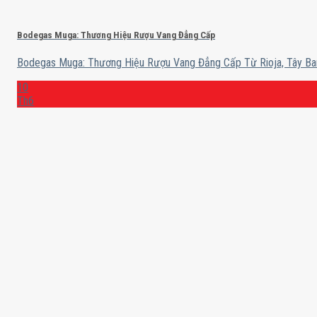
Bodegas Muga: Thương Hiệu Rượu Vang Đẳng Cấp
Bodegas Muga: Thương Hiệu Rượu Vang Đẳng Cấp Từ Rioja, Tây Ban N
10
Th6