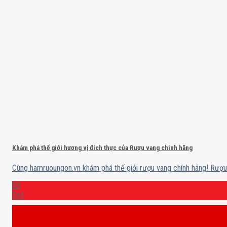
Khám phá thế giới hương vị đích thực của Rượu vang chính hãng
Cùng hamruoungon.vn khám phá thế giới rượu vang chính hãng! Rượu 
03
Th1