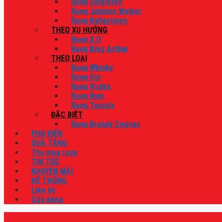
Rượu Singleton
Rượu Johnnie Walker
Rượu Ballantine’s
THEO XU HƯỚNG
Rượu X.O
Rượu King Arthur
THEO LOẠI
Rượu Whisky
Rượu Gin
Rượu Vodka
Rượu Rum
Rượu Tequila
ĐẶC BIỆT
Rượu Brandy Cognac
PHỤ KIỆN
QUÀ TẶNG
Thu mua rượu
TIN TỨC
KHUYẾN MÃI
HỆ THỐNG
Liên hệ
Cửa hàng