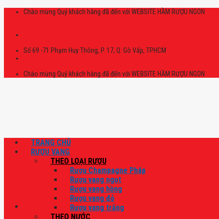
Skip
Chào mừng Quý khách hàng đã đến với WEBSITE HẦM RƯỢU NGON
to
content
Số 69 -71 Phạm Huy Thông, P. 17, Q. Gò Vấp, TPHCM
Chào mừng Quý khách hàng đã đến với WEBSITE HẦM RƯỢU NGON
TRANG CHỦ
RƯỢU VANG
THEO LOẠI RƯỢU
Rượu Champagne Pháp
Rượu vang ngọt
Rượu vang hồng
Rượu vang đỏ
Rượu vang trắng
THEO NƯỚC