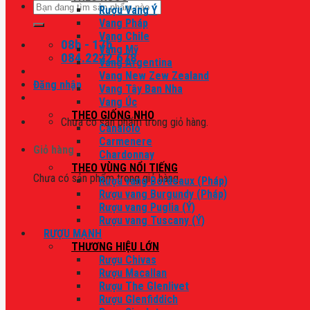
Tìm
Rượu Vang Ý
kiếm:
Vang Pháp
Vang Chile
08h - 17h
Vang Mỹ
084.2222.678
Vang Argentina
Vang New Zew Zealand
Đăng nhập
Vang Tây Ban Nha
Vang Úc
THEO GIỐNG NHO
Chưa có sản phẩm trong giỏ hàng.
Canaiolo
Carmenere
Giỏ hàng
Chardonnay
THEO VÙNG NỔI TIẾNG
Chưa có sản phẩm trong giỏ hàng.
Rượu vang Bordeaux (Pháp)
Rượu vang Burgundy (Pháp)
Rượu vang Puglia (Ý)
Rượu vang Tuscany (Ý)
RƯỢU MẠNH
THƯƠNG HIỆU LỚN
Rượu Chivas
Rượu Macallan
Rượu The Glenlivet
Rượu Glenfiddich