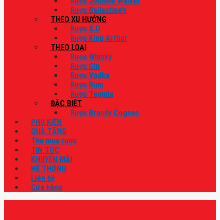
Rượu Johnnie Walker
Rượu Ballantine’s
THEO XU HƯỚNG
Rượu X.O
Rượu King Arthur
THEO LOẠI
Rượu Whisky
Rượu Gin
Rượu Vodka
Rượu Rum
Rượu Tequila
ĐẶC BIỆT
Rượu Brandy Cognac
PHỤ KIỆN
QUÀ TẶNG
Thu mua rượu
TIN TỨC
KHUYẾN MÃI
HỆ THỐNG
Liên hệ
Cửa hàng