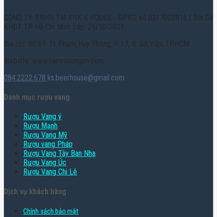
CÔNG TY TNHH TM XNK K HOUSE - GPKD số 0317003916 | Bởi Sở
KHĐT TP. Hồ Chí Minh cấp: 29/10/2021
Địa chỉ: Số 69-71 Phạm Huy Thông, P. 17, Q. Gò Vấp, TPHCM
Website: www.hamruoungon.com
084.2222.678
ks.beerhouse@gmail.com
Danh mục rượu vang
Rượu Vang ý
Rượu Mạnh
Rượu Vang Mỹ
Rượu vang Pháp
Rượu Vang Tây Ban Nha
Rượu Vang Úc
Rượu Vang Chi Lê
Dịch vụ khách hàng
Chính sách bảo mật