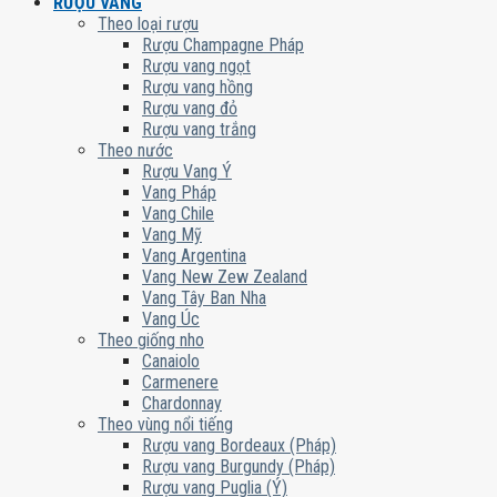
RƯỢU VANG
Theo loại rượu
Rượu Champagne Pháp
Rượu vang ngọt
Rượu vang hồng
Rượu vang đỏ
Rượu vang trắng
Theo nước
Rượu Vang Ý
Vang Pháp
Vang Chile
Vang Mỹ
Vang Argentina
Vang New Zew Zealand
Vang Tây Ban Nha
Vang Úc
Theo giống nho
Canaiolo
Carmenere
Chardonnay
Theo vùng nổi tiếng
Rượu vang Bordeaux (Pháp)
Rượu vang Burgundy (Pháp)
Rượu vang Puglia (Ý)