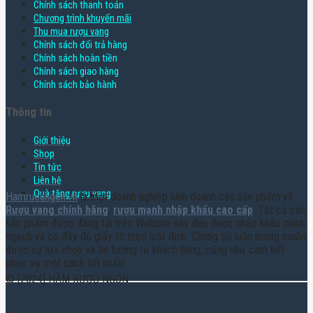
Chính sách thanh toán
Chương trình khuyến mãi
Thu mua rượu vang
Chính sách đổi trả hàng
Chính sách hoàn tiền
Chính sách giao hàng
Chính sách bảo hành
Thông tin
Giới thiệu
Shop
Tin tức
Liên hệ
Quà tặng rượu vang
Hamruoungon.vn
là một doanh nghiệp kinh doanh các sản phẩm về
Rượu vang chính hãng
,
rượu mạnh nhập khẩu cao cấp
. Tất cả các
sản phẩm được đăng tải trên Website này đều được nhập khẩu chính
ngạch và có đầy đủ giấy tờ theo luật định. Chúng tôi luôn mong muốn
được sự lựa chọn và tin tưởng từ khách hàng, cũng như cam kết
phục vụ một cách tốt nhất!
© [2024] HẦM RƯỢU NGON