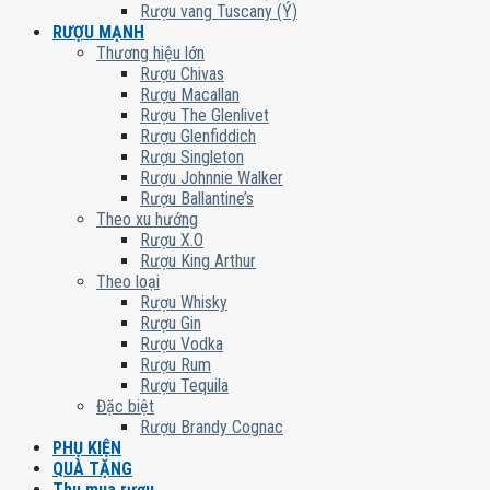
Rượu vang Tuscany (Ý)
RƯỢU MẠNH
Thương hiệu lớn
Rượu Chivas
Rượu Macallan
Rượu The Glenlivet
Rượu Glenfiddich
Rượu Singleton
Rượu Johnnie Walker
Rượu Ballantine’s
Theo xu hướng
Rượu X.O
Rượu King Arthur
Theo loại
Rượu Whisky
Rượu Gin
Rượu Vodka
Rượu Rum
Rượu Tequila
Đặc biệt
Rượu Brandy Cognac
PHỤ KIỆN
QUÀ TẶNG
Thu mua rượu