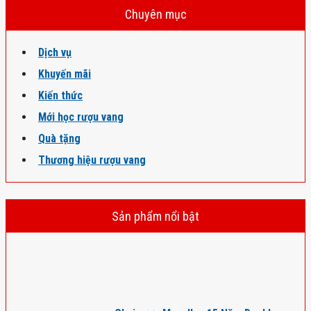
Chuyên mục
Dịch vụ
Khuyến mãi
Kiến thức
Mới học rượu vang
Quà tặng
Thương hiệu rượu vang
Sản phẩm nổi bật