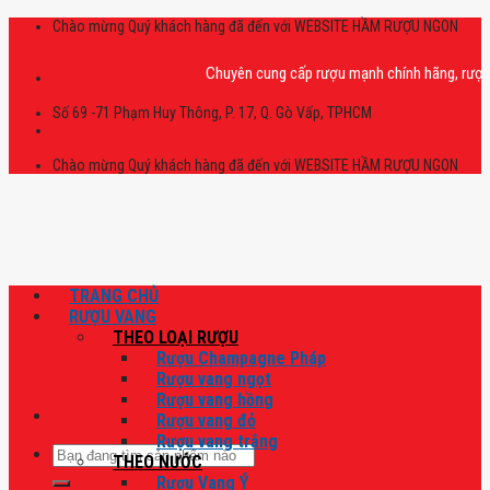
Skip
Chào mừng Quý khách hàng đã đến với WEBSITE HẦM RƯỢU NGON
to
content
Chuyên cung cấp rượu mạnh chính hãng, rượu vang
Số 69 -71 Phạm Huy Thông, P. 17, Q. Gò Vấp, TPHCM
Chào mừng Quý khách hàng đã đến với WEBSITE HẦM RƯỢU NGON
TRANG CHỦ
RƯỢU VANG
THEO LOẠI RƯỢU
Rượu Champagne Pháp
Rượu vang ngọt
Rượu vang hồng
Rượu vang đỏ
Rượu vang trắng
Tìm
THEO NƯỚC
kiếm:
Rượu Vang Ý