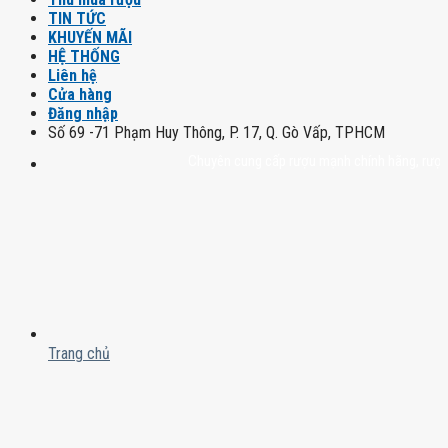
TIN TỨC
KHUYẾN MÃI
HỆ THỐNG
Liên hệ
Cửa hàng
Đăng nhập
Số 69 -71 Phạm Huy Thông, P. 17, Q. Gò Vấp, TPHCM
Chuyên cung cấp rượu mạnh chính hãng, rượu vang
Trang chủ