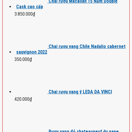
Chai rượu Macallan 15 Năm Double
Cask cao cấp
3.850.000
₫
Chai rượu vang Chile Nadalio cabernet
sauvignon 2022
350.000
₫
Chai rượu vang ý LEDA DA VINCI
420.000
₫
Rượu vang đỏ chateauneuf du pape