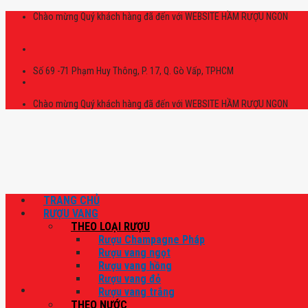
Skip
Chào mừng Quý khách hàng đã đến với WEBSITE HẦM RƯỢU NGON
to
content
Số 69 -71 Phạm Huy Thông, P. 17, Q. Gò Vấp, TPHCM
Chào mừng Quý khách hàng đã đến với WEBSITE HẦM RƯỢU NGON
TRANG CHỦ
RƯỢU VANG
THEO LOẠI RƯỢU
Rượu Champagne Pháp
Rượu vang ngọt
Rượu vang hồng
Rượu vang đỏ
Rượu vang trắng
THEO NƯỚC