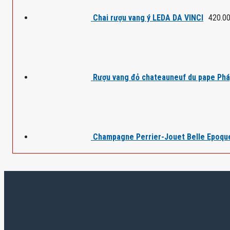
Chai rượu vang ý LEDA DA VINCI
420.0
Rượu vang đỏ chateauneuf du pape Ph
Champagne Perrier-Jouet Belle Epoqu