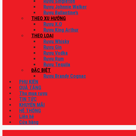
Rượu Singleton
Rượu Johnnie Walker
Rượu Ballantine’s
THEO XU HƯỚNG
Rượu X.O
Rượu King Arthur
THEO LOẠI
Rượu Whisky
Rượu Gin
Rượu Vodka
Rượu Rum
Rượu Tequila
ĐẶC BIỆT
Rượu Brandy Cognac
PHỤ KIỆN
QUÀ TẶNG
Thu mua rượu
TIN TỨC
KHUYẾN MÃI
HỆ THỐNG
Liên hệ
Cửa hàng