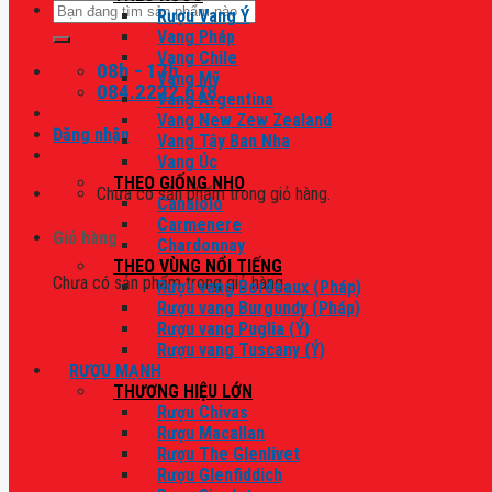
Tìm
Rượu Vang Ý
kiếm:
Vang Pháp
Vang Chile
08h - 17h
Vang Mỹ
084.2222.678
Vang Argentina
Vang New Zew Zealand
Đăng nhập
Vang Tây Ban Nha
Vang Úc
THEO GIỐNG NHO
Chưa có sản phẩm trong giỏ hàng.
Canaiolo
Carmenere
Giỏ hàng
Chardonnay
THEO VÙNG NỔI TIẾNG
Chưa có sản phẩm trong giỏ hàng.
Rượu vang Bordeaux (Pháp)
Rượu vang Burgundy (Pháp)
Rượu vang Puglia (Ý)
Rượu vang Tuscany (Ý)
RƯỢU MẠNH
THƯƠNG HIỆU LỚN
Rượu Chivas
Rượu Macallan
Rượu The Glenlivet
Rượu Glenfiddich