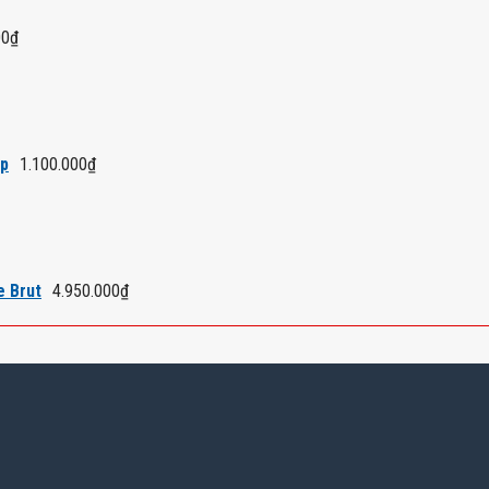
00
₫
áp
1.100.000
₫
e Brut
4.950.000
₫