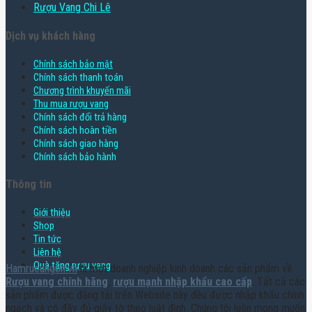
Rượu Vang Chi Lê
Dịch vụ khách hàng
Chính sách bảo mật
Chính sách thanh toán
Chương trình khuyến mãi
Thu mua rượu vang
Chính sách đổi trả hàng
Chính sách hoàn tiền
Chính sách giao hàng
Chính sách bảo hành
Thông tin
Giới thiệu
Shop
Tin tức
Liên hệ
Quà tặng rượu vang
Hamruoungon.vn
là một doanh nghiệp kinh doanh các sản phẩm về
Rượu vang chính hãng
,
rượu mạnh nhập khẩu cao cấp
. Tất cả các
sản phẩm được đăng tải trên Website này đều được nhập khẩu chính
ngạch và có đầy đủ giấy tờ theo luật định. Chúng tôi luôn mong muốn