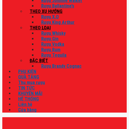
Rượu Johnnie Walker
Rượu Ballantine’s
THEO XU HƯỚNG
Rượu X.O
Rượu King Arthur
THEO LOẠI
Rượu Whisky
Rượu Gin
Rượu Vodka
Rượu Rum
Rượu Tequila
ĐẶC BIỆT
Rượu Brandy Cognac
PHỤ KIỆN
QUÀ TẶNG
Thu mua rượu
TIN TỨC
KHUYẾN MÃI
HỆ THỐNG
Liên hệ
Cửa hàng