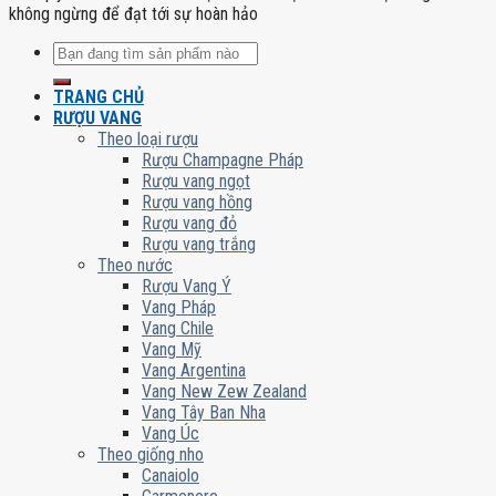
không ngừng để đạt tới sự hoàn hảo
Tìm
kiếm:
TRANG CHỦ
RƯỢU VANG
Theo loại rượu
Rượu Champagne Pháp
Rượu vang ngọt
Rượu vang hồng
Rượu vang đỏ
Rượu vang trắng
Theo nước
Rượu Vang Ý
Vang Pháp
Vang Chile
Vang Mỹ
Vang Argentina
Vang New Zew Zealand
Vang Tây Ban Nha
Vang Úc
Theo giống nho
Canaiolo