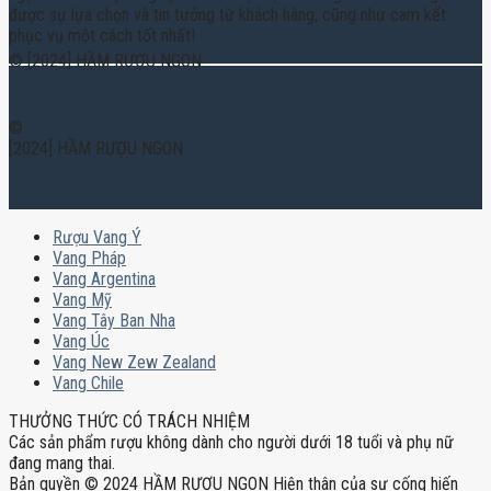
được sự lựa chọn và tin tưởng từ khách hàng, cũng như cam kết
phục vụ một cách tốt nhất!
© [2024] HẦM RƯỢU NGON
©
[2024] HẦM RƯỢU NGON
Rượu Vang Ý
Vang Pháp
Vang Argentina
Vang Mỹ
Vang Tây Ban Nha
Vang Úc
Vang New Zew Zealand
Vang Chile
THƯỞNG THỨC CÓ TRÁCH NHIỆM
Các sản phẩm rượu không dành cho người dưới 18 tuổi và phụ nữ
đang mang thai.
Bản quyền © 2024 HẦM RƯỢU NGON Hiện thân của sự cống hiến