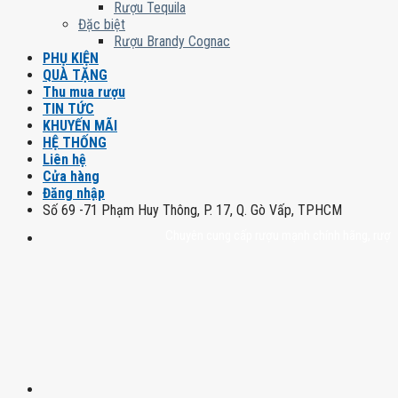
Rượu Tequila
Đặc biệt
Rượu Brandy Cognac
PHỤ KIỆN
QUÀ TẶNG
Thu mua rượu
TIN TỨC
KHUYẾN MÃI
HỆ THỐNG
Liên hệ
Cửa hàng
Đăng nhập
Số 69 -71 Phạm Huy Thông, P. 17, Q. Gò Vấp, TPHCM
Chuyên cung cấp rượu mạnh chính hãng, rượu vang 