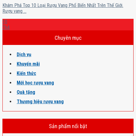
Khám Phá Top 10 Loại Rượu Vang Phổ Biến Nhất Trên Thế Giới.
Rượu vang ...
10
Th4
Chuyên mục
Dịch vụ
Khuyến mãi
Kiến thức
Mới học rượu vang
Quà tặng
Thương hiệu rượu vang
Sản phẩm nổi bật