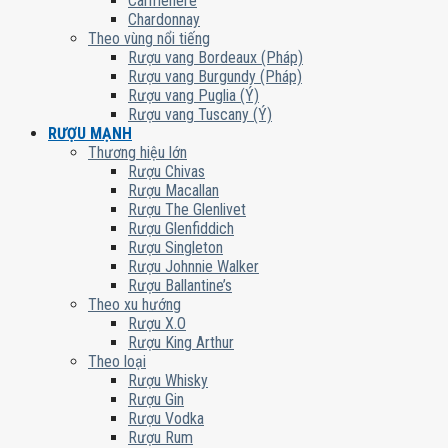
Carmenere
Chardonnay
Theo vùng nổi tiếng
Rượu vang Bordeaux (Pháp)
Rượu vang Burgundy (Pháp)
Rượu vang Puglia (Ý)
Rượu vang Tuscany (Ý)
RƯỢU MẠNH
Thương hiệu lớn
Rượu Chivas
Rượu Macallan
Rượu The Glenlivet
Rượu Glenfiddich
Rượu Singleton
Rượu Johnnie Walker
Rượu Ballantine’s
Theo xu hướng
Rượu X.O
Rượu King Arthur
Theo loại
Rượu Whisky
Rượu Gin
Rượu Vodka
Rượu Rum