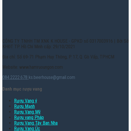
CÔNG TY TNHH TM XNK K HOUSE - GPKD số 0317003916 | Bởi Sở
KHĐT TP. Hồ Chí Minh cấp: 29/10/2021
Địa chỉ: Số 69-71 Phạm Huy Thông, P. 17, Q. Gò Vấp, TPHCM
Website: www.hamruoungon.com
084.2222.678
ks.beerhouse@gmail.com
Danh mục rượu vang
Rượu Vang ý
Rượu Mạnh
Rượu Vang Mỹ
Rượu vang Pháp
Rượu Vang Tây Ban Nha
Rượu Vang Úc