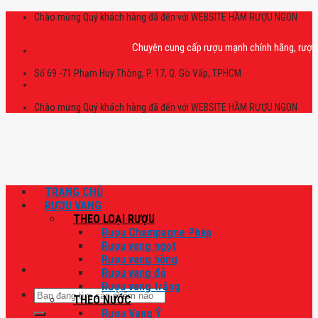
Skip
Chào mừng Quý khách hàng đã đến với WEBSITE HẦM RƯỢU NGON
to
content
Chuyên cung cấp rượu mạnh chính hãng, rượu vang 
Số 69 -71 Phạm Huy Thông, P. 17, Q. Gò Vấp, TPHCM
Chào mừng Quý khách hàng đã đến với WEBSITE HẦM RƯỢU NGON
TRANG CHỦ
RƯỢU VANG
THEO LOẠI RƯỢU
Rượu Champagne Pháp
Rượu vang ngọt
Rượu vang hồng
Rượu vang đỏ
Rượu vang trắng
Tìm
THEO NƯỚC
kiếm:
Rượu Vang Ý