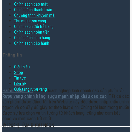
Chính sách bảo mật
Chính sách thanh toán
Chương trình khuyến mãi
Thu mua rượu vang
Chính sách đổi trả hàng
Chính sách hoàn tiền
Chính sách giao hàng
Chính sách bảo hành
Thông tin
Giới thiệu
Shop
Tin tức
Liên hệ
Quà tặng rượu vang
Hamruoungon.vn
là một doanh nghiệp kinh doanh các sản phẩm về
Rượu vang chính hãng
,
rượu mạnh nhập khẩu cao cấp
. Tất cả các
sản phẩm được đăng tải trên Website này đều được nhập khẩu chính
ngạch và có đầy đủ giấy tờ theo luật định. Chúng tôi luôn mong muốn
được sự lựa chọn và tin tưởng từ khách hàng, cũng như cam kết
phục vụ một cách tốt nhất!
© [2024] HẦM RƯỢU NGON