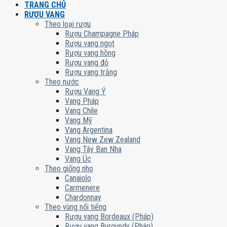
TRANG CHỦ
RƯỢU VANG
Theo loại rượu
Rượu Champagne Pháp
Rượu vang ngọt
Rượu vang hồng
Rượu vang đỏ
Rượu vang trắng
Theo nước
Rượu Vang Ý
Vang Pháp
Vang Chile
Vang Mỹ
Vang Argentina
Vang New Zew Zealand
Vang Tây Ban Nha
Vang Úc
Theo giống nho
Canaiolo
Carmenere
Chardonnay
Theo vùng nổi tiếng
Rượu vang Bordeaux (Pháp)
Rượu vang Burgundy (Pháp)