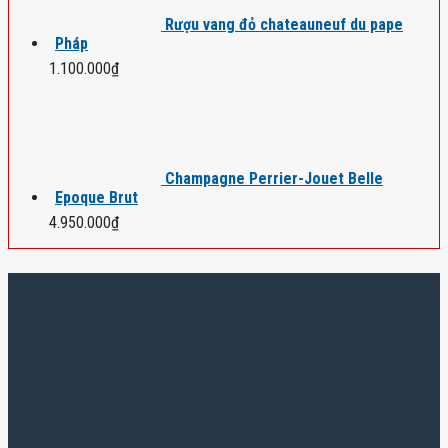
Rượu vang đỏ chateauneuf du pape
Pháp
1.100.000
₫
Champagne Perrier-Jouet Belle
Epoque Brut
4.950.000
₫