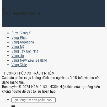
©
[2024] HẦM RƯỢU NGON
Rượu Vang Ý
Vang Pháp
Vang Argentina
Vang Mỹ
Vang Tây Ban Nha
Vang Úc
Vang New Zew Zealand
Vang Chile
THƯỞNG THỨC CÓ TRÁCH NHIỆM
Các sản phẩm rượu không dành cho người dưới 18 tuổi và phụ nữ
đang mang thai.
Bản quyền © 2024 HẦM RƯỢU NGON Hiện thân của sự cống hiến
không ngừng để đạt tới sự hoàn hảo
Tìm
kiếm: