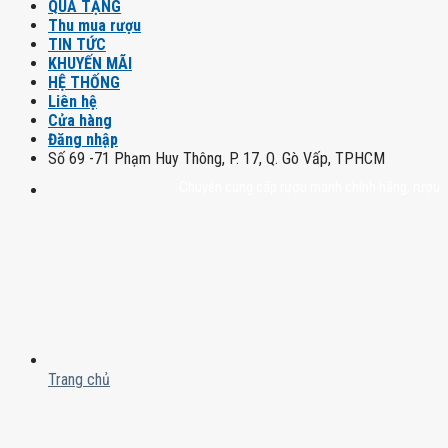
QUÀ TẶNG
Thu mua rượu
TIN TỨC
KHUYẾN MÃI
HỆ THỐNG
Liên hệ
Cửa hàng
Đăng nhập
Số 69 -71 Phạm Huy Thông, P. 17, Q. Gò Vấp, TPHCM
Chuyên cung cấp rượu mạnh chính hãng, rượu vang n
Trang chủ