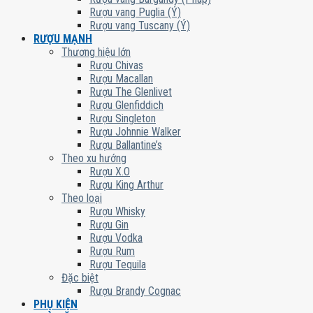
Rượu vang Puglia (Ý)
Rượu vang Tuscany (Ý)
RƯỢU MẠNH
Thương hiệu lớn
Rượu Chivas
Rượu Macallan
Rượu The Glenlivet
Rượu Glenfiddich
Rượu Singleton
Rượu Johnnie Walker
Rượu Ballantine’s
Theo xu hướng
Rượu X.O
Rượu King Arthur
Theo loại
Rượu Whisky
Rượu Gin
Rượu Vodka
Rượu Rum
Rượu Tequila
Đặc biệt
Rượu Brandy Cognac
PHỤ KIỆN