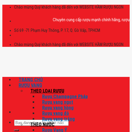
Skip
Chào mừng Quý khách hàng đã đến với WEBSITE HẦM RƯỢU NGON
to
content
Chuyên cung cấp rượu mạnh chính hãng, rượu vang n
Số 69 -71 Phạm Huy Thông, P. 17, Q. Gò Vấp, TPHCM
Chào mừng Quý khách hàng đã đến với WEBSITE HẦM RƯỢU NGON
TRANG CHỦ
RƯỢU VANG
THEO LOẠI RƯỢU
Rượu Champagne Pháp
Rượu vang ngọt
Rượu vang hồng
Rượu vang đỏ
Rượu vang trắng
Tìm
THEO NƯỚC
kiếm:
Rượu Vang Ý