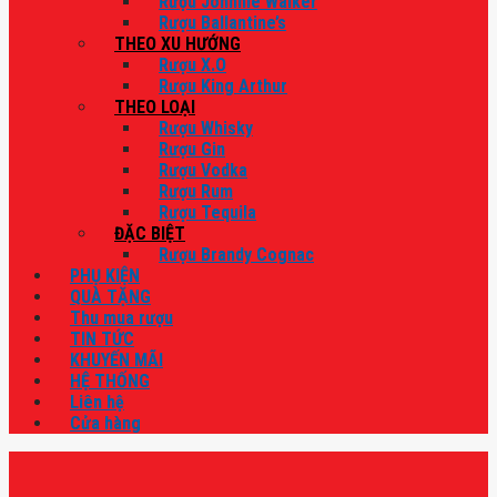
Rượu Johnnie Walker
Rượu Ballantine’s
THEO XU HƯỚNG
Rượu X.O
Rượu King Arthur
THEO LOẠI
Rượu Whisky
Rượu Gin
Rượu Vodka
Rượu Rum
Rượu Tequila
ĐẶC BIỆT
Rượu Brandy Cognac
PHỤ KIỆN
QUÀ TẶNG
Thu mua rượu
TIN TỨC
KHUYẾN MÃI
HỆ THỐNG
Liên hệ
Cửa hàng