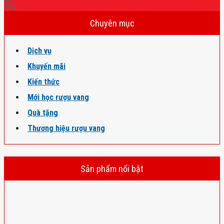
Th6
Chuyên mục
Dịch vụ
Khuyến mãi
Kiến thức
Mới học rượu vang
Quà tặng
Thương hiệu rượu vang
Sản phẩm nổi bật