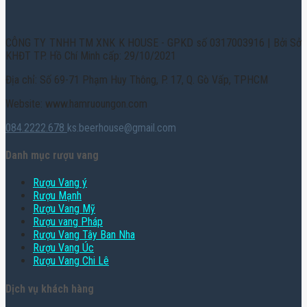
CÔNG TY TNHH TM XNK K HOUSE - GPKD số 0317003916 | Bởi Sở
KHĐT TP. Hồ Chí Minh cấp: 29/10/2021
Địa chỉ: Số 69-71 Phạm Huy Thông, P. 17, Q. Gò Vấp, TPHCM
Website: www.hamruoungon.com
084.2222.678
ks.beerhouse@gmail.com
Danh mục rượu vang
Rượu Vang ý
Rượu Mạnh
Rượu Vang Mỹ
Rượu vang Pháp
Rượu Vang Tây Ban Nha
Rượu Vang Úc
Rượu Vang Chi Lê
Dịch vụ khách hàng