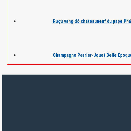
Rượu vang đỏ chateauneuf du pape Ph
Champagne Perrier-Jouet Belle Epoqu