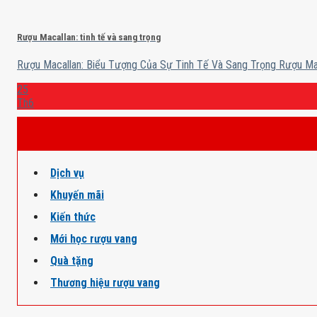
Rượu Macallan: tinh tế và sang trọng
Rượu Macallan: Biểu Tượng Của Sự Tinh Tế Và Sang Trọng Rượu Maca
25
Th6
Dịch vụ
Khuyến mãi
Kiến thức
Mới học rượu vang
Quà tặng
Thương hiệu rượu vang