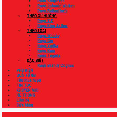
Rượu Singleton
Rượu Johnnie Walker
Rượu Ballantine’s
THEO XU HƯỚNG
Rượu X.O
Rượu King Arthur
THEO LOẠI
Rượu Whisky
Rượu Gin
Rượu Vodka
Rượu Rum
Rượu Tequila
ĐẶC BIỆT
Rượu Brandy Cognac
PHỤ KIỆN
QUÀ TẶNG
Thu mua rượu
TIN TỨC
KHUYẾN MÃI
HỆ THỐNG
Liên hệ
Cửa hàng