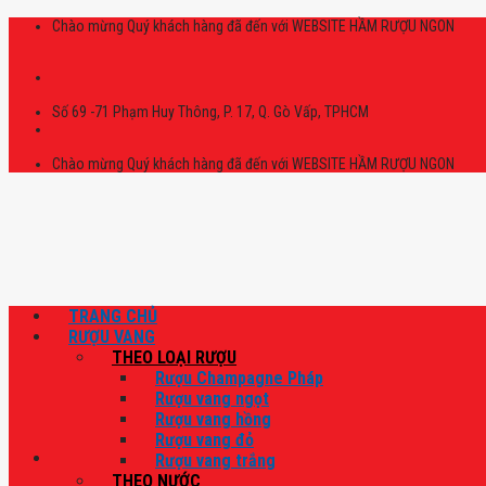
Skip
Chào mừng Quý khách hàng đã đến với WEBSITE HẦM RƯỢU NGON
to
content
Số 69 -71 Phạm Huy Thông, P. 17, Q. Gò Vấp, TPHCM
Chào mừng Quý khách hàng đã đến với WEBSITE HẦM RƯỢU NGON
TRANG CHỦ
RƯỢU VANG
THEO LOẠI RƯỢU
Rượu Champagne Pháp
Rượu vang ngọt
Rượu vang hồng
Rượu vang đỏ
Rượu vang trắng
THEO NƯỚC