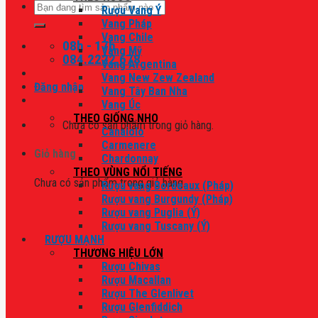
Tìm
Rượu Vang Ý
kiếm:
Vang Pháp
Vang Chile
08h - 17h
Vang Mỹ
084.2222.678
Vang Argentina
Vang New Zew Zealand
Đăng nhập
Vang Tây Ban Nha
Vang Úc
THEO GIỐNG NHO
Chưa có sản phẩm trong giỏ hàng.
Canaiolo
Carmenere
Giỏ hàng
Chardonnay
THEO VÙNG NỔI TIẾNG
Chưa có sản phẩm trong giỏ hàng.
Rượu vang Bordeaux (Pháp)
Rượu vang Burgundy (Pháp)
Rượu vang Puglia (Ý)
Rượu vang Tuscany (Ý)
RƯỢU MẠNH
THƯƠNG HIỆU LỚN
Rượu Chivas
Rượu Macallan
Rượu The Glenlivet
Rượu Glenfiddich