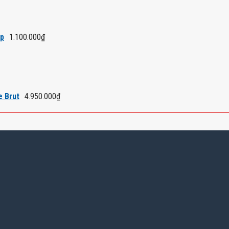
áp
1.100.000
₫
e Brut
4.950.000
₫