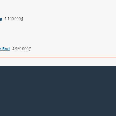
áp
1.100.000
₫
e Brut
4.950.000
₫