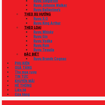
Rượu Singleton
Rượu Johnnie Walker
Rượu Ballantine’s
THEO XU HƯỚNG
Rượu X.O
Rượu King Arthur
THEO LOẠI
Rượu Whisky
Rượu Gin
Rượu Vodka
Rượu Rum
Rượu Tequila
ĐẶC BIỆT
Rượu Brandy Cognac
PHỤ KIỆN
QUÀ TẶNG
Thu mua rượu
TIN TỨC
KHUYẾN MÃI
HỆ THỐNG
Liên hệ
Cửa hàng