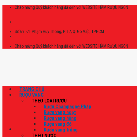
Skip
Chào mừng Quý khách hàng đã đến với WEBSITE HẦM RƯỢU NGON
to
content
Số 69 -71 Phạm Huy Thông, P. 17, Q. Gò Vấp, TPHCM
Chào mừng Quý khách hàng đã đến với WEBSITE HẦM RƯỢU NGON
TRANG CHỦ
RƯỢU VANG
THEO LOẠI RƯỢU
Rượu Champagne Pháp
Rượu vang ngọt
Rượu vang hồng
Rượu vang đỏ
Rượu vang trắng
THEO NƯỚC