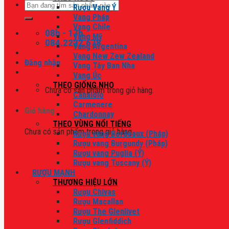
Tìm
Rượu Vang Ý
kiếm:
Vang Pháp
Vang Chile
08h - 17h
Vang Mỹ
084.2222.678
Vang Argentina
Vang New Zew Zealand
Đăng nhập
Vang Tây Ban Nha
Vang Úc
THEO GIỐNG NHO
Chưa có sản phẩm trong giỏ hàng.
Canaiolo
Carmenere
Giỏ hàng
Chardonnay
THEO VÙNG NỔI TIẾNG
Chưa có sản phẩm trong giỏ hàng.
Rượu vang Bordeaux (Pháp)
Rượu vang Burgundy (Pháp)
Rượu vang Puglia (Ý)
Rượu vang Tuscany (Ý)
RƯỢU MẠNH
THƯƠNG HIỆU LỚN
Rượu Chivas
Rượu Macallan
Rượu The Glenlivet
Rượu Glenfiddich