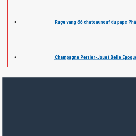
Rượu vang đỏ chateauneuf du pape Ph
Champagne Perrier-Jouet Belle Epoqu