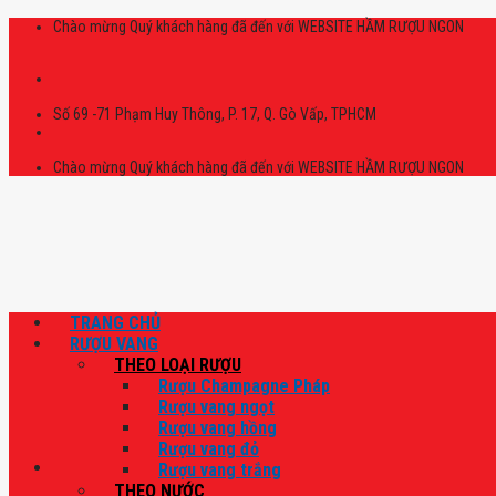
Skip
Chào mừng Quý khách hàng đã đến với WEBSITE HẦM RƯỢU NGON
to
content
Số 69 -71 Phạm Huy Thông, P. 17, Q. Gò Vấp, TPHCM
Chào mừng Quý khách hàng đã đến với WEBSITE HẦM RƯỢU NGON
TRANG CHỦ
RƯỢU VANG
THEO LOẠI RƯỢU
Rượu Champagne Pháp
Rượu vang ngọt
Rượu vang hồng
Rượu vang đỏ
Rượu vang trắng
THEO NƯỚC