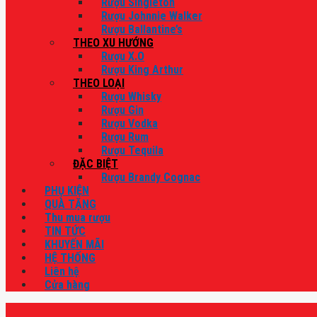
Rượu Singleton
Rượu Johnnie Walker
Rượu Ballantine’s
THEO XU HƯỚNG
Rượu X.O
Rượu King Arthur
THEO LOẠI
Rượu Whisky
Rượu Gin
Rượu Vodka
Rượu Rum
Rượu Tequila
ĐẶC BIỆT
Rượu Brandy Cognac
PHỤ KIỆN
QUÀ TẶNG
Thu mua rượu
TIN TỨC
KHUYẾN MÃI
HỆ THỐNG
Liên hệ
Cửa hàng