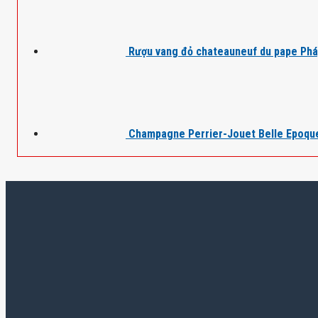
Rượu vang đỏ chateauneuf du pape Ph
Champagne Perrier-Jouet Belle Epoqu