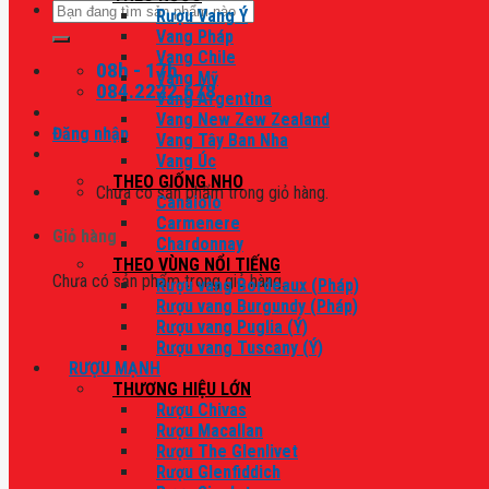
Tìm
Rượu Vang Ý
kiếm:
Vang Pháp
Vang Chile
08h - 17h
Vang Mỹ
084.2222.678
Vang Argentina
Vang New Zew Zealand
Đăng nhập
Vang Tây Ban Nha
Vang Úc
THEO GIỐNG NHO
Chưa có sản phẩm trong giỏ hàng.
Canaiolo
Carmenere
Giỏ hàng
Chardonnay
THEO VÙNG NỔI TIẾNG
Chưa có sản phẩm trong giỏ hàng.
Rượu vang Bordeaux (Pháp)
Rượu vang Burgundy (Pháp)
Rượu vang Puglia (Ý)
Rượu vang Tuscany (Ý)
RƯỢU MẠNH
THƯƠNG HIỆU LỚN
Rượu Chivas
Rượu Macallan
Rượu The Glenlivet
Rượu Glenfiddich