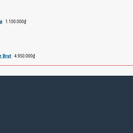
áp
1.100.000
₫
e Brut
4.950.000
₫