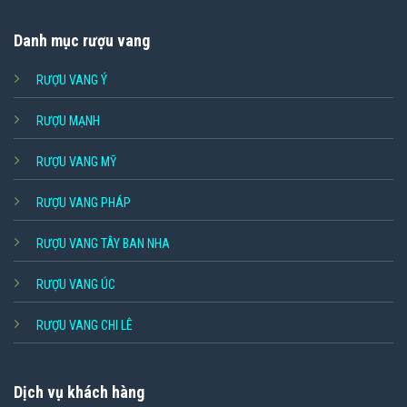
Danh mục rượu vang
RƯỢU VANG Ý
RƯỢU MẠNH
RƯỢU VANG MỸ
RƯỢU VANG PHÁP
RƯỢU VANG TÂY BAN NHA
RƯỢU VANG ÚC
RƯỢU VANG CHI LÊ
Dịch vụ khách hàng