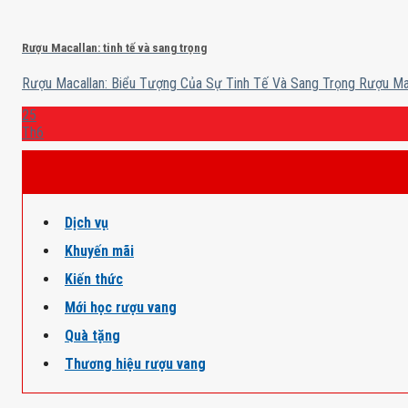
Rượu Macallan: tinh tế và sang trọng
Rượu Macallan: Biểu Tượng Của Sự Tinh Tế Và Sang Trọng Rượu Maca
25
Th6
Dịch vụ
Khuyến mãi
Kiến thức
Mới học rượu vang
Quà tặng
Thương hiệu rượu vang