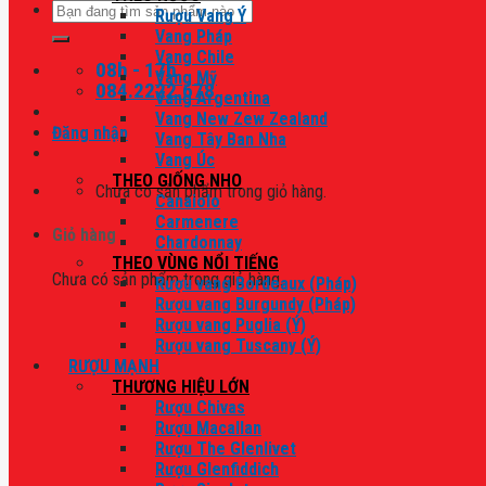
Tìm
Rượu Vang Ý
kiếm:
Vang Pháp
Vang Chile
08h - 17h
Vang Mỹ
084.2222.678
Vang Argentina
Vang New Zew Zealand
Đăng nhập
Vang Tây Ban Nha
Vang Úc
THEO GIỐNG NHO
Chưa có sản phẩm trong giỏ hàng.
Canaiolo
Carmenere
Giỏ hàng
Chardonnay
THEO VÙNG NỔI TIẾNG
Chưa có sản phẩm trong giỏ hàng.
Rượu vang Bordeaux (Pháp)
Rượu vang Burgundy (Pháp)
Rượu vang Puglia (Ý)
Rượu vang Tuscany (Ý)
RƯỢU MẠNH
THƯƠNG HIỆU LỚN
Rượu Chivas
Rượu Macallan
Rượu The Glenlivet
Rượu Glenfiddich