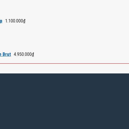
áp
1.100.000
₫
e Brut
4.950.000
₫