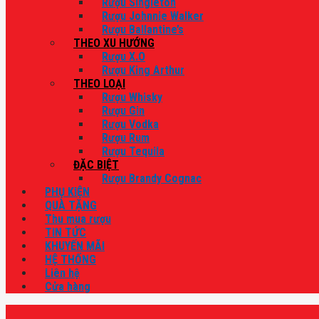
Rượu Singleton
Rượu Johnnie Walker
Rượu Ballantine’s
THEO XU HƯỚNG
Rượu X.O
Rượu King Arthur
THEO LOẠI
Rượu Whisky
Rượu Gin
Rượu Vodka
Rượu Rum
Rượu Tequila
ĐẶC BIỆT
Rượu Brandy Cognac
PHỤ KIỆN
QUÀ TẶNG
Thu mua rượu
TIN TỨC
KHUYẾN MÃI
HỆ THỐNG
Liên hệ
Cửa hàng