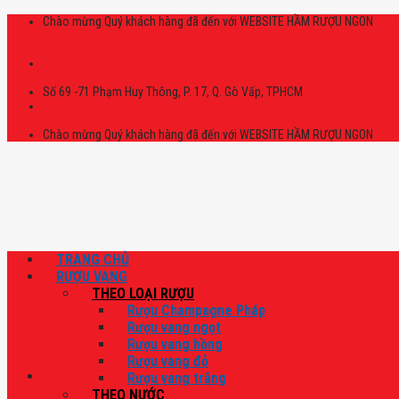
Skip
Chào mừng Quý khách hàng đã đến với WEBSITE HẦM RƯỢU NGON
to
content
Số 69 -71 Phạm Huy Thông, P. 17, Q. Gò Vấp, TPHCM
Chào mừng Quý khách hàng đã đến với WEBSITE HẦM RƯỢU NGON
TRANG CHỦ
RƯỢU VANG
THEO LOẠI RƯỢU
Rượu Champagne Pháp
Rượu vang ngọt
Rượu vang hồng
Rượu vang đỏ
Rượu vang trắng
THEO NƯỚC