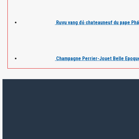
Rượu vang đỏ chateauneuf du pape Ph
Champagne Perrier-Jouet Belle Epoqu