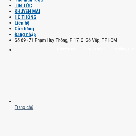
TIN TỨC
KHUYẾN MÃI
HỆ THỐNG
Liên hệ
Cửa hàng
Đăng nhập
Số 69 -71 Phạm Huy Thông, P. 17, Q. Gò Vấp, TPHCM
Chuyên cung cấp rượu mạnh chính hãng, rượu vang
Trang chủ