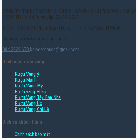
CÔNG TY TNHH TM XNK K HOUSE - GPKD số 0317003916 | Bởi Sở
KHĐT TP. Hồ Chí Minh cấp: 29/10/2021
Địa chỉ: Số 69-71 Phạm Huy Thông, P. 17, Q. Gò Vấp, TPHCM
Website: www.hamruoungon.com
084.2222.678
ks.beerhouse@gmail.com
Danh mục rượu vang
Rượu Vang ý
Rượu Mạnh
Rượu Vang Mỹ
Rượu vang Pháp
Rượu Vang Tây Ban Nha
Rượu Vang Úc
Rượu Vang Chi Lê
Dịch vụ khách hàng
Chính sách bảo mật