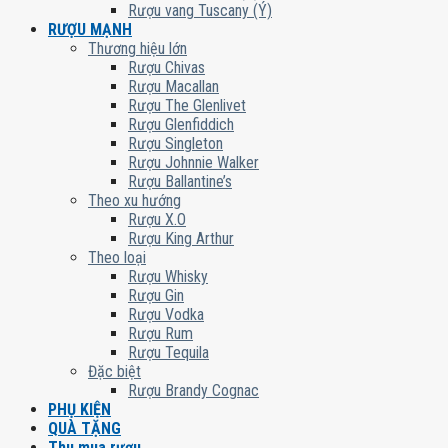
Rượu vang Tuscany (Ý)
RƯỢU MẠNH
Thương hiệu lớn
Rượu Chivas
Rượu Macallan
Rượu The Glenlivet
Rượu Glenfiddich
Rượu Singleton
Rượu Johnnie Walker
Rượu Ballantine’s
Theo xu hướng
Rượu X.O
Rượu King Arthur
Theo loại
Rượu Whisky
Rượu Gin
Rượu Vodka
Rượu Rum
Rượu Tequila
Đặc biệt
Rượu Brandy Cognac
PHỤ KIỆN
QUÀ TẶNG
Thu mua rượu