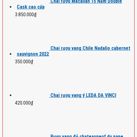
Chai rượu Macallan 15 Năm Double
Cask cao cấp
3.850.000
₫
Chai rượu vang Chile Nadalio cabernet
sauvignon 2022
350.000
₫
Chai rượu vang ý LEDA DA VINCI
420.000
₫
Rượu vang đỏ chateauneuf du pape