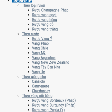
RƯỢU VANG
Theo loại rượu
Rượu Champagne Pháp
Rượu vang ngọt
Rượu vang hồng
Rượu vang đỏ
Rượu vang trắng
Theo nước
Rượu Vang Ý
Vang Pháp
Vang Chile
Vang Mỹ
Vang Argentina
Vang New Zew Zealand
Vang Tây Ban Nha
Vang Úc
Theo giống nho
Canaiolo
Carmenere
Chardonnay
Theo vùng nổi tiếng
Rượu vang Bordeaux (Pháp)
Rượu vang Burgundy (Pháp)
Rượu vang Puglia (Ý)