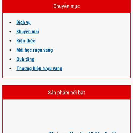
Chuyên mục
Dịch vụ
Khuyến mãi
Kiến thức
Mới học rượu vang
Quà tặng
Thương hiệu rượu vang
Sản phẩm nổi bật