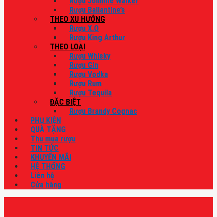
Rượu Johnnie Walker
Rượu Ballantine’s
THEO XU HƯỚNG
Rượu X.O
Rượu King Arthur
THEO LOẠI
Rượu Whisky
Rượu Gin
Rượu Vodka
Rượu Rum
Rượu Tequila
ĐẶC BIỆT
Rượu Brandy Cognac
PHỤ KIỆN
QUÀ TẶNG
Thu mua rượu
TIN TỨC
KHUYẾN MÃI
HỆ THỐNG
Liên hệ
Cửa hàng