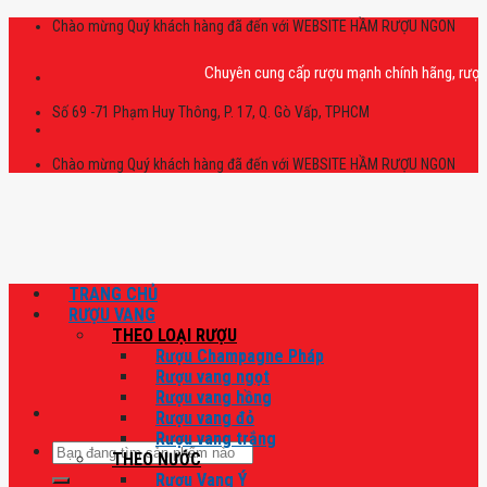
Skip
Chào mừng Quý khách hàng đã đến với WEBSITE HẦM RƯỢU NGON
to
content
Chuyên cung cấp rượu mạnh chính hãng, rượu vang
Số 69 -71 Phạm Huy Thông, P. 17, Q. Gò Vấp, TPHCM
Chào mừng Quý khách hàng đã đến với WEBSITE HẦM RƯỢU NGON
TRANG CHỦ
RƯỢU VANG
THEO LOẠI RƯỢU
Rượu Champagne Pháp
Rượu vang ngọt
Rượu vang hồng
Rượu vang đỏ
Rượu vang trắng
Tìm
THEO NƯỚC
kiếm:
Rượu Vang Ý