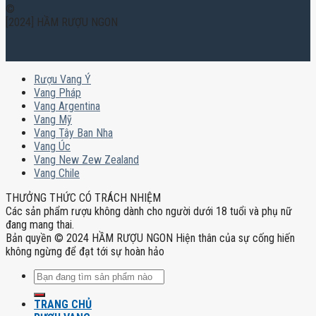
©
[2024] HẦM RƯỢU NGON
Rượu Vang Ý
Vang Pháp
Vang Argentina
Vang Mỹ
Vang Tây Ban Nha
Vang Úc
Vang New Zew Zealand
Vang Chile
THƯỞNG THỨC CÓ TRÁCH NHIỆM
Các sản phẩm rượu không dành cho người dưới 18 tuổi và phụ nữ
đang mang thai.
Bản quyền © 2024 HẦM RƯỢU NGON Hiện thân của sự cống hiến
không ngừng để đạt tới sự hoàn hảo
Tìm
kiếm:
TRANG CHỦ