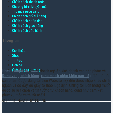
Chính sách thanh toán
Chương trình khuyến mãi
Thu mua rượu vang
Chính sách đổi trả hàng
Chính sách hoàn tiền
Chính sách giao hàng
Chính sách bảo hành
Thông tin
Giới thiệu
Shop
Tin tức
Liên hệ
Quà tặng rượu vang
Hamruoungon.vn
là một doanh nghiệp kinh doanh các sản phẩm về
Rượu vang chính hãng
,
rượu mạnh nhập khẩu cao cấp
. Tất cả các
sản phẩm được đăng tải trên Website này đều được nhập khẩu chính
ngạch và có đầy đủ giấy tờ theo luật định. Chúng tôi luôn mong muốn
được sự lựa chọn và tin tưởng từ khách hàng, cũng như cam kết
phục vụ một cách tốt nhất!
© [2024] HẦM RƯỢU NGON