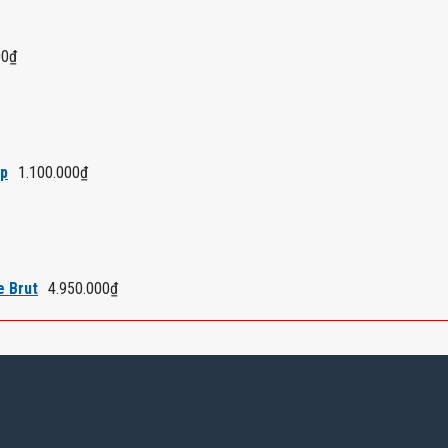
00
₫
áp
1.100.000
₫
e Brut
4.950.000
₫