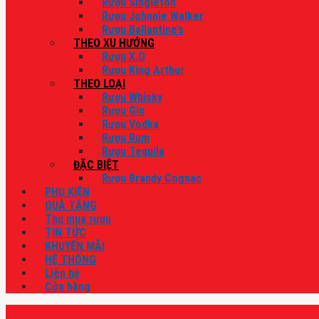
Rượu Singleton
Rượu Johnnie Walker
Rượu Ballantine’s
THEO XU HƯỚNG
Rượu X.O
Rượu King Arthur
THEO LOẠI
Rượu Whisky
Rượu Gin
Rượu Vodka
Rượu Rum
Rượu Tequila
ĐẶC BIỆT
Rượu Brandy Cognac
PHỤ KIỆN
QUÀ TẶNG
Thu mua rượu
TIN TỨC
KHUYẾN MÃI
HỆ THỐNG
Liên hệ
Cửa hàng