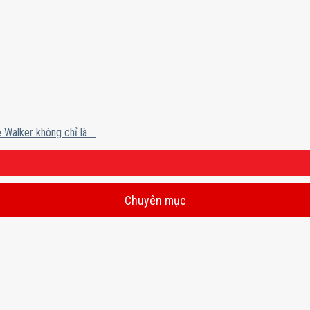
alker không chỉ là ...
Chuyên mục