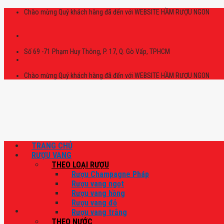
Skip
Chào mừng Quý khách hàng đã đến với WEBSITE HẦM RƯỢU NGON
to
content
Số 69 -71 Phạm Huy Thông, P. 17, Q. Gò Vấp, TPHCM
Chào mừng Quý khách hàng đã đến với WEBSITE HẦM RƯỢU NGON
TRANG CHỦ
RƯỢU VANG
THEO LOẠI RƯỢU
Rượu Champagne Pháp
Rượu vang ngọt
Rượu vang hồng
Rượu vang đỏ
Rượu vang trắng
THEO NƯỚC