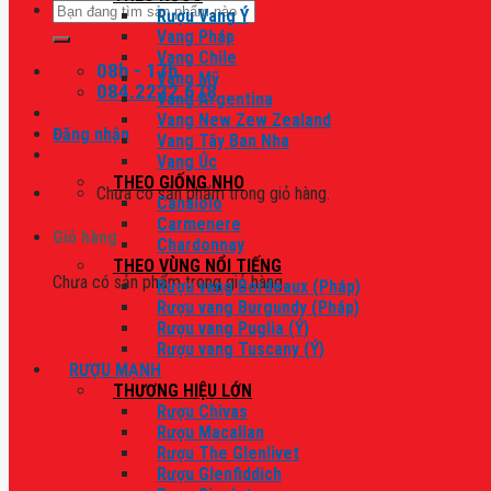
Tìm
Rượu Vang Ý
kiếm:
Vang Pháp
Vang Chile
08h - 17h
Vang Mỹ
084.2222.678
Vang Argentina
Vang New Zew Zealand
Đăng nhập
Vang Tây Ban Nha
Vang Úc
THEO GIỐNG NHO
Chưa có sản phẩm trong giỏ hàng.
Canaiolo
Carmenere
Giỏ hàng
Chardonnay
THEO VÙNG NỔI TIẾNG
Chưa có sản phẩm trong giỏ hàng.
Rượu vang Bordeaux (Pháp)
Rượu vang Burgundy (Pháp)
Rượu vang Puglia (Ý)
Rượu vang Tuscany (Ý)
RƯỢU MẠNH
THƯƠNG HIỆU LỚN
Rượu Chivas
Rượu Macallan
Rượu The Glenlivet
Rượu Glenfiddich