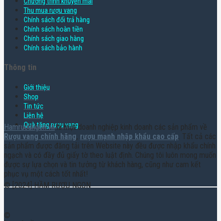
Chương trình khuyến mãi
Thu mua rượu vang
Chính sách đổi trả hàng
Chính sách hoàn tiền
Chính sách giao hàng
Chính sách bảo hành
Thông tin
Giới thiệu
Shop
Tin tức
Liên hệ
Quà tặng rượu vang
Hamruoungon.vn
là một doanh nghiệp kinh doanh các sản phẩm về
Rượu vang chính hãng
,
rượu mạnh nhập khẩu cao cấp
. Tất cả các
sản phẩm được đăng tải trên Website này đều được nhập khẩu chính
ngạch và có đầy đủ giấy tờ theo luật định. Chúng tôi luôn mong muốn
được sự lựa chọn và tin tưởng từ khách hàng, cũng như cam kết
phục vụ một cách tốt nhất!
© [2024] HẦM RƯỢU NGON
©