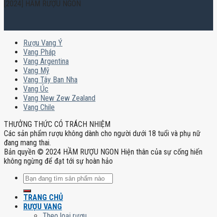
[2024] HẦM RƯỢU NGON
Rượu Vang Ý
Vang Pháp
Vang Argentina
Vang Mỹ
Vang Tây Ban Nha
Vang Úc
Vang New Zew Zealand
Vang Chile
THƯỞNG THỨC CÓ TRÁCH NHIỆM
Các sản phẩm rượu không dành cho người dưới 18 tuổi và phụ nữ
đang mang thai.
Bản quyền © 2024 HẦM RƯỢU NGON Hiện thân của sự cống hiến
không ngừng để đạt tới sự hoàn hảo
Tìm
kiếm:
TRANG CHỦ
RƯỢU VANG
Theo loại rượu