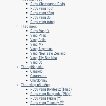
Rượu Champagne Pháp
Rượu vang ngọt
Rượu vang hồng
Rượu vang đỏ
Rượu vang trắng
Theo nước
Rượu Vang Ý
Vang Pháp
Vang Chile
Vang Mỹ
Vang Argentina
Vang New Zew Zealand
Vang Tây Ban Nha
Vang Úc
Theo giống nho
Canaiolo
Carmenere
Chardonnay
Theo vùng nổi tiếng
Rượu vang Bordeaux (Pháp)
Rượu vang Burgundy (Pháp)
Rượu vang Puglia (Ý)
Rượu vang Tuscany (Ý)