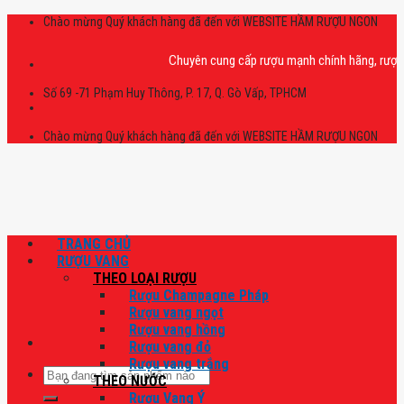
Skip
Chào mừng Quý khách hàng đã đến với WEBSITE HẦM RƯỢU NGON
to
content
Chuyên cung cấp rượu mạnh chính hãng, rượu vang 
Số 69 -71 Phạm Huy Thông, P. 17, Q. Gò Vấp, TPHCM
Chào mừng Quý khách hàng đã đến với WEBSITE HẦM RƯỢU NGON
TRANG CHỦ
RƯỢU VANG
THEO LOẠI RƯỢU
Rượu Champagne Pháp
Rượu vang ngọt
Rượu vang hồng
Rượu vang đỏ
Rượu vang trắng
Tìm
THEO NƯỚC
kiếm:
Rượu Vang Ý