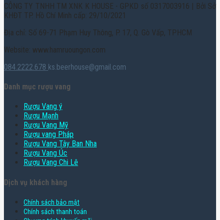
CÔNG TY TNHH TM XNK K HOUSE - GPKD số 0317003916 | Bởi Sở
KHĐT TP. Hồ Chí Minh cấp: 29/10/2021
Địa chỉ: Số 69-71 Phạm Huy Thông, P. 17, Q. Gò Vấp, TPHCM
Website: www.hamruoungon.com
084.2222.678
ks.beerhouse@gmail.com
Danh mục rượu vang
Rượu Vang ý
Rượu Mạnh
Rượu Vang Mỹ
Rượu vang Pháp
Rượu Vang Tây Ban Nha
Rượu Vang Úc
Rượu Vang Chi Lê
Dịch vụ khách hàng
Chính sách bảo mật
Chính sách thanh toán