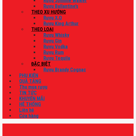
Rượu Johnnie Walker
Rượu Ballantine’s
THEO XU HƯỚNG
Rượu X.O
Rượu King Arthur
THEO LOẠI
Rượu Whisky
Rượu Gin
Rượu Vodka
Rượu Rum
Rượu Tequila
ĐẶC BIỆT
Rượu Brandy Cognac
PHỤ KIỆN
QUÀ TẶNG
Thu mua rượu
TIN TỨC
KHUYẾN MÃI
HỆ THỐNG
Liên hệ
Cửa hàng