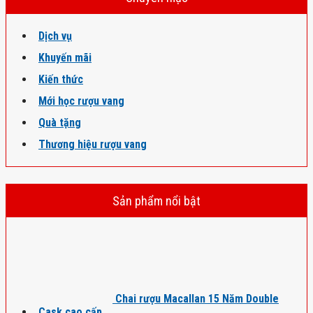
Dịch vụ
Khuyến mãi
Kiến thức
Mới học rượu vang
Quà tặng
Thương hiệu rượu vang
Sản phẩm nổi bật
Chai rượu Macallan 15 Năm Double
Cask cao cấp