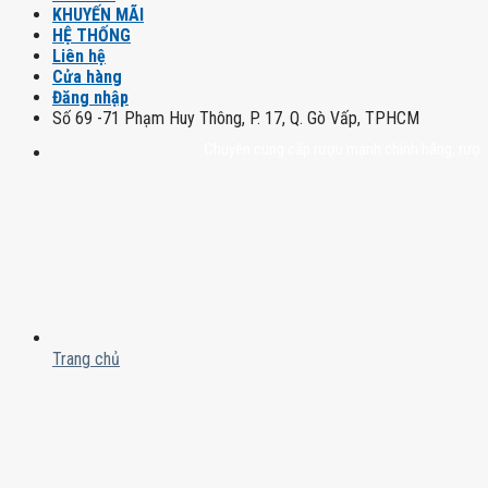
KHUYẾN MÃI
HỆ THỐNG
Liên hệ
Cửa hàng
Đăng nhập
Số 69 -71 Phạm Huy Thông, P. 17, Q. Gò Vấp, TPHCM
Chuyên cung cấp rượu mạnh chính hãng, rượu vang 
Trang chủ