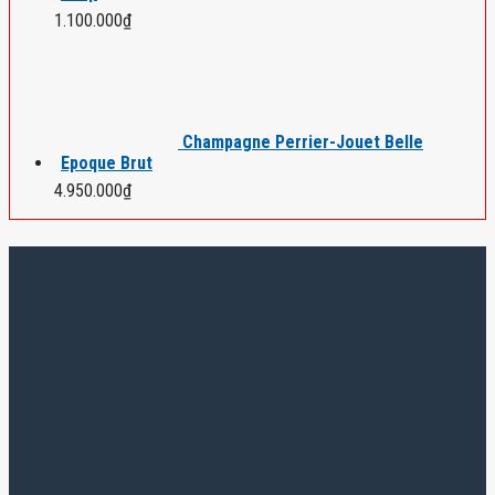
1.100.000
₫
Champagne Perrier-Jouet Belle
Epoque Brut
4.950.000
₫