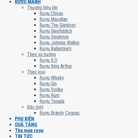
RƯỢU MẠNH
Thương hiệu lớn
Rượu Chivas
Rượu Macallan
Rượu The Glenlivet
Rượu Glenfiddich
Rượu Singleton
Rượu Johnnie Walker
Rượu Ballantine’s
Theo xu hướng
Rượu X.O
Rượu King Arthur
Theo loại
Rượu Whisky
Rượu Gin
Rượu Vodka
Rượu Rum
Rượu Tequila
Đặc biệt
Rượu Brandy Cognac
PHỤ KIỆN
QUÀ TẶNG
Thu mua rượu
TIN TỨC