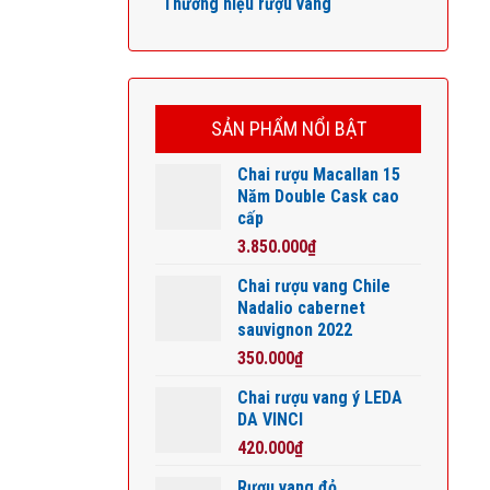
Thương hiệu rượu vang
SẢN PHẨM NỔI BẬT
Chai rượu Macallan 15
Năm Double Cask cao
cấp
3.850.000
₫
Chai rượu vang Chile
Nadalio cabernet
sauvignon 2022
350.000
₫
Chai rượu vang ý LEDA
DA VINCI
420.000
₫
Rượu vang đỏ