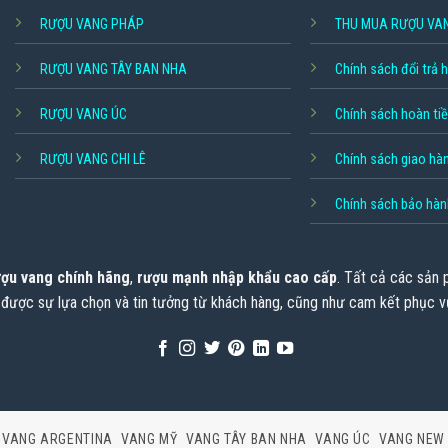
RƯỢU VANG PHÁP
THU MUA RƯỢU VA
RƯỢU VANG TÂY BAN NHA
Chính sách đổi trả 
RƯỢU VANG ÚC
Chính sách hoàn ti
RƯỢU VANG CHI LÊ
Chính sách giao hà
Chính sách bảo hàn
ợu vang chính hãng
,
rượu mạnh nhập khẩu cao cấp
. Tất cả các sản
 được sự lựa chọn và tin tưởng từ khách hàng, cũng như cam kết phục v
VANG ARGENTINA
VANG MỸ
VANG TÂY BAN NHA
VANG ÚC
VANG NEW