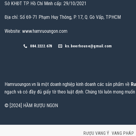
Sở KHĐT TP. Hồ Chí Minh cấp: 29/10/2021
Địa chỉ: Số 69-71 Phạm Huy Thông, P. 17, Q. Gò Vấp, TPHCM
Website: www.hamruoungon.com
084.2222.678
ks.beerhouse@gmail.com
Hamruoungon.vn
là một doanh nghiệp kinh doanh các sản phẩm về
Rư
ngạch và có đầy đủ giấy tờ theo luật định. Chúng tôi luôn mong muốn
© [2024] HẦM RƯỢU NGON
RƯỢU VANG Ý
VANG PHÁP