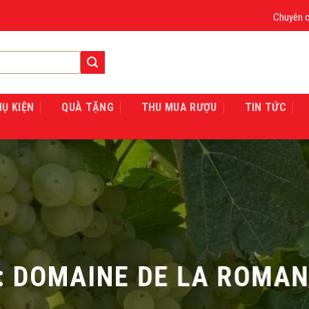
Chuyên cung cấ
HỤ KIỆN
QUÀ TẶNG
THU MUA RƯỢU
TIN TỨC
:
DOMAINE DE LA ROMAN