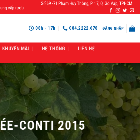
Số 69 -71 Phạm Huy Thông, P. 17, Q. Gò Vấp, TPHCM
p rượu mạnh chính hãng, rượu vang nhập khẩu cao cấp chính hãng giá rẻ số 1 
08h - 17h
084.2222.678
ĐĂNG NHẬP
KHUYẾN MÃI
HỆ THỐNG
LIÊN HỆ
ÉE-CONTI 2015