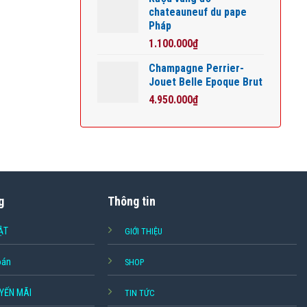
chateauneuf du pape
Pháp
1.100.000
₫
Champagne Perrier-
Jouet Belle Epoque Brut
4.950.000
₫
g
Thông tin
ẬT
GIỚI THIỆU
oán
SHOP
YẾN MÃI
TIN TỨC