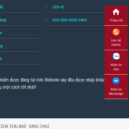
NG
LIÊN HỆ
hàng
QUÀ TẶNG RƯỢU VANG
Trang chủ
ền
Liên hệ
Hotline
ng
h
Nhắn tin
Zalo
 phẩm được đăng tải trên Website này đều được nhập khẩu chính
ụ một cách tốt nhất!
Nhắn tin
Messenger
 ZEW ZEALAND
VANG CHILE