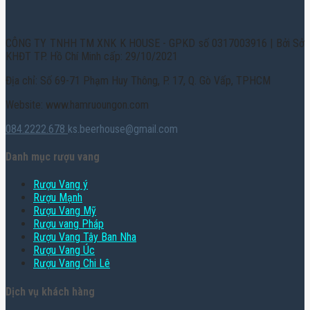
CÔNG TY TNHH TM XNK K HOUSE - GPKD số 0317003916 | Bởi Sở
KHĐT TP. Hồ Chí Minh cấp: 29/10/2021
Địa chỉ: Số 69-71 Phạm Huy Thông, P. 17, Q. Gò Vấp, TPHCM
Website: www.hamruoungon.com
084.2222.678
ks.beerhouse@gmail.com
Danh mục rượu vang
Rượu Vang ý
Rượu Mạnh
Rượu Vang Mỹ
Rượu vang Pháp
Rượu Vang Tây Ban Nha
Rượu Vang Úc
Rượu Vang Chi Lê
Dịch vụ khách hàng