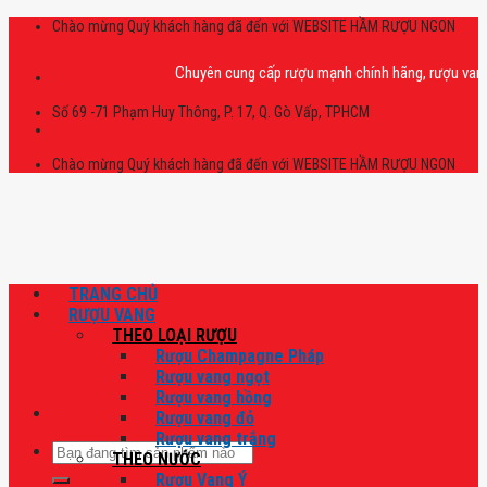
Skip
Chào mừng Quý khách hàng đã đến với WEBSITE HẦM RƯỢU NGON
to
content
Chuyên cung cấp rượu mạnh chính hãng, rượu vang nhập
Số 69 -71 Phạm Huy Thông, P. 17, Q. Gò Vấp, TPHCM
Chào mừng Quý khách hàng đã đến với WEBSITE HẦM RƯỢU NGON
TRANG CHỦ
RƯỢU VANG
THEO LOẠI RƯỢU
Rượu Champagne Pháp
Rượu vang ngọt
Rượu vang hồng
Rượu vang đỏ
Rượu vang trắng
Tìm
THEO NƯỚC
kiếm:
Rượu Vang Ý