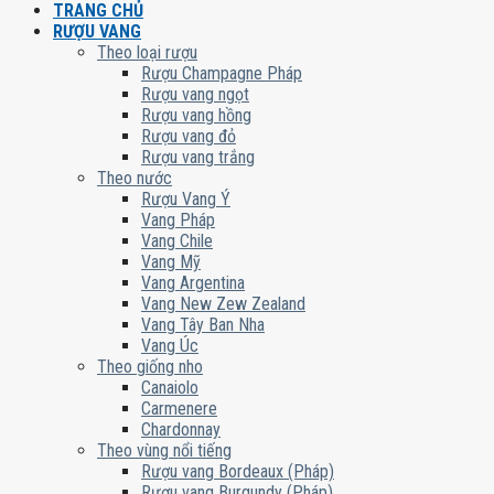
TRANG CHỦ
RƯỢU VANG
Theo loại rượu
Rượu Champagne Pháp
Rượu vang ngọt
Rượu vang hồng
Rượu vang đỏ
Rượu vang trắng
Theo nước
Rượu Vang Ý
Vang Pháp
Vang Chile
Vang Mỹ
Vang Argentina
Vang New Zew Zealand
Vang Tây Ban Nha
Vang Úc
Theo giống nho
Canaiolo
Carmenere
Chardonnay
Theo vùng nổi tiếng
Rượu vang Bordeaux (Pháp)
Rượu vang Burgundy (Pháp)