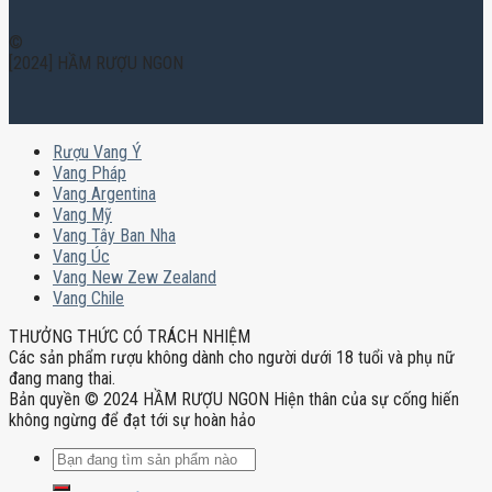
©
[2024] HẦM RƯỢU NGON
Rượu Vang Ý
Vang Pháp
Vang Argentina
Vang Mỹ
Vang Tây Ban Nha
Vang Úc
Vang New Zew Zealand
Vang Chile
THƯỞNG THỨC CÓ TRÁCH NHIỆM
Các sản phẩm rượu không dành cho người dưới 18 tuổi và phụ nữ
đang mang thai.
Bản quyền © 2024 HẦM RƯỢU NGON Hiện thân của sự cống hiến
không ngừng để đạt tới sự hoàn hảo
Tìm
kiếm: