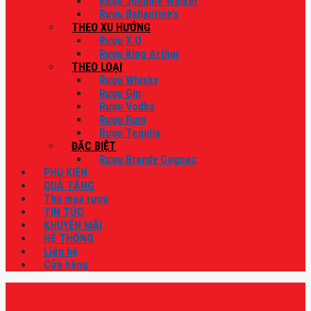
Rượu Johnnie Walker
Rượu Ballantine’s
THEO XU HƯỚNG
Rượu X.O
Rượu King Arthur
THEO LOẠI
Rượu Whisky
Rượu Gin
Rượu Vodka
Rượu Rum
Rượu Tequila
ĐẶC BIỆT
Rượu Brandy Cognac
PHỤ KIỆN
QUÀ TẶNG
Thu mua rượu
TIN TỨC
KHUYẾN MÃI
HỆ THỐNG
Liên hệ
Cửa hàng