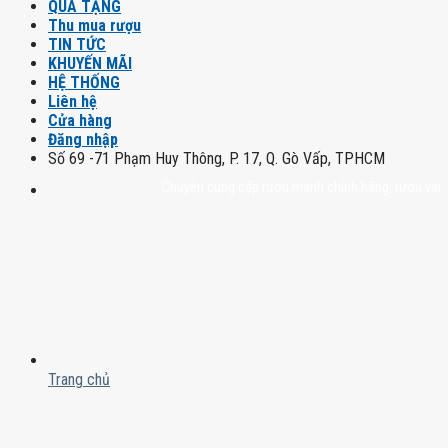
QUÀ TẶNG
Thu mua rượu
TIN TỨC
KHUYẾN MÃI
HỆ THỐNG
Liên hệ
Cửa hàng
Đăng nhập
Số 69 -71 Phạm Huy Thông, P. 17, Q. Gò Vấp, TPHCM
Chuyên cung cấp rượu mạnh chính hãng, rượu vang nhập
Trang chủ