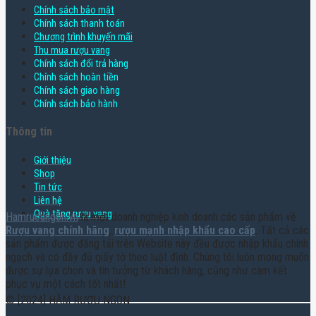
Chính sách bảo mật
Chính sách thanh toán
Chương trình khuyến mãi
Thu mua rượu vang
Chính sách đổi trả hàng
Chính sách hoàn tiền
Chính sách giao hàng
Chính sách bảo hành
Thông tin
Giới thiệu
Shop
Tin tức
Liên hệ
Quà tặng rượu vang
Hamruoungon.vn
là một doanh nghiệp kinh doanh các sản phẩm về
Rượu vang chính hãng
,
rượu mạnh nhập khẩu cao cấp
. Tất cả các
sản phẩm được đăng tải trên Website này đều được nhập khẩu chính
ngạch và có đầy đủ giấy tờ theo luật định. Chúng tôi luôn mong muốn
được sự lựa chọn và tin tưởng từ khách hàng, cũng như cam kết
phục vụ một cách tốt nhất!
© [2024] HẦM RƯỢU NGON