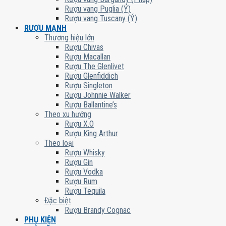
Rượu vang Puglia (Ý)
Rượu vang Tuscany (Ý)
RƯỢU MẠNH
Thương hiệu lớn
Rượu Chivas
Rượu Macallan
Rượu The Glenlivet
Rượu Glenfiddich
Rượu Singleton
Rượu Johnnie Walker
Rượu Ballantine’s
Theo xu hướng
Rượu X.O
Rượu King Arthur
Theo loại
Rượu Whisky
Rượu Gin
Rượu Vodka
Rượu Rum
Rượu Tequila
Đặc biệt
Rượu Brandy Cognac
PHỤ KIỆN