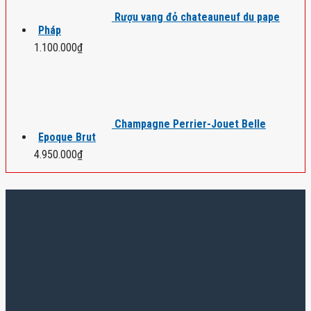
Rượu vang đỏ chateauneuf du pape
Pháp
1.100.000
₫
Champagne Perrier-Jouet Belle
Epoque Brut
4.950.000
₫