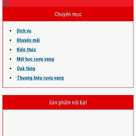
Th6
Chuyên mục
Dịch vụ
Khuyến mãi
Kiến thức
Mới học rượu vang
Quà tặng
Thương hiệu rượu vang
Sản phẩm nổi bật