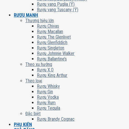
Rượu vang Puglia (Ý)
Rượu vang Tuscany (Ý)
RƯỢU MẠNH
Thương hiệu lớn
Rượu Chivas
Rượu Macallan
Rượu The Glenlivet
Rượu Glenfiddich
Rượu Singleton
Rượu Johnnie Walker
Rượu Ballantine’s
Theo xu hướng
Rượu X.O
Rượu King Arthur
Theo loại
Rượu Whisky
Rượu Gin
Rượu Vodka
Rượu Rum
Rượu Tequila
Đặc biệt
Rượu Brandy Cognac
PHỤ KIỆN