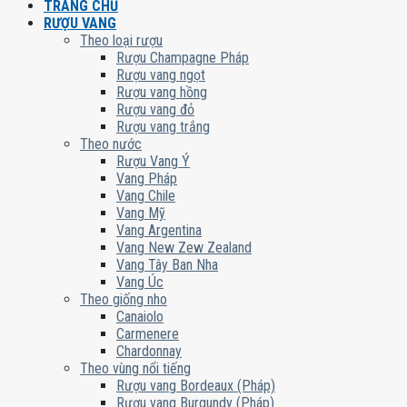
TRANG CHỦ
RƯỢU VANG
Theo loại rượu
Rượu Champagne Pháp
Rượu vang ngọt
Rượu vang hồng
Rượu vang đỏ
Rượu vang trắng
Theo nước
Rượu Vang Ý
Vang Pháp
Vang Chile
Vang Mỹ
Vang Argentina
Vang New Zew Zealand
Vang Tây Ban Nha
Vang Úc
Theo giống nho
Canaiolo
Carmenere
Chardonnay
Theo vùng nổi tiếng
Rượu vang Bordeaux (Pháp)
Rượu vang Burgundy (Pháp)