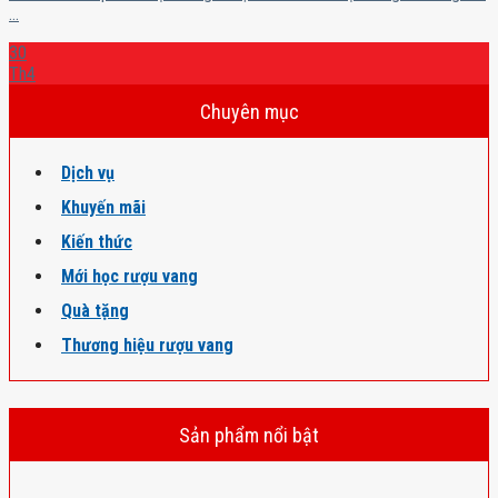
...
30
Th4
Chuyên mục
Dịch vụ
Khuyến mãi
Kiến thức
Mới học rượu vang
Quà tặng
Thương hiệu rượu vang
Sản phẩm nổi bật