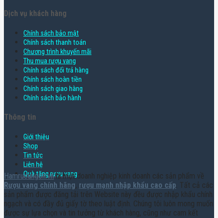
Dịch vụ khách hàng
Chính sách bảo mật
Chính sách thanh toán
Chương trình khuyến mãi
Thu mua rượu vang
Chính sách đổi trả hàng
Chính sách hoàn tiền
Chính sách giao hàng
Chính sách bảo hành
Thông tin
Giới thiệu
Shop
Tin tức
Liên hệ
Quà tặng rượu vang
Hamruoungon.vn
là một doanh nghiệp kinh doanh các sản phẩm về
Rượu vang chính hãng
,
rượu mạnh nhập khẩu cao cấp
. Tất cả các
sản phẩm được đăng tải trên Website này đều được nhập khẩu chính
ngạch và có đầy đủ giấy tờ theo luật định. Chúng tôi luôn mong muốn
được sự lựa chọn và tin tưởng từ khách hàng, cũng như cam kết