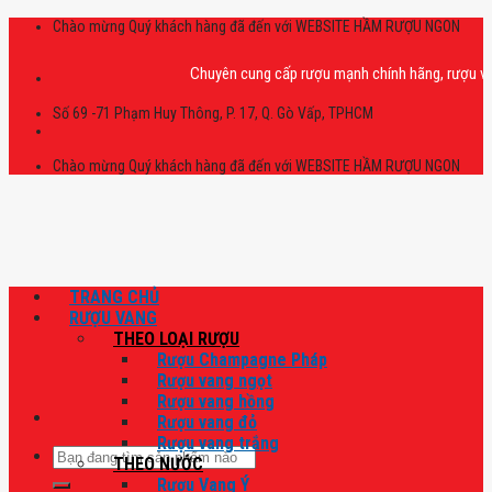
Skip
Chào mừng Quý khách hàng đã đến với WEBSITE HẦM RƯỢU NGON
to
content
Chuyên cung cấp rượu mạnh chính hãng, rượu vang nhậ
Số 69 -71 Phạm Huy Thông, P. 17, Q. Gò Vấp, TPHCM
Chào mừng Quý khách hàng đã đến với WEBSITE HẦM RƯỢU NGON
TRANG CHỦ
RƯỢU VANG
THEO LOẠI RƯỢU
Rượu Champagne Pháp
Rượu vang ngọt
Rượu vang hồng
Rượu vang đỏ
Rượu vang trắng
Tìm
THEO NƯỚC
kiếm:
Rượu Vang Ý