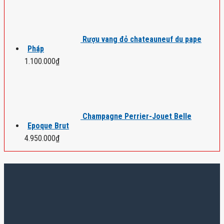
Rượu vang đỏ chateauneuf du pape
Pháp
1.100.000
₫
Champagne Perrier-Jouet Belle
Epoque Brut
4.950.000
₫