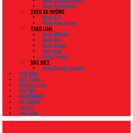
Rượu Johnnie Walker
Rượu Ballantine’s
THEO XU HƯỚNG
Rượu X.O
Rượu King Arthur
THEO LOẠI
Rượu Whisky
Rượu Gin
Rượu Vodka
Rượu Rum
Rượu Tequila
ĐẶC BIỆT
Rượu Brandy Cognac
PHỤ KIỆN
QUÀ TẶNG
Thu mua rượu
TIN TỨC
KHUYẾN MÃI
HỆ THỐNG
Liên hệ
Cửa hàng