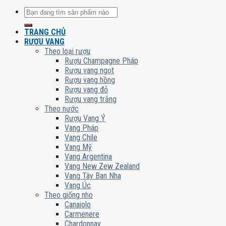
Tìm
kiếm:
TRANG CHỦ
RƯỢU VANG
Theo loại rượu
Rượu Champagne Pháp
Rượu vang ngọt
Rượu vang hồng
Rượu vang đỏ
Rượu vang trắng
Theo nước
Rượu Vang Ý
Vang Pháp
Vang Chile
Vang Mỹ
Vang Argentina
Vang New Zew Zealand
Vang Tây Ban Nha
Vang Úc
Theo giống nho
Canaiolo
Carmenere
Chardonnay