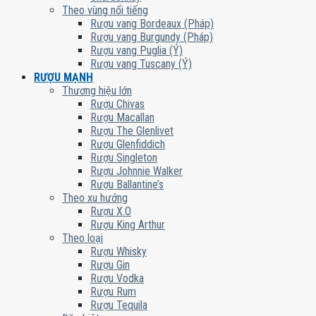
Theo vùng nổi tiếng
Rượu vang Bordeaux (Pháp)
Rượu vang Burgundy (Pháp)
Rượu vang Puglia (Ý)
Rượu vang Tuscany (Ý)
RƯỢU MẠNH
Thương hiệu lớn
Rượu Chivas
Rượu Macallan
Rượu The Glenlivet
Rượu Glenfiddich
Rượu Singleton
Rượu Johnnie Walker
Rượu Ballantine’s
Theo xu hướng
Rượu X.O
Rượu King Arthur
Theo loại
Rượu Whisky
Rượu Gin
Rượu Vodka
Rượu Rum
Rượu Tequila