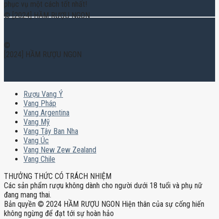
phục vụ một cách tốt nhất!
© [2024] HẦM RƯỢU NGON
©
[2024] HẦM RƯỢU NGON
Rượu Vang Ý
Vang Pháp
Vang Argentina
Vang Mỹ
Vang Tây Ban Nha
Vang Úc
Vang New Zew Zealand
Vang Chile
THƯỞNG THỨC CÓ TRÁCH NHIỆM
Các sản phẩm rượu không dành cho người dưới 18 tuổi và phụ nữ
đang mang thai.
Bản quyền © 2024 HẦM RƯỢU NGON Hiện thân của sự cống hiến
không ngừng để đạt tới sự hoàn hảo