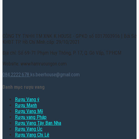
CÔNG TY TNHH TM XNK K HOUSE - GPKD số 0317003916 | Bởi Sở
KHĐT TP. Hồ Chí Minh cấp: 29/10/2021
Địa chỉ: Số 69-71 Phạm Huy Thông, P. 17, Q. Gò Vấp, TPHCM
Website: www.hamruoungon.com
084.2222.678
ks.beerhouse@gmail.com
Danh mục rượu vang
Rượu Vang ý
Rượu Mạnh
Rượu Vang Mỹ
Rượu vang Pháp
Rượu Vang Tây Ban Nha
Rượu Vang Úc
Rượu Vang Chi Lê