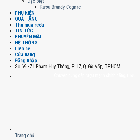
Đặc biệt
Rượu Brandy Cognac
PHỤ KIỆN
QUÀ TẶNG
Thu mua rượu
TIN TỨC
KHUYẾN MÃI
HỆ THỐNG
Liên hệ
Cửa hàng
Đăng nhập
Số 69 -71 Phạm Huy Thông, P. 17, Q. Gò Vấp, TPHCM
Chuyên cung cấp rượu mạnh chính hãng, rượu vang nhậ
Trang chủ