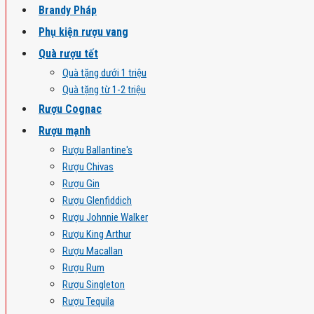
Brandy Pháp
Phụ kiện rượu vang
Quà rượu tết
Quà tặng dưới 1 triệu
Quà tặng từ 1-2 triệu
Rượu Cognac
Rượu mạnh
Rượu Ballantine's
Rượu Chivas
Rượu Gin
Rượu Glenfiddich
Rượu Johnnie Walker
Rượu King Arthur
Rượu Macallan
Rượu Rum
Rượu Singleton
Rượu Tequila