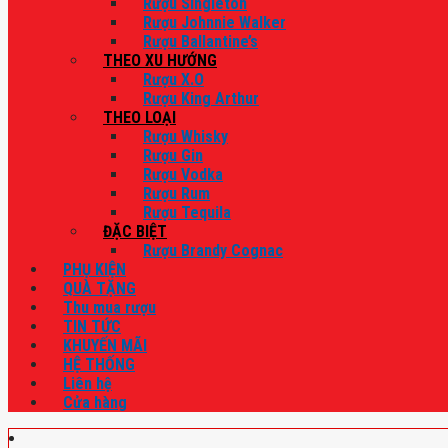
Rượu Singleton
Rượu Johnnie Walker
Rượu Ballantine’s
THEO XU HƯỚNG
Rượu X.O
Rượu King Arthur
THEO LOẠI
Rượu Whisky
Rượu Gin
Rượu Vodka
Rượu Rum
Rượu Tequila
ĐẶC BIỆT
Rượu Brandy Cognac
PHỤ KIỆN
QUÀ TẶNG
Thu mua rượu
TIN TỨC
KHUYẾN MÃI
HỆ THỐNG
Liên hệ
Cửa hàng