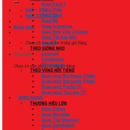
Rượu Vang Ý
08h - 17h
Vang Pháp
084.2222.678
Vang Chile
Vang Mỹ
Vang Argentina
Đăng nhập
Vang New Zew Zealand
Vang Tây Ban Nha
Chưa có sản phẩm trong giỏ hàng.
Vang Úc
THEO GIỐNG NHO
Canaiolo
Giỏ hàng
Carmenere
Chardonnay
Chưa có sản phẩm trong giỏ hàng.
THEO VÙNG NỔI TIẾNG
Rượu vang Bordeaux (Pháp)
Rượu vang Burgundy (Pháp)
Rượu vang Puglia (Ý)
Rượu vang Tuscany (Ý)
RƯỢU MẠNH
THƯƠNG HIỆU LỚN
Rượu Chivas
Rượu Macallan
Rượu The Glenlivet
Rượu Glenfiddich