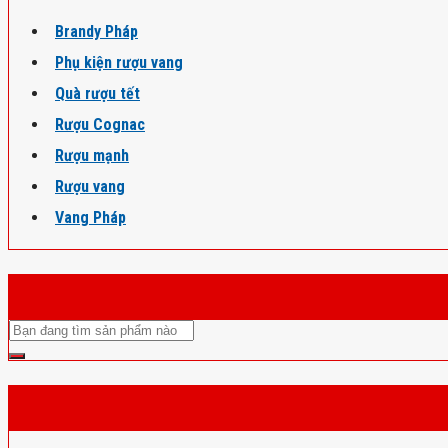
Brandy Pháp
Phụ kiện rượu vang
Quà rượu tết
Rượu Cognac
Rượu mạnh
Rượu vang
Vang Pháp