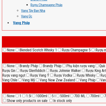
Rượu Champagne Pháp
Vang Tây Ban Nha
Vang Úc
Vang Pháp
None
Blended Scotch Whisky
1
Rượu Champagne
5
Rượu 
None
Brandy Pháp
Brandy Pháp
Phụ kiện rượu vang
Quà 
Rượu Gin
Rượu Glenfiddich
Rượu Johnnie Walker
Rượu King Ar
Rượu vang ngọt
Rượu Vang Ý
Rượu Vodka
Rượu Whisky
Rượ
Vang Chile
Vang Mỹ
Vang New Zew Zealand
Vang Pháp
Van
None
1
1.5l
1000ml
5 l
500ml
700 ML
700ml
7
Show only products on sale
In stock only