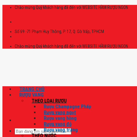
Skip
Chào mừng Quý khách hàng đã đến với WEBSITE HẦM RƯỢU NGON
to
content
Số 69 -71 Phạm Huy Thông, P. 17, Q. Gò Vấp, TPHCM
Chào mừng Quý khách hàng đã đến với WEBSITE HẦM RƯỢU NGON
TRANG CHỦ
RƯỢU VANG
THEO LOẠI RƯỢU
Rượu Champagne Pháp
Rượu vang ngọt
Rượu vang hồng
Rượu vang đỏ
Rượu vang trắng
Tìm
THEO NƯỚC
kiếm: