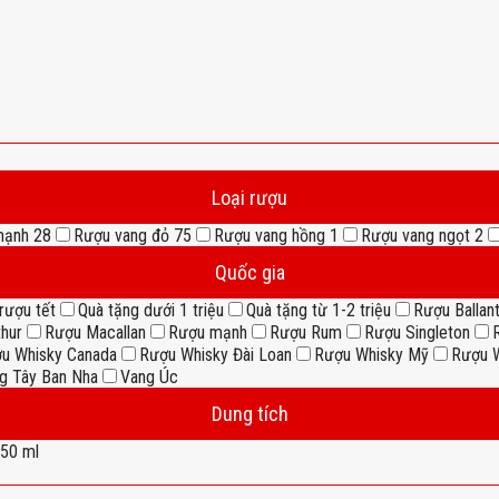
Loại rượu
mạnh
28
Rượu vang đỏ
75
Rượu vang hồng
1
Rượu vang ngọt
2
Quốc gia
rượu tết
Quà tặng dưới 1 triệu
Quà tặng từ 1-2 triệu
Rượu Ballant
thur
Rượu Macallan
Rượu mạnh
Rượu Rum
Rượu Singleton
u Whisky Canada
Rượu Whisky Đài Loan
Rượu Whisky Mỹ
Rượu W
g Tây Ban Nha
Vang Úc
Dung tích
50 ml