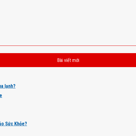
Bài viết mới
a lạnh?
ỏe
ảo Sức Khỏe?