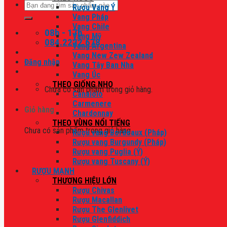
Tìm
Rượu Vang Ý
kiếm:
Vang Pháp
Vang Chile
08h - 17h
Vang Mỹ
084.2222.678
Vang Argentina
Vang New Zew Zealand
Đăng nhập
Vang Tây Ban Nha
Vang Úc
THEO GIỐNG NHO
Chưa có sản phẩm trong giỏ hàng.
Canaiolo
Carmenere
Giỏ hàng
Chardonnay
THEO VÙNG NỔI TIẾNG
Chưa có sản phẩm trong giỏ hàng.
Rượu vang Bordeaux (Pháp)
Rượu vang Burgundy (Pháp)
Rượu vang Puglia (Ý)
Rượu vang Tuscany (Ý)
RƯỢU MẠNH
THƯƠNG HIỆU LỚN
Rượu Chivas
Rượu Macallan
Rượu The Glenlivet
Rượu Glenfiddich