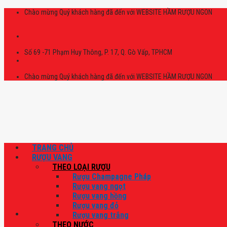
Skip
Chào mừng Quý khách hàng đã đến với WEBSITE HẦM RƯỢU NGON
to
content
Số 69 -71 Phạm Huy Thông, P. 17, Q. Gò Vấp, TPHCM
Chào mừng Quý khách hàng đã đến với WEBSITE HẦM RƯỢU NGON
TRANG CHỦ
RƯỢU VANG
THEO LOẠI RƯỢU
Rượu Champagne Pháp
Rượu vang ngọt
Rượu vang hồng
Rượu vang đỏ
Rượu vang trắng
THEO NƯỚC