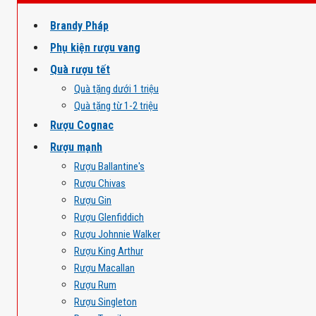
Brandy Pháp
Phụ kiện rượu vang
Quà rượu tết
Quà tặng dưới 1 triệu
Quà tặng từ 1-2 triệu
Rượu Cognac
Rượu mạnh
Rượu Ballantine's
Rượu Chivas
Rượu Gin
Rượu Glenfiddich
Rượu Johnnie Walker
Rượu King Arthur
Rượu Macallan
Rượu Rum
Rượu Singleton