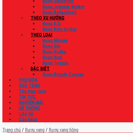
Rượu Singleton
Rượu Johnnie Walker
Rượu Ballantine’s
THEO XU HƯỚNG
Rượu X.O
Rượu King Arthur
THEO LOẠI
Rượu Whisky
Rượu Gin
Rượu Vodka
Rượu Rum
Rượu Tequila
ĐẶC BIỆT
Rượu Brandy Cognac
PHỤ KIỆN
QUÀ TẶNG
Thu mua rượu
TIN TỨC
KHUYẾN MÃI
HỆ THỐNG
Liên hệ
Cửa hàng
Trang chủ
/
Rượu vang
/
Rượu vang hồng