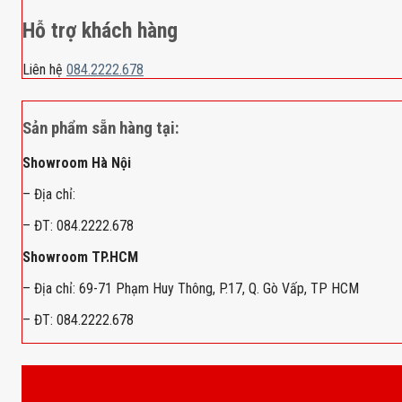
Hỗ trợ khách hàng
Liên hệ
084.2222.678
Sản phẩm sẵn hàng tại:
Showroom Hà Nội
– Địa chỉ:
– ĐT: 084.2222.678
Showroom TP.HCM
– Địa chỉ: 69-71 Phạm Huy Thông, P.17, Q. Gò Vấp, TP HCM
– ĐT: 084.2222.678