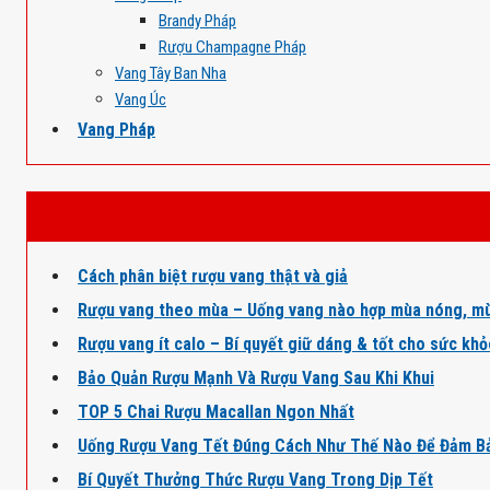
Brandy Pháp
Rượu Champagne Pháp
Vang Tây Ban Nha
Vang Úc
Vang Pháp
Cách phân biệt rượu vang thật và giả
Rượu vang theo mùa – Uống vang nào hợp mùa nóng, mù
Rượu vang ít calo – Bí quyết giữ dáng & tốt cho sức kh
Bảo Quản Rượu Mạnh Và Rượu Vang Sau Khi Khui
TOP 5 Chai Rượu Macallan Ngon Nhất
Uống Rượu Vang Tết Đúng Cách Như Thế Nào Để Đảm B
Bí Quyết Thưởng Thức Rượu Vang Trong Dịp Tết