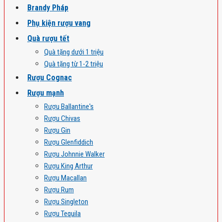
Brandy Pháp
Phụ kiện rượu vang
Quà rượu tết
Quà tặng dưới 1 triệu
Quà tặng từ 1-2 triệu
Rượu Cognac
Rượu mạnh
Rượu Ballantine's
Rượu Chivas
Rượu Gin
Rượu Glenfiddich
Rượu Johnnie Walker
Rượu King Arthur
Rượu Macallan
Rượu Rum
Rượu Singleton
Rượu Tequila