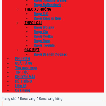
Rượu Johnnie Walker
Rượu Ballantine’s
THEO XU HƯỚNG
Rượu X.O
Rượu King Arthur
THEO LOẠI
Rượu Whisky
Rượu Gin
Rượu Vodka
Rượu Rum
Rượu Tequila
ĐẶC BIỆT
Rượu Brandy Cognac
PHỤ KIỆN
QUÀ TẶNG
Thu mua rượu
TIN TỨC
KHUYẾN MÃI
HỆ THỐNG
Liên hệ
Cửa hàng
Trang chủ
/
Rượu vang
/
Rượu vang hồng