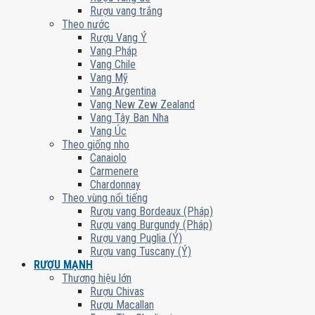
Rượu vang trắng
Theo nước
Rượu Vang Ý
Vang Pháp
Vang Chile
Vang Mỹ
Vang Argentina
Vang New Zew Zealand
Vang Tây Ban Nha
Vang Úc
Theo giống nho
Canaiolo
Carmenere
Chardonnay
Theo vùng nổi tiếng
Rượu vang Bordeaux (Pháp)
Rượu vang Burgundy (Pháp)
Rượu vang Puglia (Ý)
Rượu vang Tuscany (Ý)
RƯỢU MẠNH
Thương hiệu lớn
Rượu Chivas
Rượu Macallan