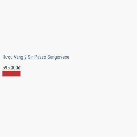
Rượu Vang ý Sir Passo Sangiovese
595.000
₫
Mua ngay