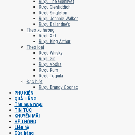
Rượu The Glenlivet
Rượu Glenfiddich
Rượu Singleton
Rượu Johnnie Walker
Rượu Ballantine’s
Theo xu hướng
Rượu X.O
Rượu King Arthur
Theo loại
Rượu Whisky
Rượu Gin
Rượu Vodka
Rượu Rum
Rượu Tequila
Đặc biệt
Rượu Brandy Cognac
PHỤ KIỆN
QUÀ TẶNG
Thu mua rượu
TIN TỨC
KHUYẾN MÃI
HỆ THỐNG
Liên hệ
Cửa hàng