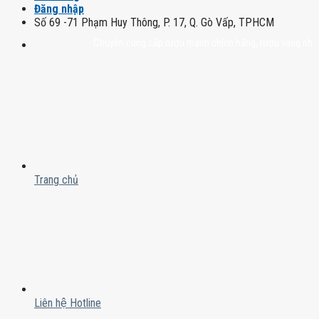
Đăng nhập
Số 69 -71 Phạm Huy Thông, P. 17, Q. Gò Vấp, TPHCM
Chuyên cung cấp rượu mạnh chính hãng, rượu vang nhập khẩu ca
Trang chủ
Liên hệ Hotline