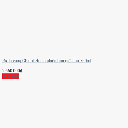
Rượu vang CF collefrisio phiên bản giới hạn 750ml
2.650.000
₫
Mua ngay