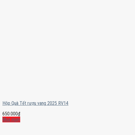
Hộp Quà Tết rượu vang 2025 RV14
650.000
₫
Mua ngay