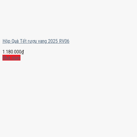
Hộp Quà Tết rượu vang 2025 RV06
1.180.000
₫
Mua ngay