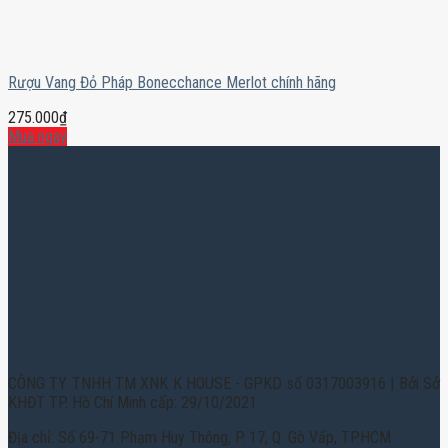
Rượu Vang Đỏ Pháp Bonecchance Merlot chính hãng
275.000
₫
Mua ngay
CÔNG TY TNHH TM XNK K HOUSE - GPKD số 0317003916 | Bởi Sở
KHĐT TP. Hồ Chí Minh cấp: 29/10/2021
Địa chỉ: Số 69-71 Phạm Huy Thông, P. 17, Q. Gò Vấp, TPHCM