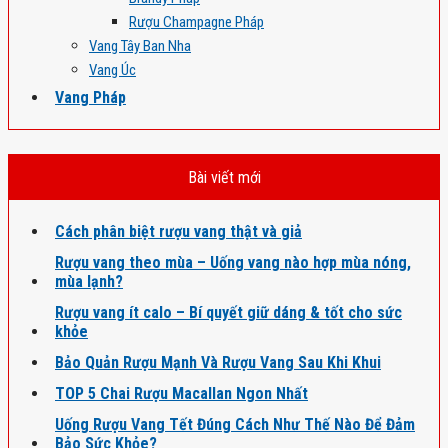
Rượu Champagne Pháp
Vang Tây Ban Nha
Vang Úc
Vang Pháp
Bài viết mới
Cách phân biệt rượu vang thật và giả
Rượu vang theo mùa – Uống vang nào hợp mùa nóng,
mùa lạnh?
Rượu vang ít calo – Bí quyết giữ dáng & tốt cho sức
khỏe
Bảo Quản Rượu Mạnh Và Rượu Vang Sau Khi Khui
TOP 5 Chai Rượu Macallan Ngon Nhất
Uống Rượu Vang Tết Đúng Cách Như Thế Nào Để Đảm
Bảo Sức Khỏe?