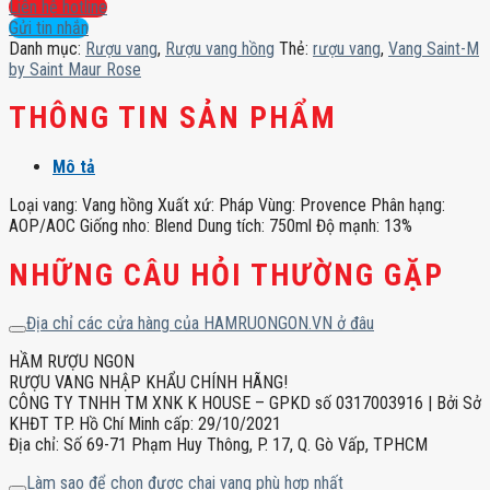
M
Liên hệ hotline
by
Gửi tin nhắn
Saint
Danh mục:
Rượu vang
,
Rượu vang hồng
Thẻ:
rượu vang
,
Vang Saint-M
Maur
by Saint Maur Rose
Rose
số
THÔNG TIN SẢN PHẨM
lượng
Mô tả
Loại vang: Vang hồng Xuất xứ: Pháp Vùng: Provence Phân hạng:
AOP/AOC Giống nho: Blend Dung tích: 750ml Độ mạnh: 13%
NHỮNG CÂU HỎI THƯỜNG GẶP
Địa chỉ các cửa hàng của HAMRUONGON.VN ở đâu
HẦM RƯỢU NGON
RƯỢU VANG NHẬP KHẨU CHÍNH HÃNG!
CÔNG TY TNHH TM XNK K HOUSE – GPKD số 0317003916 | Bởi Sở
KHĐT TP. Hồ Chí Minh cấp: 29/10/2021
Địa chỉ: Số 69-71 Phạm Huy Thông, P. 17, Q. Gò Vấp, TPHCM
Làm sao để chọn được chai vang phù hợp nhất