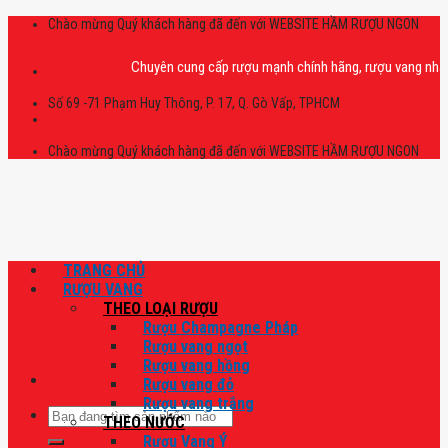
Skip
Chào mừng Quý khách hàng đã đến với WEBSITE HẦM RƯỢU NGON
to
content
Chuyên cung cấp rượu mạnh chính hãng, rượu vang nhập khẩu ca
Số 69 -71 Phạm Huy Thông, P. 17, Q. Gò Vấp, TPHCM
Chào mừng Quý khách hàng đã đến với WEBSITE HẦM RƯỢU NGON
TRANG CHỦ
RƯỢU VANG
THEO LOẠI RƯỢU
Rượu Champagne Pháp
Rượu vang ngọt
Rượu vang hồng
Rượu vang đỏ
Rượu vang trắng
Tìm
THEO NƯỚC
kiếm:
Rượu Vang Ý