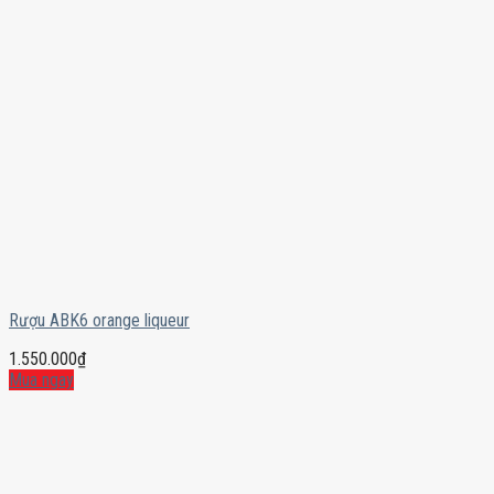
Rượu ABK6 orange liqueur
1.550.000
₫
Mua ngay