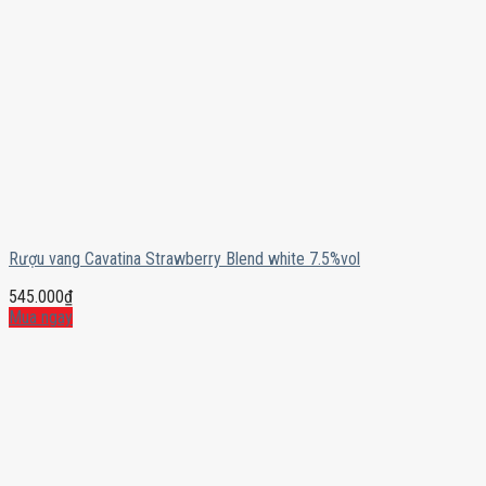
Rượu vang Cavatina Strawberry Blend white 7.5%vol
545.000
₫
Mua ngay