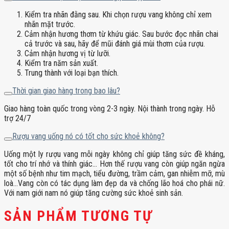
Kiểm tra nhãn đằng sau. Khi chọn rượu vang không chỉ xem
nhãn mặt trước.
Cảm nhận hương thơm từ khứu giác. Sau bước đọc nhãn chai
cả trước và sau, hãy để mũi đánh giá mùi thơm của rượu.
Cảm nhận hương vị từ lưỡi.
Kiểm tra năm sản xuất.
Trung thành với loại bạn thích.
Thời gian giao hàng trong bao lâu?
Giao hàng toàn quốc trong vòng 2-3 ngày. Nội thành trong ngày. Hỗ
trợ 24/7
Rượu vang uống nó có tốt cho sức khoẻ không?
Uống một ly rượu vang mỗi ngày không chỉ giúp tăng sức đề kháng,
tốt cho trí nhớ và thính giác… Hơn thế rượu vang còn giúp ngăn ngừa
một số bệnh như tim mạch, tiểu đường, trầm cảm, gan nhiễm mỡ, mù
loà…Vang còn có tác dụng làm đẹp da và chống lão hoá cho phái nữ.
Với nam giới nam nó giúp tăng cường sức khoẻ sinh sản.
SẢN PHẨM TƯƠNG TỰ