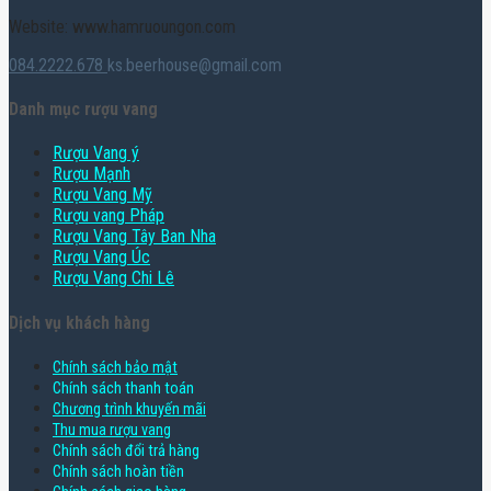
Website: www.hamruoungon.com
084.2222.678
ks.beerhouse@gmail.com
Danh mục rượu vang
Rượu Vang ý
Rượu Mạnh
Rượu Vang Mỹ
Rượu vang Pháp
Rượu Vang Tây Ban Nha
Rượu Vang Úc
Rượu Vang Chi Lê
Dịch vụ khách hàng
Chính sách bảo mật
Chính sách thanh toán
Chương trình khuyến mãi
Thu mua rượu vang
Chính sách đổi trả hàng
Chính sách hoàn tiền