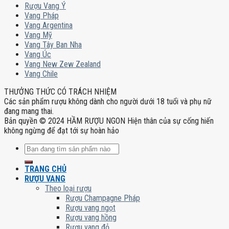
Rượu Vang Ý
Vang Pháp
Vang Argentina
Vang Mỹ
Vang Tây Ban Nha
Vang Úc
Vang New Zew Zealand
Vang Chile
THƯỞNG THỨC CÓ TRÁCH NHIỆM
Các sản phẩm rượu không dành cho người dưới 18 tuổi và phụ nữ
đang mang thai.
Bản quyền © 2024 HẦM RƯỢU NGON Hiện thân của sự cống hiến
không ngừng để đạt tới sự hoàn hảo
Tìm
kiếm:
TRANG CHỦ
RƯỢU VANG
Theo loại rượu
Rượu Champagne Pháp
Rượu vang ngọt
Rượu vang hồng
Rượu vang đỏ