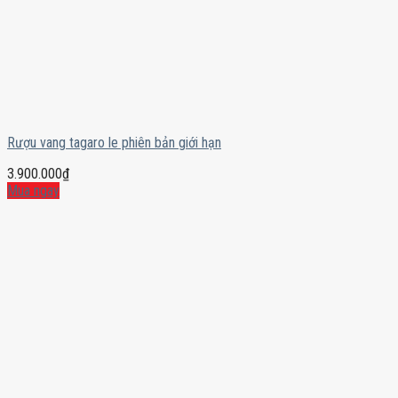
Rượu vang tagaro le phiên bản giới hạn
3.900.000
₫
Mua ngay