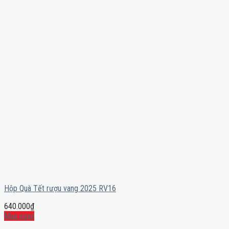
Hộp Quà Tết rượu vang 2025 RV16
640.000
₫
Mua ngay