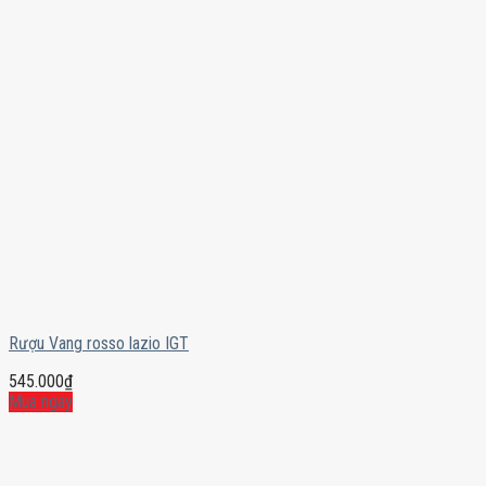
Rượu Vang rosso lazio IGT
545.000
₫
Mua ngay