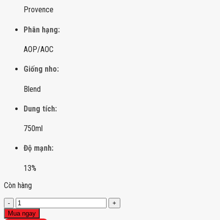
Provence
Phân hạng:
AOP/AOC
Giống nho:
Blend
Dung tích:
750ml
Độ mạnh:
13%
Còn hàng
Vang
Saint-
Mua ngay