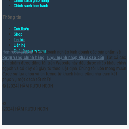
Chính sách giao hàng
Chính sách bảo hành
Thông tin
Giới thiệu
Shop
Tin tức
Liên hệ
Quà tặng rượu vang
Hamruoungon.vn
là một doanh nghiệp kinh doanh các sản phẩm về
Rượu vang chính hãng
,
rượu mạnh nhập khẩu cao cấp
. Tất cả các
sản phẩm được đăng tải trên Website này đều được nhập khẩu chính
ngạch và có đầy đủ giấy tờ theo luật định. Chúng tôi luôn mong muốn
được sự lựa chọn và tin tưởng từ khách hàng, cũng như cam kết
phục vụ một cách tốt nhất!
© [2024] HẦM RƯỢU NGON
©
[2024] HẦM RƯỢU NGON