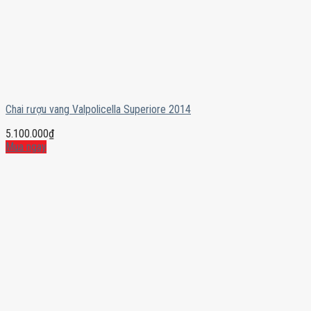
Chai rượu vang Valpolicella Superiore 2014
5.100.000
₫
Mua ngay