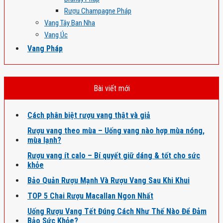
Rượu Champagne Pháp
Vang Tây Ban Nha
Vang Úc
Vang Pháp
Bài viết mới
Cách phân biệt rượu vang thật và giả
Rượu vang theo mùa – Uống vang nào hợp mùa nóng,
mùa lạnh?
Rượu vang ít calo – Bí quyết giữ dáng & tốt cho sức
khỏe
Bảo Quản Rượu Mạnh Và Rượu Vang Sau Khi Khui
TOP 5 Chai Rượu Macallan Ngon Nhất
Uống Rượu Vang Tết Đúng Cách Như Thế Nào Để Đảm
Bảo Sức Khỏe?