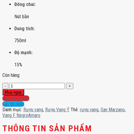
Đóng chai:
Nút bần
Dung tích:
750ml
Độ mạnh:
15%
Còn hàng
Vang
F
Mua ngay
NegroAmaro
Liên hệ hotline
số
Gửi tin nhắn
lượng
Danh mục:
Rượu vang
,
Rượu Vang Ý
Thẻ:
rượu vang
,
San Marzano
,
Vang F NegroAmaro
THÔNG TIN SẢN PHẨM