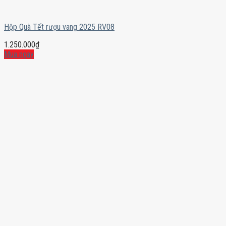
Hộp Quà Tết rượu vang 2025 RV08
1.250.000
₫
Mua ngay