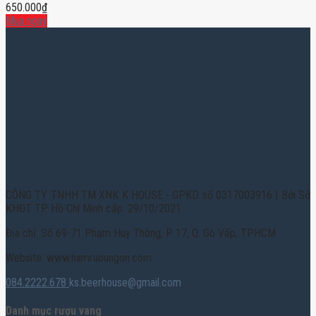
650.000
₫
Mua ngay
CÔNG TY TNHH TM XNK K HOUSE - GPKD số 0317003916 | Bởi Sở
KHĐT TP. Hồ Chí Minh cấp: 29/10/2021
Địa chỉ: Số 69-71 Phạm Huy Thông, P. 17, Q. Gò Vấp, TPHCM
Website: www.hamruoungon.com
084.2222.678
ks.beerhouse@gmail.com
Danh mục rượu vang