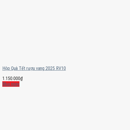
Hộp Quà Tết rượu vang 2025 RV10
1.150.000
₫
Mua ngay