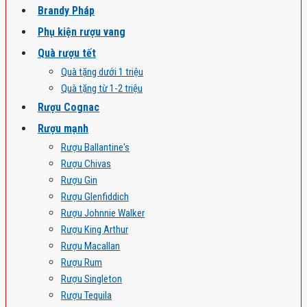
Brandy Pháp
Phụ kiện rượu vang
Quà rượu tết
Quà tặng dưới 1 triệu
Quà tặng từ 1-2 triệu
Rượu Cognac
Rượu mạnh
Rượu Ballantine's
Rượu Chivas
Rượu Gin
Rượu Glenfiddich
Rượu Johnnie Walker
Rượu King Arthur
Rượu Macallan
Rượu Rum
Rượu Singleton
Rượu Tequila