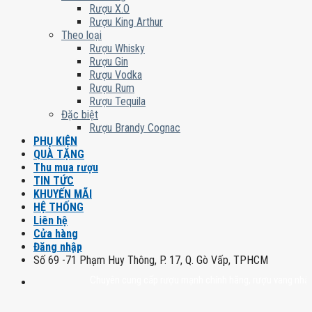
Rượu X.O
Rượu King Arthur
Theo loại
Rượu Whisky
Rượu Gin
Rượu Vodka
Rượu Rum
Rượu Tequila
Đặc biệt
Rượu Brandy Cognac
PHỤ KIỆN
QUÀ TẶNG
Thu mua rượu
TIN TỨC
KHUYẾN MÃI
HỆ THỐNG
Liên hệ
Cửa hàng
Đăng nhập
Số 69 -71 Phạm Huy Thông, P. 17, Q. Gò Vấp, TPHCM
Chuyên cung cấp rượu mạnh chính hãng, rượu vang nhập khẩu ca