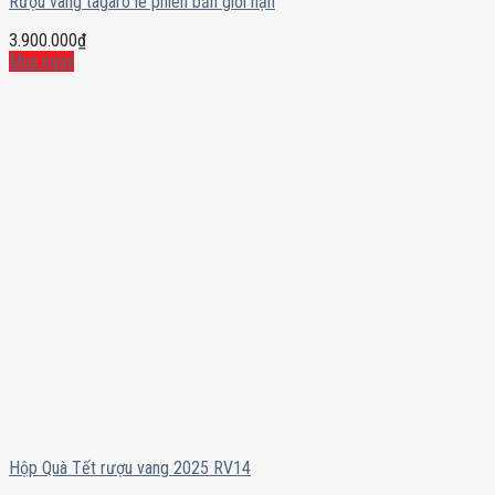
Rượu vang tagaro le phiên bản giới hạn
3.900.000
₫
Mua ngay
Hộp Quà Tết rượu vang 2025 RV14