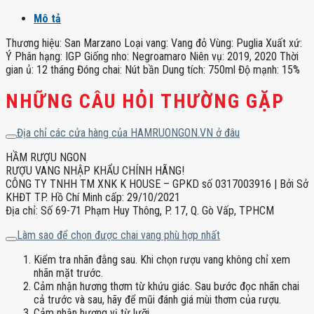
Mô tả
Thương hiệu: San Marzano Loại vang: Vang đỏ Vùng: Puglia Xuất xứ:
Ý Phân hạng: IGP Giống nho: Negroamaro Niên vụ: 2019, 2020 Thời
gian ủ: 12 tháng Đóng chai: Nút bần Dung tích: 750ml Độ mạnh: 15%
NHỮNG CÂU HỎI THƯỜNG GẶP
Địa chỉ các cửa hàng của HAMRUONGON.VN ở đâu
HẦM RƯỢU NGON
RƯỢU VANG NHẬP KHẨU CHÍNH HÃNG!
CÔNG TY TNHH TM XNK K HOUSE – GPKD số 0317003916 | Bởi Sở
KHĐT TP. Hồ Chí Minh cấp: 29/10/2021
Địa chỉ: Số 69-71 Phạm Huy Thông, P. 17, Q. Gò Vấp, TPHCM
Làm sao để chọn được chai vang phù hợp nhất
Kiểm tra nhãn đằng sau. Khi chọn rượu vang không chỉ xem
nhãn mặt trước.
Cảm nhận hương thơm từ khứu giác. Sau bước đọc nhãn chai
cả trước và sau, hãy để mũi đánh giá mùi thơm của rượu.
Cảm nhận hương vị từ lưỡi.