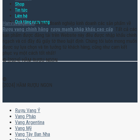
Shop
Tin tức
Liên hệ
Quà tặng rượu vang
Hamruoungon.vn
là một doanh nghiệp kinh doanh các sản phẩm về
Rượu vang chính hãng
,
rượu mạnh nhập khẩu cao cấp
. Tất cả các
sản phẩm được đăng tải trên Website này đều được nhập khẩu chính
ngạch và có đầy đủ giấy tờ theo luật định. Chúng tôi luôn mong muốn
được sự lựa chọn và tin tưởng từ khách hàng, cũng như cam kết
phục vụ một cách tốt nhất!
© [2024] HẦM RƯỢU NGON
©
[2024] HẦM RƯỢU NGON
Rượu Vang Ý
Vang Pháp
Vang Argentina
Vang Mỹ
Vang Tây Ban Nha