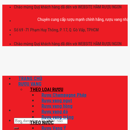
Skip
Chào mừng Quý khách hàng đã đến với WEBSITE HẦM RƯỢU NGON
to
content
Chuyên cung cấp rượu mạnh chính hãng, rượu vang nhập khẩu ca
Số 69 -71 Phạm Huy Thông, P. 17, Q. Gò Vấp, TPHCM
Chào mừng Quý khách hàng đã đến với WEBSITE HẦM RƯỢU NGON
TRANG CHỦ
RƯỢU VANG
THEO LOẠI RƯỢU
Rượu Champagne Pháp
Rượu vang ngọt
Rượu vang hồng
Rượu vang đỏ
Rượu vang trắng
Tìm
THEO NƯỚC
kiếm:
Rượu Vang Ý