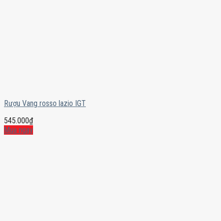
Rượu Vang rosso lazio IGT
545.000
₫
Mua ngay