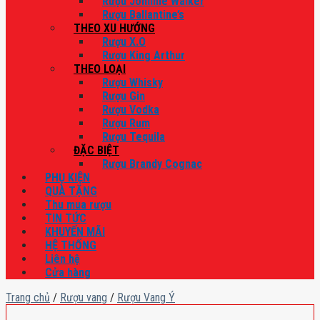
Rượu Johnnie Walker
Rượu Ballantine’s
THEO XU HƯỚNG
Rượu X.O
Rượu King Arthur
THEO LOẠI
Rượu Whisky
Rượu Gin
Rượu Vodka
Rượu Rum
Rượu Tequila
ĐẶC BIỆT
Rượu Brandy Cognac
PHỤ KIỆN
QUÀ TẶNG
Thu mua rượu
TIN TỨC
KHUYẾN MÃI
HỆ THỐNG
Liên hệ
Cửa hàng
Trang chủ
/
Rượu vang
/
Rượu Vang Ý