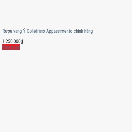
Rượu vang Ý Collefrisio Appassimento chính hãng
1.250.000
₫
Mua ngay