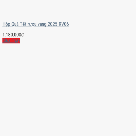
Hộp Quà Tết rượu vang 2025 RV06
1.180.000
₫
Mua ngay