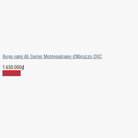
Rượu vang đỏ Semis Montepulciano d’Abruzzo DOC
1.650.000
₫
Mua ngay