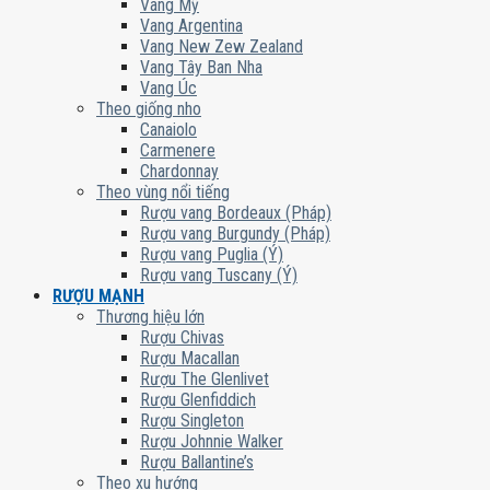
Vang Mỹ
Vang Argentina
Vang New Zew Zealand
Vang Tây Ban Nha
Vang Úc
Theo giống nho
Canaiolo
Carmenere
Chardonnay
Theo vùng nổi tiếng
Rượu vang Bordeaux (Pháp)
Rượu vang Burgundy (Pháp)
Rượu vang Puglia (Ý)
Rượu vang Tuscany (Ý)
RƯỢU MẠNH
Thương hiệu lớn
Rượu Chivas
Rượu Macallan
Rượu The Glenlivet
Rượu Glenfiddich
Rượu Singleton
Rượu Johnnie Walker
Rượu Ballantine’s
Theo xu hướng