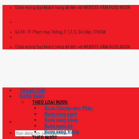
Skip
Chào mừng Quý khách hàng đã đến với WEBSITE HẦM RƯỢU NGON
to
content
Số 69 -71 Phạm Huy Thông, P. 17, Q. Gò Vấp, TPHCM
Chào mừng Quý khách hàng đã đến với WEBSITE HẦM RƯỢU NGON
TRANG CHỦ
RƯỢU VANG
THEO LOẠI RƯỢU
Rượu Champagne Pháp
Rượu vang ngọt
Rượu vang hồng
Rượu vang đỏ
Rượu vang trắng
Tìm
THEO NƯỚC
kiếm: