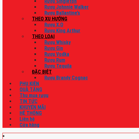
Rượu Singleton
Rượu Johnnie Walker
Rượu Ballantine’s
THEO XU HƯỚNG
Rượu X.O
Rượu King Arthur
THEO LOẠI
Rượu Whisky
Rượu Gin
Rượu Vodka
Rượu Rum
Rượu Tequila
ĐẶC BIỆT
Rượu Brandy Cognac
PHỤ KIỆN
QUÀ TẶNG
Thu mua rượu
TIN TỨC
KHUYẾN MÃI
HỆ THỐNG
Liên hệ
Cửa hàng