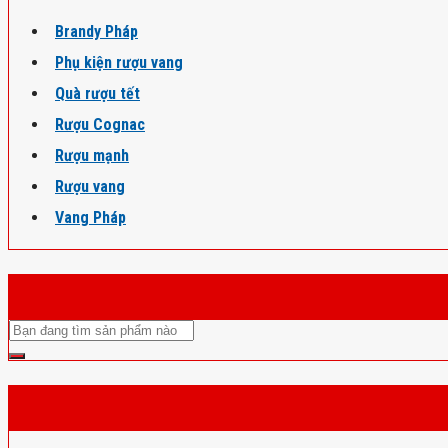
Brandy Pháp
Phụ kiện rượu vang
Quà rượu tết
Rượu Cognac
Rượu mạnh
Rượu vang
Vang Pháp