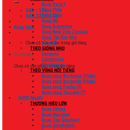
Rượu Vang Ý
08h - 17h
Vang Pháp
084.2222.678
Vang Chile
Vang Mỹ
Vang Argentina
Đăng nhập
Vang New Zew Zealand
Vang Tây Ban Nha
Chưa có sản phẩm trong giỏ hàng.
Vang Úc
THEO GIỐNG NHO
Canaiolo
Giỏ hàng
Carmenere
Chardonnay
Chưa có sản phẩm trong giỏ hàng.
THEO VÙNG NỔI TIẾNG
Rượu vang Bordeaux (Pháp)
Rượu vang Burgundy (Pháp)
Rượu vang Puglia (Ý)
Rượu vang Tuscany (Ý)
RƯỢU MẠNH
THƯƠNG HIỆU LỚN
Rượu Chivas
Rượu Macallan
Rượu The Glenlivet
Rượu Glenfiddich