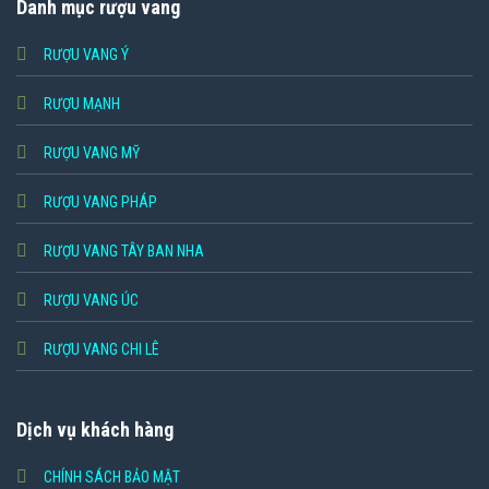
Danh mục rượu vang
RƯỢU VANG Ý
RƯỢU MẠNH
RƯỢU VANG MỸ
RƯỢU VANG PHÁP
RƯỢU VANG TÂY BAN NHA
RƯỢU VANG ÚC
RƯỢU VANG CHI LÊ
Dịch vụ khách hàng
CHÍNH SÁCH BẢO MẬT