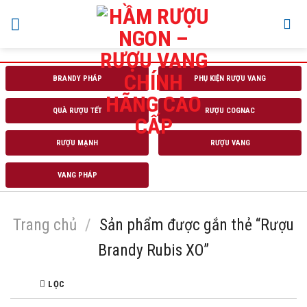
Skip
to
content
BRANDY PHÁP
PHỤ KIỆN RƯỢU VANG
QUÀ RƯỢU TẾT
RƯỢU COGNAC
RƯỢU MẠNH
RƯỢU VANG
VANG PHÁP
Trang chủ
/
Sản phẩm được gắn thẻ “Rượu
Brandy Rubis XO”
LỌC