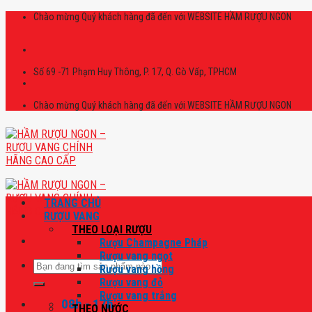
Skip
Chào mừng Quý khách hàng đã đến với WEBSITE HẦM RƯỢU NGON
to
content
Số 69 -71 Phạm Huy Thông, P. 17, Q. Gò Vấp, TPHCM
Chào mừng Quý khách hàng đã đến với WEBSITE HẦM RƯỢU NGON
TRANG CHỦ
RƯỢU VANG
THEO LOẠI RƯỢU
Rượu Champagne Pháp
Rượu vang ngọt
Tìm
Rượu vang hồng
kiếm:
Rượu vang đỏ
Rượu vang trắng
08h - 17h
THEO NƯỚC