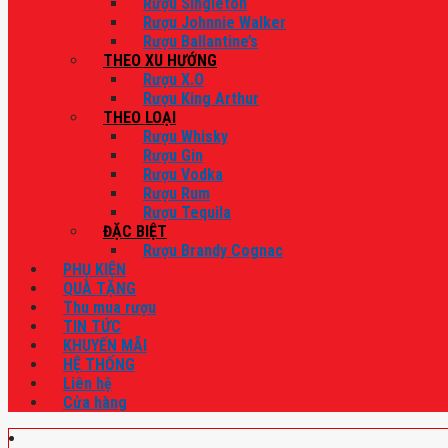
Rượu Singleton
Rượu Johnnie Walker
Rượu Ballantine’s
THEO XU HƯỚNG
Rượu X.O
Rượu King Arthur
THEO LOẠI
Rượu Whisky
Rượu Gin
Rượu Vodka
Rượu Rum
Rượu Tequila
ĐẶC BIỆT
Rượu Brandy Cognac
PHỤ KIỆN
QUÀ TẶNG
Thu mua rượu
TIN TỨC
KHUYẾN MÃI
HỆ THỐNG
Liên hệ
Cửa hàng