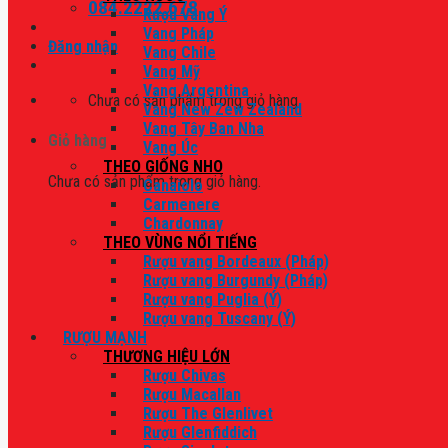
084.2222.678
Rượu Vang Ý
Vang Pháp
Đăng nhập
Vang Chile
Vang Mỹ
Vang Argentina
Chưa có sản phẩm trong giỏ hàng.
Vang New Zew Zealand
Vang Tây Ban Nha
Giỏ hàng
Vang Úc
THEO GIỐNG NHO
Chưa có sản phẩm trong giỏ hàng.
Canaiolo
Carmenere
Chardonnay
THEO VÙNG NỔI TIẾNG
Rượu vang Bordeaux (Pháp)
Rượu vang Burgundy (Pháp)
Rượu vang Puglia (Ý)
Rượu vang Tuscany (Ý)
RƯỢU MẠNH
THƯƠNG HIỆU LỚN
Rượu Chivas
Rượu Macallan
Rượu The Glenlivet
Rượu Glenfiddich