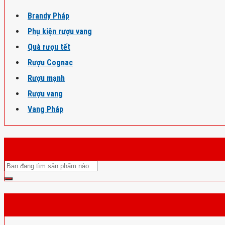
Brandy Pháp
Phụ kiện rượu vang
Quà rượu tết
Rượu Cognac
Rượu mạnh
Rượu vang
Vang Pháp