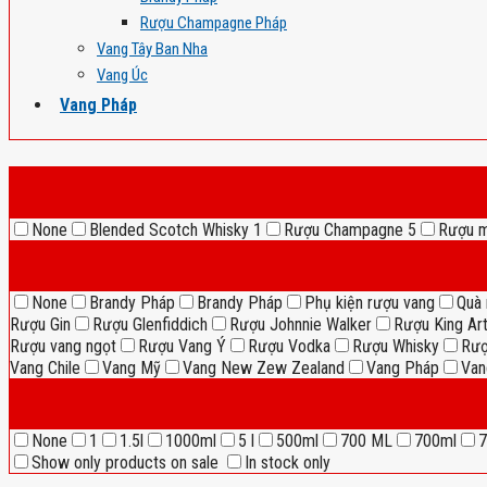
Rượu Champagne Pháp
Vang Tây Ban Nha
Vang Úc
Vang Pháp
None
Blended Scotch Whisky
1
Rượu Champagne
5
Rượu 
None
Brandy Pháp
Brandy Pháp
Phụ kiện rượu vang
Quà 
Rượu Gin
Rượu Glenfiddich
Rượu Johnnie Walker
Rượu King Ar
Rượu vang ngọt
Rượu Vang Ý
Rượu Vodka
Rượu Whisky
Rượ
Vang Chile
Vang Mỹ
Vang New Zew Zealand
Vang Pháp
Van
None
1
1.5l
1000ml
5 l
500ml
700 ML
700ml
7
Show only products on sale
In stock only