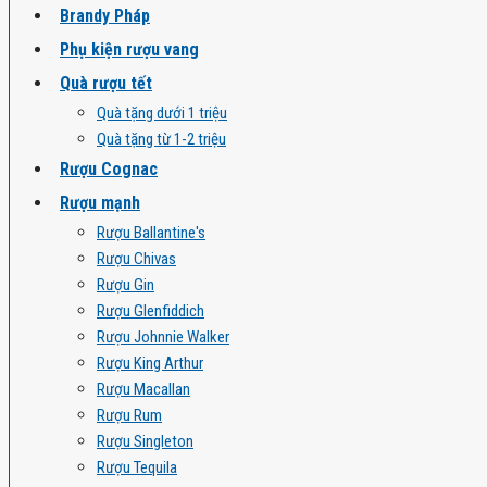
Brandy Pháp
Phụ kiện rượu vang
Quà rượu tết
Quà tặng dưới 1 triệu
Quà tặng từ 1-2 triệu
Rượu Cognac
Rượu mạnh
Rượu Ballantine's
Rượu Chivas
Rượu Gin
Rượu Glenfiddich
Rượu Johnnie Walker
Rượu King Arthur
Rượu Macallan
Rượu Rum
Rượu Singleton
Rượu Tequila