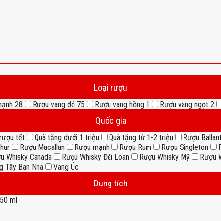
Loại rượu
mạnh
28
Rượu vang đỏ
75
Rượu vang hồng
1
Rượu vang ngọt
2
Quốc gia
rượu tết
Quà tặng dưới 1 triệu
Quà tặng từ 1-2 triệu
Rượu Ballant
thur
Rượu Macallan
Rượu mạnh
Rượu Rum
Rượu Singleton
u Whisky Canada
Rượu Whisky Đài Loan
Rượu Whisky Mỹ
Rượu W
g Tây Ban Nha
Vang Úc
Dung tích
50 ml