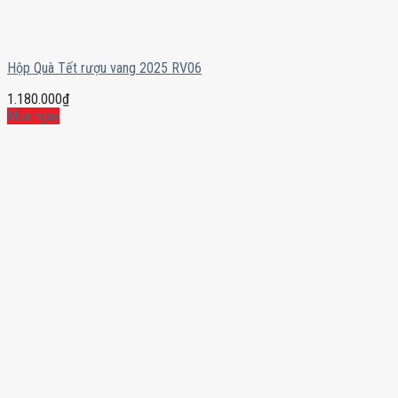
Hộp Quà Tết rượu vang 2025 RV06
1.180.000
₫
Mua ngay