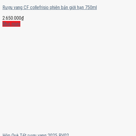
Rượu vang CF collefrisio phiên bản giới hạn 750ml
2.650.000
₫
Mua ngay
Hộp Quà Tết rượu vang 2025 RV02