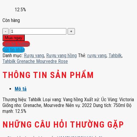
12.5%
Còn hàng
Tahbilk
Grenache
Mua ngay
Mourvedre
Liên hệ hotline
Rose
Gửi tin nhắn
số
Danh mục:
Rượu vang
,
Rượu vang hồng
Thẻ:
rượu vang
,
Tahbilk
,
lượng
Tahbilk Grenache Mourvedre Rose
THÔNG TIN SẢN PHẨM
Mô tả
Thương hiệu: Tahbilk Loại vang: Vang hồng Xuất xứ: Úc Vùng: Victoria
Giống nho: Grenache, Mourvedre Niên vụ: 2022 Dung tích: 750ml Độ
mạnh: 12.5%
NHỮNG CÂU HỎI THƯỜNG GẶP