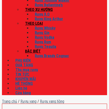
Rượu Johnnie Walker
Rượu Ballantine’s
THEO XU HƯỚNG
Rượu X.O
Rượu King Arthur
THEO LOẠI
Rượu Whisky
Rượu Gin
Rượu Vodka
Rượu Rum
Rượu Tequila
ĐẶC BIỆT
Rượu Brandy Cognac
PHỤ KIỆN
QUÀ TẶNG
Thu mua rượu
TIN TỨC
KHUYẾN MÃI
HỆ THỐNG
Liên hệ
Cửa hàng
Trang chủ
/
Rượu vang
/
Rượu vang hồng