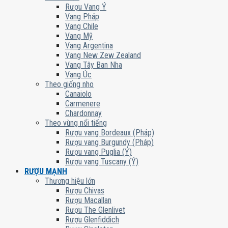
Rượu Vang Ý
Vang Pháp
Vang Chile
Vang Mỹ
Vang Argentina
Vang New Zew Zealand
Vang Tây Ban Nha
Vang Úc
Theo giống nho
Canaiolo
Carmenere
Chardonnay
Theo vùng nổi tiếng
Rượu vang Bordeaux (Pháp)
Rượu vang Burgundy (Pháp)
Rượu vang Puglia (Ý)
Rượu vang Tuscany (Ý)
RƯỢU MẠNH
Thương hiệu lớn
Rượu Chivas
Rượu Macallan
Rượu The Glenlivet
Rượu Glenfiddich