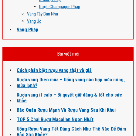
Rượu Champagne Pháp
Vang Tây Ban Nha
Vang Úc
Vang Pháp
Bài viết mới
Cách phân biệt rượu vang thật và giả
Rượu vang theo mùa – Uống vang nào hợp mùa nóng,
mùa lạnh?
Rượu vang ít calo – Bí quyết giữ dáng & tốt cho sức
khỏe
Bảo Quản Rượu Mạnh Và Rượu Vang Sau Khi Khui
TOP 5 Chai Rượu Macallan Ngon Nhất
Uống Rượu Vang Tết Đúng Cách Như Thế Nào Để Đảm
Bảo Sức Khỏe?