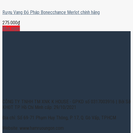
Rượu Vang Đỏ Pháp Bonecchance Merlot chính hãng
275.000
₫
Mua ngay
CÔNG TY TNHH TM XNK K HOUSE - GPKD số 0317003916 | Bởi Sở
KHĐT TP. Hồ Chí Minh cấp: 29/10/2021
Địa chỉ: Số 69-71 Phạm Huy Thông, P. 17, Q. Gò Vấp, TPHCM
Website: www.hamruoungon.com