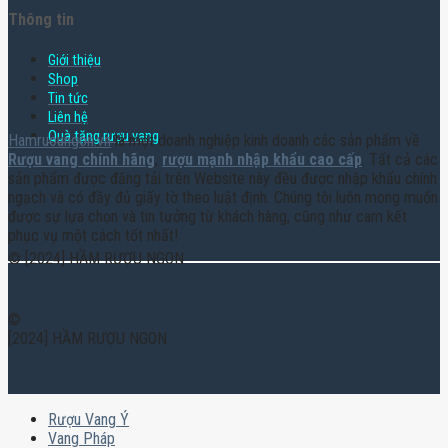
Thông tin
Giới thiệu
Shop
Tin tức
Liên hệ
Quà tặng rượu vang
Hamruoungon.vn
là một doanh nghiệp kinh doanh các sản phẩm về
Rượu vang chính hãng
,
rượu mạnh nhập khẩu cao cấp
. Tất cả các
sản phẩm được đăng tải trên Website này đều được nhập khẩu chính
ngạch và có đầy đủ giấy tờ theo luật định. Chúng tôi luôn mong muốn
được sự lựa chọn và tin tưởng từ khách hàng, cũng như cam kết
phục vụ một cách tốt nhất!
© [2024] HẦM RƯỢU NGON
©
[2024] HẦM RƯỢU NGON
Rượu Vang Ý
Vang Pháp