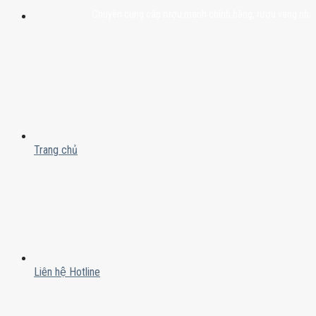
Chuyên cung cấp rượu mạnh chính hãng, rượu vang nhập khẩu cao
Trang chủ
Liên hệ Hotline