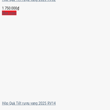
1.750.000
₫
Mua ngay
Hộp Quà Tết rượu vang 2025 RV14