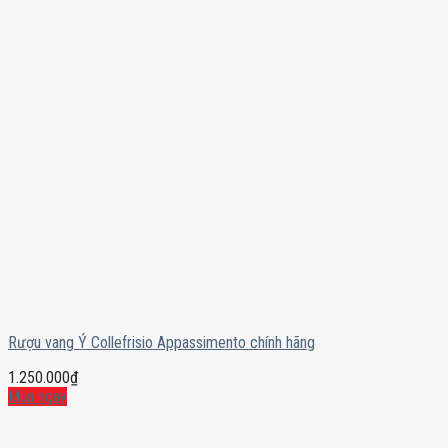
Rượu vang Ý Collefrisio Appassimento chính hãng
1.250.000
₫
Mua ngay