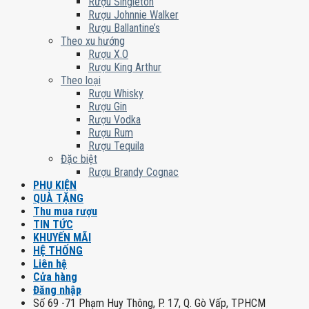
Rượu Singleton
Rượu Johnnie Walker
Rượu Ballantine’s
Theo xu hướng
Rượu X.O
Rượu King Arthur
Theo loại
Rượu Whisky
Rượu Gin
Rượu Vodka
Rượu Rum
Rượu Tequila
Đặc biệt
Rượu Brandy Cognac
PHỤ KIỆN
QUÀ TẶNG
Thu mua rượu
TIN TỨC
KHUYẾN MÃI
HỆ THỐNG
Liên hệ
Cửa hàng
Đăng nhập
Số 69 -71 Phạm Huy Thông, P. 17, Q. Gò Vấp, TPHCM