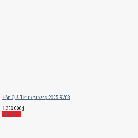
Hộp Quà Tết rượu vang 2025 RV08
1.250.000
₫
Mua ngay