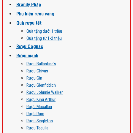
Brandy Pháp
Phụ kiện rượu vang
Quà rượu tết
Quà tặng dưới 1 triệu
Quà tặng từ 1-2 triệu
Rượu Cognac
Rượu mạnh
Rượu Ballantine's
Rượu Chivas
Rượu Gin
Rượu Glenfiddich
Rượu Johnnie Walker
Rượu King Arthur
Rượu Macallan
Rượu Rum
Rượu Singleton
Rượu Tequila