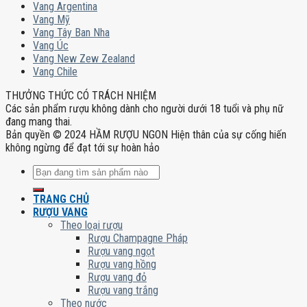
Vang Argentina
Vang Mỹ
Vang Tây Ban Nha
Vang Úc
Vang New Zew Zealand
Vang Chile
THƯỞNG THỨC CÓ TRÁCH NHIỆM
Các sản phẩm rượu không dành cho người dưới 18 tuổi và phụ nữ
đang mang thai.
Bản quyền © 2024 HẦM RƯỢU NGON Hiện thân của sự cống hiến
không ngừng để đạt tới sự hoàn hảo
Tìm
kiếm:
TRANG CHỦ
RƯỢU VANG
Theo loại rượu
Rượu Champagne Pháp
Rượu vang ngọt
Rượu vang hồng
Rượu vang đỏ
Rượu vang trắng
Theo nước