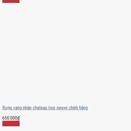
Mua ngay
Rượu vang pháp chateau tour neuve chính hãng
650.000
₫
Mua ngay