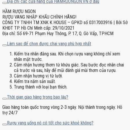
Địa chỉ các cửa hàng của HAMRUONGON.VN ở đâu
HẦM RƯỢU NGON
RƯỢU VANG NHẬP KHẨU CHÍNH HÃNG!
CÔNG TY TNHH TM XNK K HOUSE – GPKD số 0317003916 | Bởi Sở
KHĐT TP. Hồ Chí Minh cấp: 29/10/2021
Địa chỉ: Số 69-71 Phạm Huy Thông, P. 17, Q. Gò Vấp, TPHCM
Làm sao để chọn được chai vang phù hợp nhất
Kiểm tra nhãn đằng sau. Khi chọn rượu vang không chỉ xem
nhãn mặt trước.
Cảm nhận hương thơm từ khứu giác. Sau bước đọc nhãn chai
cả trước và sau, hãy để mũi đánh giá mùi thơm của rượu.
Cảm nhận hương vị từ lưỡi.
Kiểm tra năm sản xuất.
Trung thành với loại bạn thích.
Thời gian giao hàng trong bao lâu?
Giao hàng toàn quốc trong vòng 2-3 ngày. Nội thành trong ngày. Hỗ
trợ 24/7
Rượu vang uống nó có tốt cho sức khoẻ không?