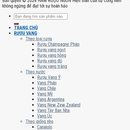
Bản quyền © 2024 HẦM RƯỢU NGON Hiện thân của sự cống hiến
không ngừng để đạt tới sự hoàn hảo
Tìm
kiếm:
TRANG CHỦ
RƯỢU VANG
Theo loại rượu
Rượu Champagne Pháp
Rượu vang ngọt
Rượu vang hồng
Rượu vang đỏ
Rượu vang trắng
Theo nước
Rượu Vang Ý
Vang Pháp
Vang Chile
Vang Mỹ
Vang Argentina
Vang New Zew Zealand
Vang Tây Ban Nha
Vang Úc
Theo giống nho
Canaiolo