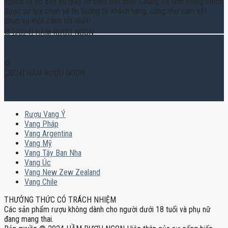
ngạch và có đầy đủ giấy tờ theo luật định. Chúng tôi luôn mong muốn
được sự lựa chọn và tin tưởng từ khách hàng, cũng như cam kết
phục vụ một cách tốt nhất!
© [2024] HẦM RƯỢU NGON
©
[2024] HẦM RƯỢU NGON
Rượu Vang Ý
Vang Pháp
Vang Argentina
Vang Mỹ
Vang Tây Ban Nha
Vang Úc
Vang New Zew Zealand
Vang Chile
THƯỞNG THỨC CÓ TRÁCH NHIỆM
Các sản phẩm rượu không dành cho người dưới 18 tuổi và phụ nữ
đang mang thai.