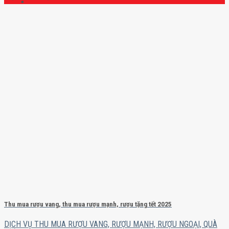
Thu mua rượu vang, thu mua rượu mạnh, rượu tặng tết 2025
DỊCH VỤ THU MUA RƯỢU VANG, RƯỢU MẠNH, RƯỢU NGOẠI, QUÀ