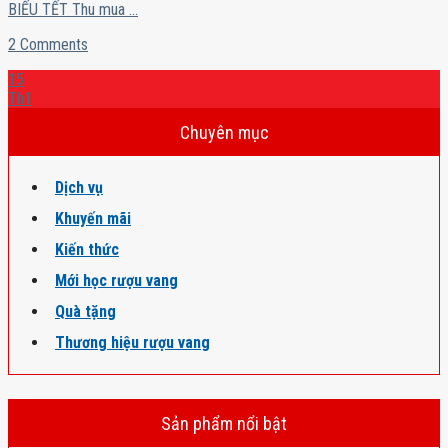
BIẾU TẾT Thu mua ...
2 Comments
15
Th1
Chuyên mục
Dịch vụ
Khuyến mãi
Kiến thức
Mới học rượu vang
Quà tặng
Thương hiệu rượu vang
Sản phẩm nổi bật