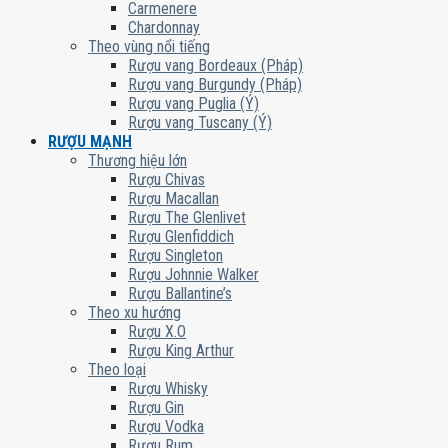
Carmenere
Chardonnay
Theo vùng nổi tiếng
Rượu vang Bordeaux (Pháp)
Rượu vang Burgundy (Pháp)
Rượu vang Puglia (Ý)
Rượu vang Tuscany (Ý)
RƯỢU MẠNH
Thương hiệu lớn
Rượu Chivas
Rượu Macallan
Rượu The Glenlivet
Rượu Glenfiddich
Rượu Singleton
Rượu Johnnie Walker
Rượu Ballantine’s
Theo xu hướng
Rượu X.O
Rượu King Arthur
Theo loại
Rượu Whisky
Rượu Gin
Rượu Vodka
Rượu Rum