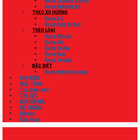
Rượu Johnnie Walker
Rượu Ballantine’s
THEO XU HƯỚNG
Rượu X.O
Rượu King Arthur
THEO LOẠI
Rượu Whisky
Rượu Gin
Rượu Vodka
Rượu Rum
Rượu Tequila
ĐẶC BIỆT
Rượu Brandy Cognac
PHỤ KIỆN
QUÀ TẶNG
Thu mua rượu
TIN TỨC
KHUYẾN MÃI
HỆ THỐNG
Liên hệ
Cửa hàng