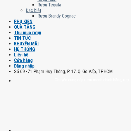
Rượu Tequila
Đặc biệt
Rượu Brandy Cognac
PHỤ KIỆN
QUÀ TẶNG
Thu mua rượu
TIN TỨC
KHUYẾN MÃI
HỆ THỐNG
Liên hệ
Cửa hàng
Đăng nhập
Số 69 -71 Phạm Huy Thông, P. 17, Q. Gò Vấp, TPHCM
Chuyên cung cấp rượu mạnh chính hãng, rượu vang 