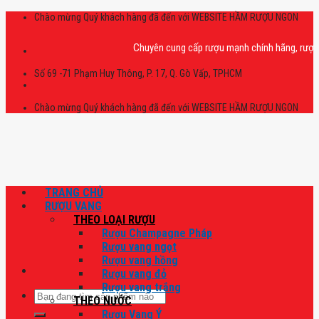
Skip
Chào mừng Quý khách hàng đã đến với WEBSITE HẦM RƯỢU NGON
to
content
Chuyên cung cấp rượu mạnh chính hãng, rượu vang 
Số 69 -71 Phạm Huy Thông, P. 17, Q. Gò Vấp, TPHCM
Chào mừng Quý khách hàng đã đến với WEBSITE HẦM RƯỢU NGON
TRANG CHỦ
RƯỢU VANG
THEO LOẠI RƯỢU
Rượu Champagne Pháp
Rượu vang ngọt
Rượu vang hồng
Rượu vang đỏ
Rượu vang trắng
Tìm
THEO NƯỚC
kiếm:
Rượu Vang Ý