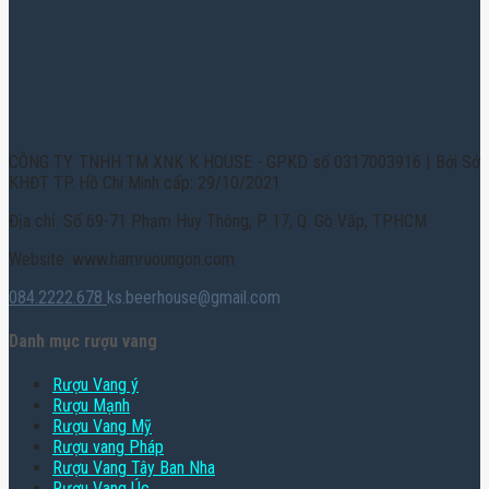
CÔNG TY TNHH TM XNK K HOUSE - GPKD số 0317003916 | Bởi Sở
KHĐT TP. Hồ Chí Minh cấp: 29/10/2021
Địa chỉ: Số 69-71 Phạm Huy Thông, P. 17, Q. Gò Vấp, TPHCM
Website: www.hamruoungon.com
084.2222.678
ks.beerhouse@gmail.com
Danh mục rượu vang
Rượu Vang ý
Rượu Mạnh
Rượu Vang Mỹ
Rượu vang Pháp
Rượu Vang Tây Ban Nha
Rượu Vang Úc