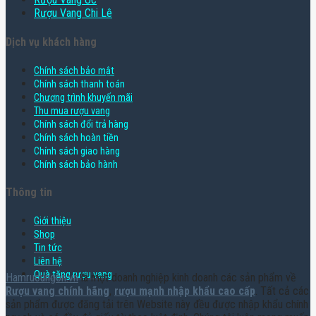
Rượu Vang Chi Lê
Dịch vụ khách hàng
Chính sách bảo mật
Chính sách thanh toán
Chương trình khuyến mãi
Thu mua rượu vang
Chính sách đổi trả hàng
Chính sách hoàn tiền
Chính sách giao hàng
Chính sách bảo hành
Thông tin
Giới thiệu
Shop
Tin tức
Liên hệ
Quà tặng rượu vang
Hamruoungon.vn
là một doanh nghiệp kinh doanh các sản phẩm về
Rượu vang chính hãng
,
rượu mạnh nhập khẩu cao cấp
. Tất cả các
sản phẩm được đăng tải trên Website này đều được nhập khẩu chính