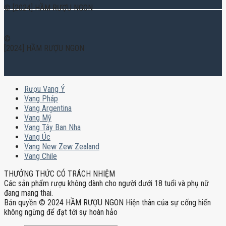
© [2024] HẦM RƯỢU NGON
©
[2024] HẦM RƯỢU NGON
Rượu Vang Ý
Vang Pháp
Vang Argentina
Vang Mỹ
Vang Tây Ban Nha
Vang Úc
Vang New Zew Zealand
Vang Chile
THƯỞNG THỨC CÓ TRÁCH NHIỆM
Các sản phẩm rượu không dành cho người dưới 18 tuổi và phụ nữ
đang mang thai.
Bản quyền © 2024 HẦM RƯỢU NGON Hiện thân của sự cống hiến
không ngừng để đạt tới sự hoàn hảo