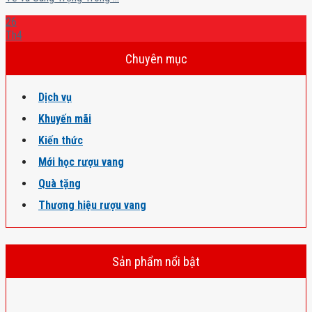
26
Th4
Chuyên mục
Dịch vụ
Khuyến mãi
Kiến thức
Mới học rượu vang
Quà tặng
Thương hiệu rượu vang
Sản phẩm nổi bật