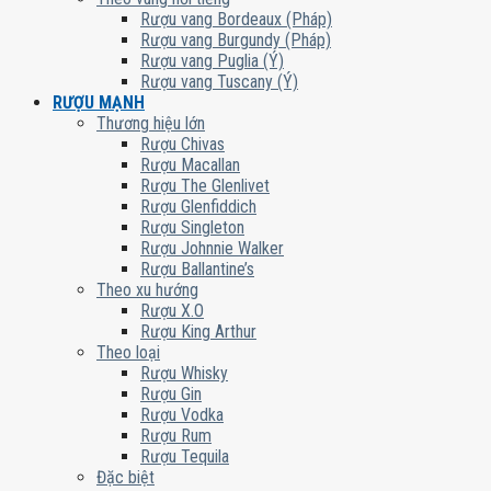
Rượu vang Bordeaux (Pháp)
Rượu vang Burgundy (Pháp)
Rượu vang Puglia (Ý)
Rượu vang Tuscany (Ý)
RƯỢU MẠNH
Thương hiệu lớn
Rượu Chivas
Rượu Macallan
Rượu The Glenlivet
Rượu Glenfiddich
Rượu Singleton
Rượu Johnnie Walker
Rượu Ballantine’s
Theo xu hướng
Rượu X.O
Rượu King Arthur
Theo loại
Rượu Whisky
Rượu Gin
Rượu Vodka
Rượu Rum
Rượu Tequila
Đặc biệt