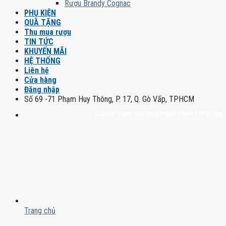
Rượu Brandy Cognac
PHỤ KIỆN
QUÀ TẶNG
Thu mua rượu
TIN TỨC
KHUYẾN MÃI
HỆ THỐNG
Liên hệ
Cửa hàng
Đăng nhập
Số 69 -71 Phạm Huy Thông, P. 17, Q. Gò Vấp, TPHCM
Chuyên cung cấp rượu mạnh chính hãng, rượu vang 
Trang chủ