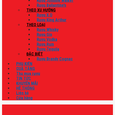
Rượu Johnnie Walker
Rượu Ballantine’s
THEO XU HƯỚNG
Rượu X.O
Rượu King Arthur
THEO LOẠI
Rượu Whisky
Rượu Gin
Rượu Vodka
Rượu Rum
Rượu Tequila
ĐẶC BIỆT
Rượu Brandy Cognac
PHỤ KIỆN
QUÀ TẶNG
Thu mua rượu
TIN TỨC
KHUYẾN MÃI
HỆ THỐNG
Liên hệ
Cửa hàng