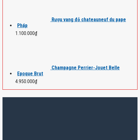
Rượu vang đỏ chateauneuf du pape
Pháp
1.100.000
₫
Champagne Perrier-Jouet Belle
Epoque Brut
4.950.000
₫