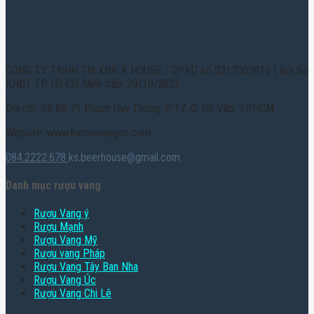
CÔNG TY TNHH TM XNK K HOUSE - GPKD số 0317003916 | Bởi Sở
KHĐT TP. Hồ Chí Minh cấp: 29/10/2021
Địa chỉ: Số 69-71 Phạm Huy Thông, P. 17, Q. Gò Vấp, TPHCM
Website: www.hamruoungon.com
084.2222.678
ks.beerhouse@gmail.com
Danh mục rượu vang
Rượu Vang ý
Rượu Mạnh
Rượu Vang Mỹ
Rượu vang Pháp
Rượu Vang Tây Ban Nha
Rượu Vang Úc
Rượu Vang Chi Lê