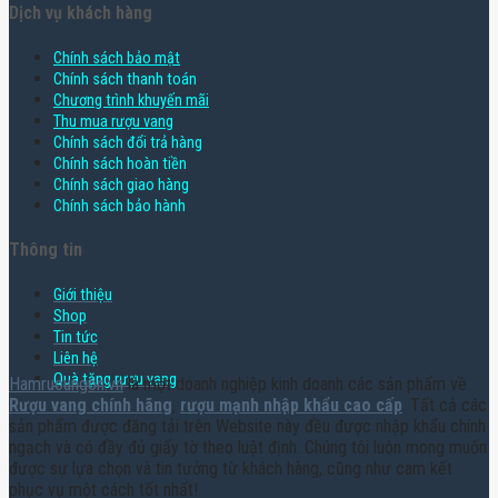
Dịch vụ khách hàng
Chính sách bảo mật
Chính sách thanh toán
Chương trình khuyến mãi
Thu mua rượu vang
Chính sách đổi trả hàng
Chính sách hoàn tiền
Chính sách giao hàng
Chính sách bảo hành
Thông tin
Giới thiệu
Shop
Tin tức
Liên hệ
Quà tặng rượu vang
Hamruoungon.vn
là một doanh nghiệp kinh doanh các sản phẩm về
Rượu vang chính hãng
,
rượu mạnh nhập khẩu cao cấp
. Tất cả các
sản phẩm được đăng tải trên Website này đều được nhập khẩu chính
ngạch và có đầy đủ giấy tờ theo luật định. Chúng tôi luôn mong muốn
được sự lựa chọn và tin tưởng từ khách hàng, cũng như cam kết
phục vụ một cách tốt nhất!