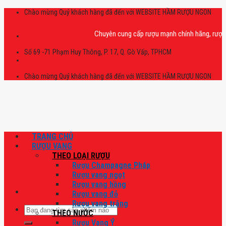
Skip
Chào mừng Quý khách hàng đã đến với WEBSITE HẦM RƯỢU NGON
to
content
Chuyên cung cấp rượu mạnh chính hãng, rượu vang 
Số 69 -71 Phạm Huy Thông, P. 17, Q. Gò Vấp, TPHCM
Chào mừng Quý khách hàng đã đến với WEBSITE HẦM RƯỢU NGON
TRANG CHỦ
RƯỢU VANG
THEO LOẠI RƯỢU
Rượu Champagne Pháp
Rượu vang ngọt
Rượu vang hồng
Rượu vang đỏ
Rượu vang trắng
Tìm
THEO NƯỚC
kiếm:
Rượu Vang Ý