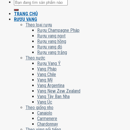
Tìm
kiếm:
TRANG CHỦ
RƯỢU VANG
Theo loại rượu
Rượu Champagne Pháp
Rượu vang ngọt
Rượu vang hồng
Rượu vang đỏ
Rượu vang trắng
Theo nước
Rượu Vang Ý
Vang Pháp
Vang Chile
Vang Mỹ
Vang Argentina
Vang New Zew Zealand
Vang Tây Ban Nha
Vang Úc
Theo giống nho
Canaiolo
Carmenere
Chardonnay
Theo vùng nổi tiếng