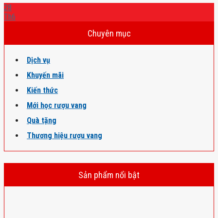
28
Th6
Chuyên mục
Dịch vụ
Khuyến mãi
Kiến thức
Mới học rượu vang
Quà tặng
Thương hiệu rượu vang
Sản phẩm nổi bật