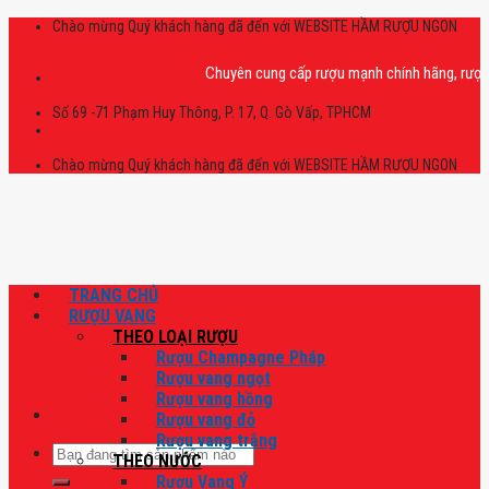
Skip
Chào mừng Quý khách hàng đã đến với WEBSITE HẦM RƯỢU NGON
to
content
Chuyên cung cấp rượu mạnh chính hãng, rượu vang
Số 69 -71 Phạm Huy Thông, P. 17, Q. Gò Vấp, TPHCM
Chào mừng Quý khách hàng đã đến với WEBSITE HẦM RƯỢU NGON
TRANG CHỦ
RƯỢU VANG
THEO LOẠI RƯỢU
Rượu Champagne Pháp
Rượu vang ngọt
Rượu vang hồng
Rượu vang đỏ
Rượu vang trắng
Tìm
THEO NƯỚC
kiếm:
Rượu Vang Ý