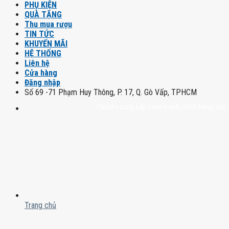
PHỤ KIỆN
QUÀ TẶNG
Thu mua rượu
TIN TỨC
KHUYẾN MÃI
HỆ THỐNG
Liên hệ
Cửa hàng
Đăng nhập
Số 69 -71 Phạm Huy Thông, P. 17, Q. Gò Vấp, TPHCM
Chuyên cung cấp rượu mạnh chính hãng, rượu vang
Trang chủ