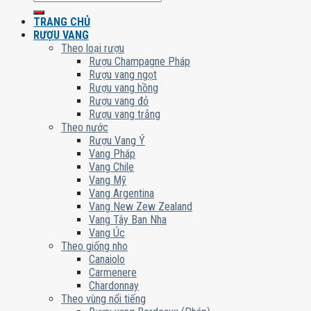
kiếm:
TRANG CHỦ
RƯỢU VANG
Theo loại rượu
Rượu Champagne Pháp
Rượu vang ngọt
Rượu vang hồng
Rượu vang đỏ
Rượu vang trắng
Theo nước
Rượu Vang Ý
Vang Pháp
Vang Chile
Vang Mỹ
Vang Argentina
Vang New Zew Zealand
Vang Tây Ban Nha
Vang Úc
Theo giống nho
Canaiolo
Carmenere
Chardonnay
Theo vùng nổi tiếng