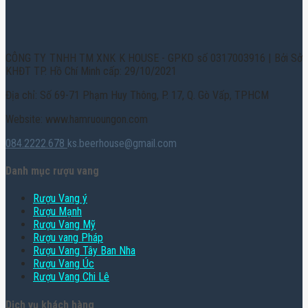
CÔNG TY TNHH TM XNK K HOUSE - GPKD số 0317003916 | Bởi Sở
KHĐT TP. Hồ Chí Minh cấp: 29/10/2021
Địa chỉ: Số 69-71 Phạm Huy Thông, P. 17, Q. Gò Vấp, TPHCM
Website: www.hamruoungon.com
084.2222.678
ks.beerhouse@gmail.com
Danh mục rượu vang
Rượu Vang ý
Rượu Mạnh
Rượu Vang Mỹ
Rượu vang Pháp
Rượu Vang Tây Ban Nha
Rượu Vang Úc
Rượu Vang Chi Lê
Dịch vụ khách hàng