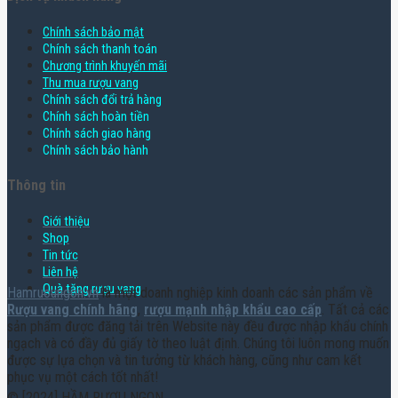
Chính sách bảo mật
Chính sách thanh toán
Chương trình khuyến mãi
Thu mua rượu vang
Chính sách đổi trả hàng
Chính sách hoàn tiền
Chính sách giao hàng
Chính sách bảo hành
Thông tin
Giới thiệu
Shop
Tin tức
Liên hệ
Quà tặng rượu vang
Hamruoungon.vn
là một doanh nghiệp kinh doanh các sản phẩm về
Rượu vang chính hãng
,
rượu mạnh nhập khẩu cao cấp
. Tất cả các
sản phẩm được đăng tải trên Website này đều được nhập khẩu chính
ngạch và có đầy đủ giấy tờ theo luật định. Chúng tôi luôn mong muốn
được sự lựa chọn và tin tưởng từ khách hàng, cũng như cam kết
phục vụ một cách tốt nhất!
© [2024] HẦM RƯỢU NGON