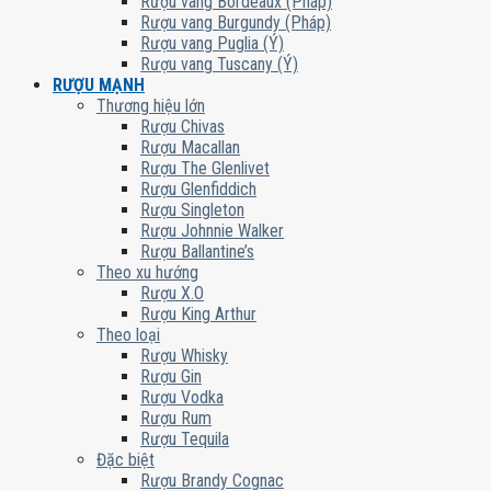
Rượu vang Bordeaux (Pháp)
Rượu vang Burgundy (Pháp)
Rượu vang Puglia (Ý)
Rượu vang Tuscany (Ý)
RƯỢU MẠNH
Thương hiệu lớn
Rượu Chivas
Rượu Macallan
Rượu The Glenlivet
Rượu Glenfiddich
Rượu Singleton
Rượu Johnnie Walker
Rượu Ballantine’s
Theo xu hướng
Rượu X.O
Rượu King Arthur
Theo loại
Rượu Whisky
Rượu Gin
Rượu Vodka
Rượu Rum
Rượu Tequila
Đặc biệt
Rượu Brandy Cognac