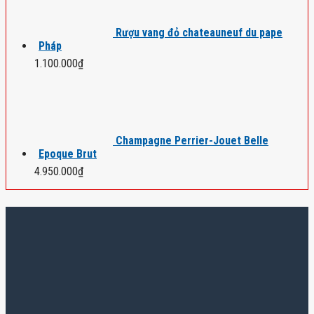
Rượu vang đỏ chateauneuf du pape
Pháp
1.100.000
₫
Champagne Perrier-Jouet Belle
Epoque Brut
4.950.000
₫