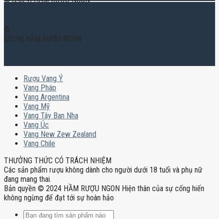
©
[2024] HẦM RƯỢU NGON
Rượu Vang Ý
Vang Pháp
Vang Argentina
Vang Mỹ
Vang Tây Ban Nha
Vang Úc
Vang New Zew Zealand
Vang Chile
THƯỞNG THỨC CÓ TRÁCH NHIỆM
Các sản phẩm rượu không dành cho người dưới 18 tuổi và phụ nữ
đang mang thai.
Bản quyền © 2024 HẦM RƯỢU NGON Hiện thân của sự cống hiến
không ngừng để đạt tới sự hoàn hảo
Tìm