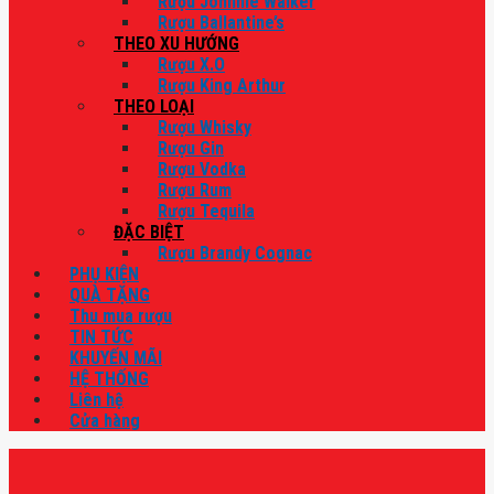
Rượu Johnnie Walker
Rượu Ballantine’s
THEO XU HƯỚNG
Rượu X.O
Rượu King Arthur
THEO LOẠI
Rượu Whisky
Rượu Gin
Rượu Vodka
Rượu Rum
Rượu Tequila
ĐẶC BIỆT
Rượu Brandy Cognac
PHỤ KIỆN
QUÀ TẶNG
Thu mua rượu
TIN TỨC
KHUYẾN MÃI
HỆ THỐNG
Liên hệ
Cửa hàng