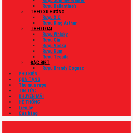
Rượu Johnnie Walker
Rượu Ballantine’s
THEO XU HƯỚNG
Rượu X.O
Rượu King Arthur
THEO LOẠI
Rượu Whisky
Rượu Gin
Rượu Vodka
Rượu Rum
Rượu Tequila
ĐẶC BIỆT
Rượu Brandy Cognac
PHỤ KIỆN
QUÀ TẶNG
Thu mua rượu
TIN TỨC
KHUYẾN MÃI
HỆ THỐNG
Liên hệ
Cửa hàng