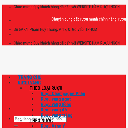
Skip
Chào mừng Quý khách hàng đã đến với WEBSITE HẦM RƯỢU NGON
to
content
Chuyên cung cấp rượu mạnh chính hãng, rượu vang 
Số 69 -71 Phạm Huy Thông, P. 17, Q. Gò Vấp, TPHCM
Chào mừng Quý khách hàng đã đến với WEBSITE HẦM RƯỢU NGON
TRANG CHỦ
RƯỢU VANG
THEO LOẠI RƯỢU
Rượu Champagne Pháp
Rượu vang ngọt
Rượu vang hồng
Rượu vang đỏ
Rượu vang trắng
Tìm
THEO NƯỚC
kiếm:
Rượu Vang Ý