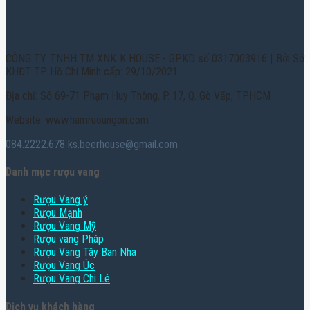
CÔNG TY TNHH TM XNK K HOUSE - GPKD số 0317003916 | Bởi Sở
KHĐT TP. Hồ Chí Minh cấp: 29/10/2021
Địa chỉ: Số 69-71 Phạm Huy Thông, P. 17, Q. Gò Vấp, TPHCM
Website: www.hamruoungon.com
084.2222.678
ks.beerhouse@gmail.com
Danh mục rượu vang
Rượu Vang ý
Rượu Mạnh
Rượu Vang Mỹ
Rượu vang Pháp
Rượu Vang Tây Ban Nha
Rượu Vang Úc
Rượu Vang Chi Lê
Dịch vụ khách hàng