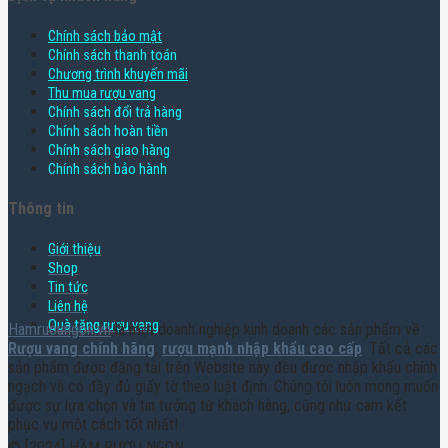
Chính sách bảo mật
Chính sách thanh toán
Chương trình khuyến mãi
Thu mua rượu vang
Chính sách đổi trả hàng
Chính sách hoàn tiền
Chính sách giao hàng
Chính sách bảo hành
Thông tin
Giới thiệu
Shop
Tin tức
Liên hệ
Quà tặng rượu vang
Hamruoungon.vn
là một doanh nghiệp kinh doanh các sản phẩm về
Rượu vang chính hãng
,
rượu mạnh nhập khẩu cao cấp
. Tất cả các
sản phẩm được đăng tải trên Website này đều được nhập khẩu chính
ngạch và có đầy đủ giấy tờ theo luật định. Chúng tôi luôn mong muốn
được sự lựa chọn và tin tưởng từ khách hàng, cũng như cam kết
phục vụ một cách tốt nhất!
© [2024] HẦM RƯỢU NGON