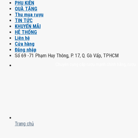
PHỤ KIỆN
QUÀ TẶNG
Thu mua rượu
TIN TỨC
KHUYẾN MÃI
HỆ THỐNG
Liên hệ
Cửa hàng
Đăng nhập
Số 69 -71 Phạm Huy Thông, P. 17, Q. Gò Vấp, TPHCM
Chuyên cung cấp rượu mạnh chính hãng, rượu vang 
Trang chủ