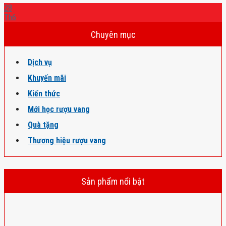
28
Th6
Chuyên mục
Dịch vụ
Khuyến mãi
Kiến thức
Mới học rượu vang
Quà tặng
Thương hiệu rượu vang
Sản phẩm nổi bật