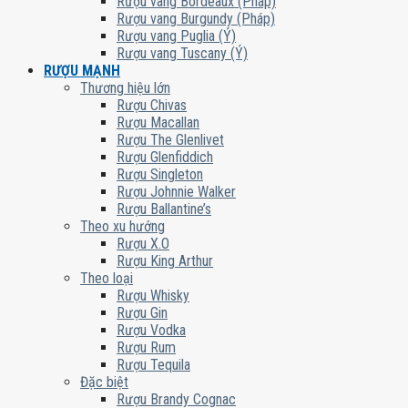
Rượu vang Bordeaux (Pháp)
Rượu vang Burgundy (Pháp)
Rượu vang Puglia (Ý)
Rượu vang Tuscany (Ý)
RƯỢU MẠNH
Thương hiệu lớn
Rượu Chivas
Rượu Macallan
Rượu The Glenlivet
Rượu Glenfiddich
Rượu Singleton
Rượu Johnnie Walker
Rượu Ballantine’s
Theo xu hướng
Rượu X.O
Rượu King Arthur
Theo loại
Rượu Whisky
Rượu Gin
Rượu Vodka
Rượu Rum
Rượu Tequila
Đặc biệt
Rượu Brandy Cognac