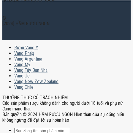
©
[2024] HẦM RƯỢU NGON
Rượu Vang Ý
Vang Pháp
Vang Argentina
Vang Mỹ
Vang Tây Ban Nha
Vang Úc
Vang New Zew Zealand
Vang Chile
THƯỞNG THỨC CÓ TRÁCH NHIỆM
Các sản phẩm rượu không dành cho người dưới 18 tuổi và phụ nữ
đang mang thai.
Bản quyền © 2024 HẦM RƯỢU NGON Hiện thân của sự cống hiến
không ngừng để đạt tới sự hoàn hảo
Tìm