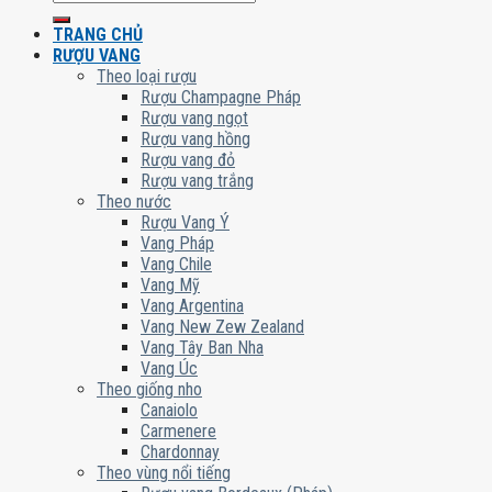
kiếm:
TRANG CHỦ
RƯỢU VANG
Theo loại rượu
Rượu Champagne Pháp
Rượu vang ngọt
Rượu vang hồng
Rượu vang đỏ
Rượu vang trắng
Theo nước
Rượu Vang Ý
Vang Pháp
Vang Chile
Vang Mỹ
Vang Argentina
Vang New Zew Zealand
Vang Tây Ban Nha
Vang Úc
Theo giống nho
Canaiolo
Carmenere
Chardonnay
Theo vùng nổi tiếng